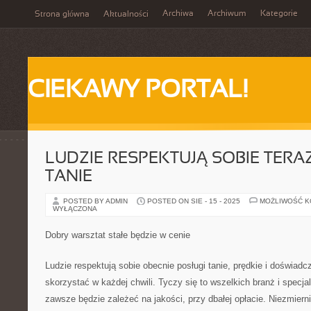
Archiwa
Archiwum
Kategorie
Strona główna
Aktualności
CIEKAWY PORTAL!
LUDZIE RESPEKTUJĄ SOBIE TERA
TANIE
POSTED BY ADMIN
POSTED ON SIE - 15 - 2025
MOŻLIWOŚĆ 
WYŁĄCZONA
Dobry warsztat stałe będzie w cenie
Ludzie respektują sobie obecnie posługi tanie, prędkie i doświad
skorzystać w każdej chwili. Tyczy się to wszelkich branż i specjal
zawsze będzie zależeć na jakości, przy dbałej opłacie. Niezmierni