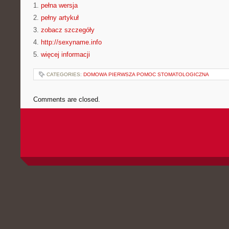
1.
pełna wersja
2.
pełny artykuł
3.
zobacz szczegóły
4.
http://sexyname.info
5.
więcej informacji
CATEGORIES:
DOMOWA PIERWSZA POMOC STOMATOLOGICZNA
Comments are closed.