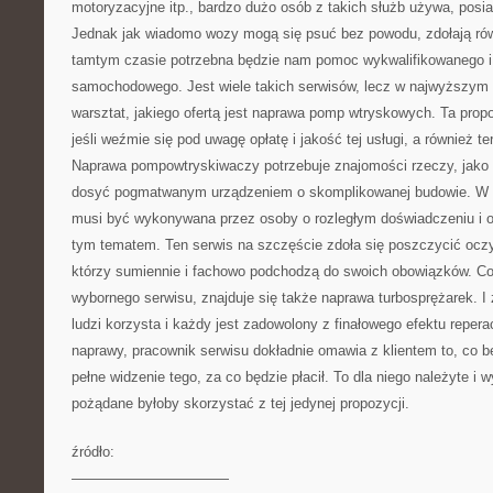
motoryzacyjne itp., bardzo dużo osób z takich służb używa, posi
Jednak jak wiadomo wozy mogą się psuć bez powodu, zdołają r
tamtym czasie potrzebna będzie nam pomoc wykwalifikowanego i
samochodowego. Jest wiele takich serwisów, lecz w najwyższym 
warsztat, jakiego ofertą jest naprawa pomp wtryskowych. Ta prop
jeśli weźmie się pod uwagę opłatę i jakość tej usługi, a również ter
Naprawa pompowtryskiwaczy potrzebuje znajomości rzeczy, jako
dosyć pogmatwanym urządzeniem o skomplikowanej budowie. W ta
musi być wykonywana przez osoby o rozległym doświadczeniu i ok
tym tematem. Ten serwis na szczęście zdoła się poszczycić oczy
którzy sumiennie i fachowo podchodzą do swoich obowiązków. Co 
wybornego serwisu, znajduje się także naprawa turbosprężarek. I z
ludzi korzysta i każdy jest zadowolony z finałowego efektu repera
naprawy, pracownik serwisu dokładnie omawia z klientem to, co bę
pełne widzenie tego, za co będzie płacił. To dla niego należyte i
pożądane byłoby skorzystać z tej jedynej propozycji.
źródło:
———————————