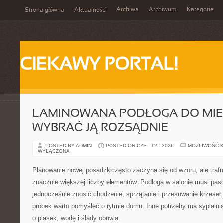
Archiwa
Archiwum
Kategorie
Strona główna
Aktualności
CIEKAWY PORTAL!
LAMINOWANA PODŁOGA DO MIES
WYBRAĆ JĄ ROZSĄDNIE
POSTED BY ADMIN
POSTED ON CZE - 12 - 2026
MOŻLIWOŚĆ 
WYŁĄCZONA
Planowanie nowej posadzkiczęsto zaczyna się od wzoru, ale traf
znacznie większej liczby elementów. Podłoga w salonie musi paso
jednocześnie znosić chodzenie, sprzątanie i przesuwanie krzeseł
próbek warto pomyśleć o rytmie domu. Inne potrzeby ma sypialnia,
o piasek, wodę i ślady obuwia.