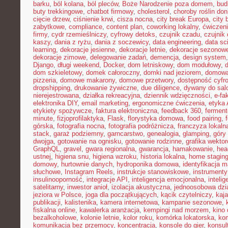
barku
,
ból kolana
,
ból pleców
,
Boże Narodzenie poza domem
,
bud
buty trekkingowe
,
chatbot firmowy
,
cholesterol
,
choroby roślin do
cięcie drzew
,
ciśnienie krwi
,
cisza nocna
,
city break Europa
,
city 
zabytkowe
,
compliance
,
content plan
,
coworking lokalny
,
ćwiczeni
firmy
,
cydr rzemieślniczy
,
cyfrowy detoks
,
czujnik czadu
,
czujnik
kaszy
,
dania z ryżu
,
dania z soczewicy
,
data engineering
,
data sc
learning
,
dekoracje jesienne
,
dekoracje letnie
,
dekoracje sezonow
dekoracje zimowe
,
delegowanie zadań
,
demencja
,
design system
Django
,
długi weekend
,
Docker
,
dom letniskowy
,
dom modułowy
,
dom szkieletowy
,
domek całoroczny
,
domki nad jeziorem
,
domowa 
pizzeria
,
domowe makarony
,
domowe przetwory
,
dostępność cyfr
dropshipping
,
drukowanie żywiczne
,
due diligence
,
dywany do sal
nierejestrowana
,
działka rekreacyjna
,
dziennik wdzięczności
,
e-fa
elektronika DIY
,
email marketing
,
ergonomiczne ćwiczenia
,
etyka 
etykiety spożywcze
,
faktura elektroniczna
,
feedback 360
,
fermen
minute
,
fizjoprofilaktyka
,
Flask
,
florystyka domowa
,
food pairing
,
górska
,
fotografia nocna
,
fotografia podróżnicza
,
franczyza lokaln
stack
,
garaż podziemny
,
garncarstwo
,
genealogia
,
glamping
,
góry
dwojga
,
gotowanie na ognisku
,
gotowanie rodzinne
,
grafika wekto
GraphQL
,
gravel
,
gwara regionalna
,
gwarancja
,
hamakowanie
,
hea
ustnej
,
higiena snu
,
higiena wzroku
,
historia lokalna
,
home stagin
domowy
,
hurtownie danych
,
hydroponika domowa
,
identyfikacja m
słuchowe
,
Instagram Reels
,
instrukcje stanowiskowe
,
instrumenty
insulinooporność
,
integracje API
,
inteligencja emocjonalna
,
inteli
satelitarny
,
inwestor anioł
,
izolacja akustyczna
,
jednoosobowa dzi
jeziora w Polsce
,
joga dla początkujących
,
kącik czytelniczy
,
kaj
publikacji
,
kalistenika
,
kamera internetowa
,
kampanie sezonowe
,
fiskalna online
,
kawalerka aranżacja
,
kempingi nad morzem
,
kino
bezalkoholowe
,
kolonie letnie
,
kolor roku
,
komórka lokatorska
,
ko
komunikacja bez przemocy
,
koncentracja
,
konsole do gier
,
konsul