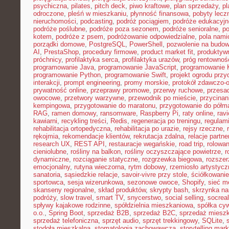
psychiczna
,
pilates
,
pitch deck
,
piwo kraftowe
,
plan sprzedaży
,
p
odroczone
,
pleśń w mieszkaniu
,
płynność finansowa
,
pobyty lecz
nieruchomości
,
podcasting
,
podróż pociągiem
,
podróże edukacyjn
podróże poślubne
,
podróże poza sezonem
,
podróże senioralne
,
po
kotem
,
podróże z psem
,
podróżowanie odpowiedzialne
,
pola nami
porządki domowe
,
PostgreSQL
,
PowerShell
,
pozwolenie na budo
AI
,
PrestaShop
,
procedury firmowe
,
product market fit
,
produktyw
próchnicy
,
profilaktyka serca
,
profilaktyka urazów
,
próg rentownoś
programowanie Java
,
programowanie JavaScript
,
programowanie K
programowanie Python
,
programowanie Swift
,
projekt ogrodu pr
interakcji
,
prompt engineering
,
promy morskie
,
protokół zdawczo-o
prywatność online
,
przeprawy promowe
,
przerwy ruchowe
,
przesad
owocowe
,
przetwory warzywne
,
przewodnik po mieście
,
przycinan
kempingowa
,
przygotowanie do maratonu
,
przygotowanie do półm
RAG
,
ramen domowy
,
ransomware
,
Raspberry Pi
,
raty online
,
rav
kawiarni
,
recykling treści
,
Redis
,
regeneracja po treningu
,
regulami
rehabilitacja ortopedyczna
,
rehabilitacja po urazie
,
rejsy rzeczne
,
rękojmia
,
rekomendacje klientów
,
rekrutacja zdalna
,
relacje partne
research UX
,
REST API
,
restauracje wegańskie
,
road trip
,
rolowan
cieniolubne
,
rośliny na balkon
,
rośliny oczyszczające powietrze
,
r
dynamiczne
,
rozciąganie statyczne
,
rozgrzewka biegowa
,
rozszer
emocjonalny
,
rutyna wieczorna
,
rytm dobowy
,
rzemiosło artystycz
sanatoria
,
sąsiedzkie relacje
,
savoir-vivre przy stole
,
ściółkowanie
sportowca
,
sesja wizerunkowa
,
sezonowe owoce
,
Shopify
,
sieć m
skanseny regionalne
,
skład produktów
,
skrypty bash
,
skrzynka na
podróży
,
slow travel
,
smart TV
,
snycerstwo
,
social selling
,
socrea
spływy kajakowe rodzinne
,
spółdzielnia mieszkaniowa
,
spółka cyw
o.o.
,
Spring Boot
,
sprzedaż B2B
,
sprzedaż B2C
,
sprzedaż miesz
sprzedaż telefoniczna
,
sprzęt audio
,
sprzęt trekkingowy
,
SQLite
,
stodoła mieszkalna
,
stomatologia zachowawcza
,
storytelling mark