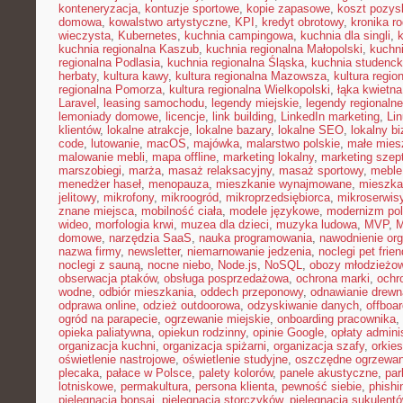
konteneryzacja
,
kontuzje sportowe
,
kopie zapasowe
,
koszt pozysk
domowa
,
kowalstwo artystyczne
,
KPI
,
kredyt obrotowy
,
kronika r
wieczysta
,
Kubernetes
,
kuchnia campingowa
,
kuchnia dla singli
,
kuchnia regionalna Kaszub
,
kuchnia regionalna Małopolski
,
kuchni
regionalna Podlasia
,
kuchnia regionalna Śląska
,
kuchnia studenc
herbaty
,
kultura kawy
,
kultura regionalna Mazowsza
,
kultura regio
regionalna Pomorza
,
kultura regionalna Wielkopolski
,
łąka kwietna
Laravel
,
leasing samochodu
,
legendy miejskie
,
legendy regionalne
lemoniady domowe
,
licencje
,
link building
,
LinkedIn marketing
,
Li
klientów
,
lokalne atrakcje
,
lokalne bazary
,
lokalne SEO
,
lokalny b
code
,
lutowanie
,
macOS
,
majówka
,
malarstwo polskie
,
małe mies
malowanie mebli
,
mapa offline
,
marketing lokalny
,
marketing szep
marszobiegi
,
marża
,
masaż relaksacyjny
,
masaż sportowy
,
meble 
menedżer haseł
,
menopauza
,
mieszkanie wynajmowane
,
mieszka
jelitowy
,
mikrofony
,
mikroogród
,
mikroprzedsiębiorca
,
mikroserwis
znane miejsca
,
mobilność ciała
,
modele językowe
,
modernizm pol
wideo
,
morfologia krwi
,
muzea dla dzieci
,
muzyka ludowa
,
MVP
,
domowe
,
narzędzia SaaS
,
nauka programowania
,
nawodnienie or
nazwa firmy
,
newsletter
,
niemarnowanie jedzenia
,
noclegi pet frien
noclegi z sauną
,
nocne niebo
,
Node.js
,
NoSQL
,
obozy młodzieżo
obserwacja ptaków
,
obsługa posprzedażowa
,
ochrona marki
,
ochr
wodne
,
odbiór mieszkania
,
oddech przeponowy
,
odnawianie drewn
odprawa online
,
odzież outdoorowa
,
odzyskiwanie danych
,
offboar
ogród na parapecie
,
ogrzewanie miejskie
,
onboarding pracownika
,
opieka paliatywna
,
opiekun rodzinny
,
opinie Google
,
opłaty admini
organizacja kuchni
,
organizacja spiżarni
,
organizacja szafy
,
orkies
oświetlenie nastrojowe
,
oświetlenie studyjne
,
oszczędne ogrzewan
plecaka
,
pałace w Polsce
,
palety kolorów
,
panele akustyczne
,
par
lotniskowe
,
permakultura
,
persona klienta
,
pewność siebie
,
phishi
pielęgnacja bonsai
,
pielęgnacja storczyków
,
pielęgnacja sukulent