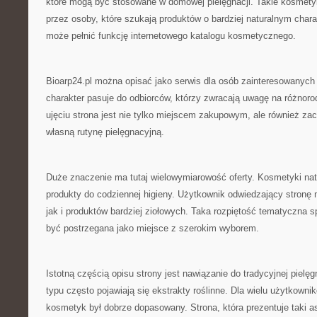
które mogą być stosowane w domowej pielęgnacji. Takie kosmety
przez osoby, które szukają produktów o bardziej naturalnym chara
może pełnić funkcję internetowego katalogu kosmetycznego.
Bioarp24.pl można opisać jako serwis dla osób zainteresowanych 
charakter pasuje do odbiorców, którzy zwracają uwagę na różnor
ujęciu strona jest nie tylko miejscem zakupowym, ale również za
własną rutynę pielęgnacyjną.
Duże znaczenie ma tutaj wielowymiarowość oferty. Kosmetyki n
produkty do codziennej higieny. Użytkownik odwiedzający stronę
jak i produktów bardziej ziołowych. Taka rozpiętość tematyczna s
być postrzegana jako miejsce z szerokim wyborem.
Istotną częścią opisu strony jest nawiązanie do tradycyjnej pielę
typu często pojawiają się ekstrakty roślinne. Dla wielu użytkowni
kosmetyk był dobrze dopasowany. Strona, która prezentuje taki 