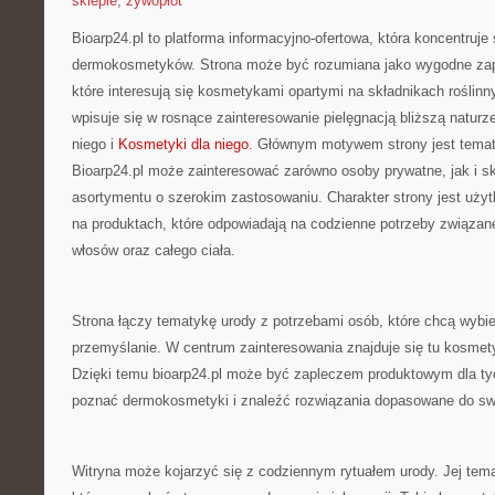
sklepie
,
żywopłot
Bioarp24.pl to platforma informacyjno-ofertowa, która koncentruje 
dermokosmetyków. Strona może być rozumiana jako wygodne zapl
które interesują się kosmetykami opartymi na składnikach roślinny
wpisuje się w rosnące zainteresowanie pielęgnacją bliższą natur
niego i
Kosmetyki dla niego
. Głównym motywem strony jest tematy
Bioarp24.pl może zainteresować zarówno osoby prywatne, jak i sk
asortymentu o szerokim zastosowaniu. Charakter strony jest uży
na produktach, które odpowiadają na codzienne potrzeby związane
włosów oraz całego ciała.
Strona łączy tematykę urody z potrzebami osób, które chcą wybie
przemyślanie. W centrum zainteresowania znajduje się tu kosmet
Dzięki temu bioarp24.pl może być zapleczem produktowym dla tyc
poznać dermokosmetyki i znaleźć rozwiązania dopasowane do sw
Witryna może kojarzyć się z codziennym rytuałem urody. Jej tem