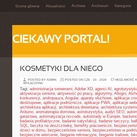
Archiwa
Archiwum
Kategorie
Strona główna
Aktualności
CIEKAWY PORTAL!
KOSMETYKI DLA NIEGO
POSTED BY ADMIN
POSTED ON CZE - 20 - 2026
MOŻLIWOŚĆ 
WYŁĄCZONA
Tagi:
administracja serwerami
,
Adobe XD
,
agenci AI
,
agroturysty
aktywizacja seniora
,
aktywność po pracy
,
algorytmy
,
Allegro
,
Alzh
konkurencji
,
andropauza
,
Angular
,
aparaty słuchowe
,
aplikacje cro
desktopowe
,
aplikacje podróżnicze
,
aplikacje PWA
,
aplikacje we
architektura aplikacji
,
architektura drewniana
,
architektura system
Arduino
,
aromaterapia domowa
,
astroturystyka
,
audyt SEO
,
autom
garażowa
,
automatyzacja no-code
,
autostrady w Europie
,
backen
badania profilaktyczne
,
badanie satysfakcji
,
badanie tarczycy
,
bal
SQL
,
beczka na deszczówkę
,
benefity pracownicze
,
bezpieczeńs
dzieci w domu
,
bezpieczeństwo seniora
,
bezpieczeństwo w podró
bezpieczne wiercenie
,
bieganie rekreacyjne
,
bieganie trailowe
,
bik