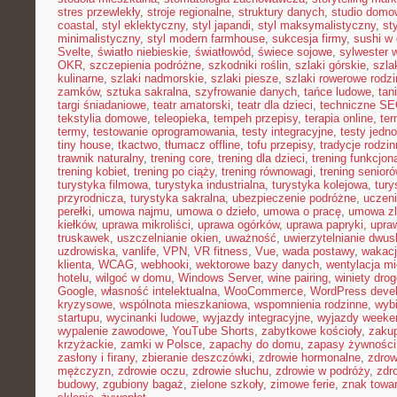
stres przewlekły
,
stroje regionalne
,
struktury danych
,
studio domo
coastal
,
styl eklektyczny
,
styl japandi
,
styl maksymalistyczny
,
st
minimalistyczny
,
styl modern farmhouse
,
sukcesja firmy
,
sushi w
Svelte
,
światło niebieskie
,
światłowód
,
świece sojowe
,
sylwester 
OKR
,
szczepienia podróżne
,
szkodniki roślin
,
szlaki górskie
,
szla
kulinarne
,
szlaki nadmorskie
,
szlaki piesze
,
szlaki rowerowe rodz
zamków
,
sztuka sakralna
,
szyfrowanie danych
,
tańce ludowe
,
tan
targi śniadaniowe
,
teatr amatorski
,
teatr dla dzieci
,
techniczne S
tekstylia domowe
,
teleopieka
,
tempeh przepisy
,
terapia online
,
ter
termy
,
testowanie oprogramowania
,
testy integracyjne
,
testy jedn
tiny house
,
tkactwo
,
tłumacz offline
,
tofu przepisy
,
tradycje rodzi
trawnik naturalny
,
trening core
,
trening dla dzieci
,
trening funkcjon
trening kobiet
,
trening po ciąży
,
trening równowagi
,
trening senior
turystyka filmowa
,
turystyka industrialna
,
turystyka kolejowa
,
tury
przyrodnicza
,
turystyka sakralna
,
ubezpieczenie podróżne
,
uczen
perełki
,
umowa najmu
,
umowa o dzieło
,
umowa o pracę
,
umowa zl
kiełków
,
uprawa mikroliści
,
uprawa ogórków
,
uprawa papryki
,
upra
truskawek
,
uszczelnianie okien
,
uważność
,
uwierzytelnianie dwu
uzdrowiska
,
vanlife
,
VPN
,
VR fitness
,
Vue
,
wada postawy
,
wakacj
klienta
,
WCAG
,
webhooki
,
wektorowe bazy danych
,
wentylacja m
hotelu
,
wilgoć w domu
,
Windows Server
,
wine pairing
,
winiety dro
Google
,
własność intelektualna
,
WooCommerce
,
WordPress deve
kryzysowe
,
wspólnota mieszkaniowa
,
wspomnienia rodzinne
,
wybi
startupu
,
wycinanki ludowe
,
wyjazdy integracyjne
,
wyjazdy week
wypalenie zawodowe
,
YouTube Shorts
,
zabytkowe kościoły
,
zaku
krzyżackie
,
zamki w Polsce
,
zapachy do domu
,
zapasy żywności
zasłony i firany
,
zbieranie deszczówki
,
zdrowie hormonalne
,
zdrow
mężczyzn
,
zdrowie oczu
,
zdrowie słuchu
,
zdrowie w podróży
,
zdr
budowy
,
zgubiony bagaż
,
zielone szkoły
,
zimowe ferie
,
znak towa