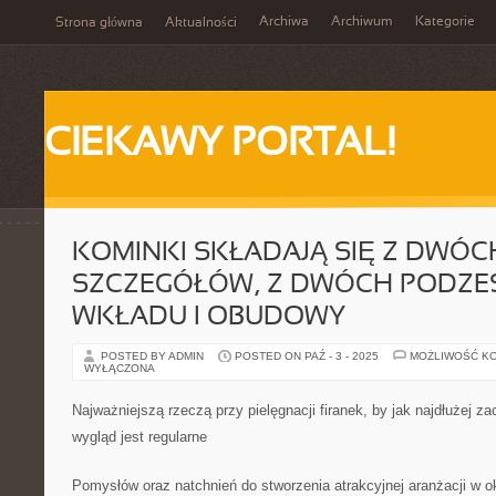
Archiwa
Archiwum
Kategorie
Strona główna
Aktualności
CIEKAWY PORTAL!
KOMINKI SKŁADAJĄ SIĘ Z DWÓC
SZCZEGÓŁÓW, Z DWÓCH PODZE
WKŁADU I OBUDOWY
POSTED BY ADMIN
POSTED ON PAŹ - 3 - 2025
MOŻLIWOŚĆ K
WYŁĄCZONA
Najważniejszą rzeczą przy pielęgnacji firanek, by jak najdłużej z
wygląd jest regularne
Pomysłów oraz natchnień do stworzenia atrakcyjnej aranżacji w o