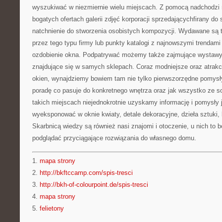
wyszukiwać w niezmiernie wielu miejscach. Z pomocą nadchodzi 
bogatych ofertach galerii zdjęć korporacji sprzedającychfirany 
natchnienie do stworzenia osobistych kompozycji. Wydawane są
przez tego typu firmy lub punkty katalogi z najnowszymi trendami
ozdobienie okna. Podpatrywać możemy także zajmujące wystawy 
znajdujące się w samych sklepach. Coraz modniejsze oraz atrakcy
okien, wynajdziemy bowiem tam nie tylko pierwszorzędne pomysł
poradę co pasuje do konkretnego wnętrza oraz jak wszystko ze s
takich miejscach niejednokrotnie uzyskamy informację i pomysły j
wyeksponować w oknie kwiaty, detale dekoracyjne, dzieła sztuki,
Skarbnicą wiedzy są również nasi znajomi i otoczenie, u nich to 
podglądać przyciągające rozwiązania do własnego domu.
1.
mapa strony
2.
http://bkftccamp.com/spis-tresci
3.
http://bkh-of-colourpoint.de/spis-tresci
4.
mapa strony
5.
felietony