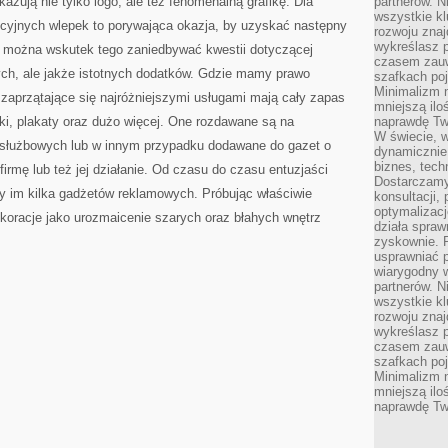
kazują nie tylko logo, ale też fenomenalną grafikę. Dla
partnerów. 
wszystkie kl
kcyjnych wlepek to porywająca okazja, by uzyskać następny
rozwoju zna
wykreślasz p
ie można wskutek tego zaniedbywać kwestii dotyczącej
czasem zauw
ch, ale jakże istotnych dodatków. Gdzie mamy prawo
szafkach poj
Minimalizm n
 zaprzątające się najróżniejszymi usługami mają cały zapas
mniejszą ilo
tki, plakaty oraz dużo więcej. One rozdawane są na
naprawdę Tw
W świecie, 
 służbowych lub w innym przypadku dodawane do gazet o
dynamicznie,
biznes, tech
irmę lub też jej działanie. Od czasu do czasu entuzjaści
Dostarczamy
ały im kilka gadżetów reklamowych. Próbując właściwie
konsultacji,
optymalizację
oracje jako urozmaicenie szarych oraz błahych wnętrz
działa spraw
zyskownie. 
usprawniać p
wiarygodny w
partnerów. 
wszystkie kl
rozwoju zna
wykreślasz p
czasem zauw
szafkach poj
Minimalizm n
mniejszą ilo
naprawdę Tw