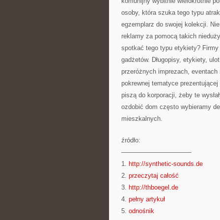
komunijny wybitnie wielokrotnie po
osoby, która szuka tego typu atra
egzemplarz do swojej kolekcji. N
reklamy za pomocą takich nieduży
spotkać tego typu etykiety? Firmy
gadżetów. Długopisy, etykiety, ulo
przeróżnych imprezach, eventach
pokrewnej tematyce prezentującej f
piszą do korporacji, żeby te wysł
ozdobić dom często wybieramy dek
mieszkalnych.
źródło:
———————————
1.
http://synthetic-sounds.de
2.
przeczytaj całość
3.
http://thboegel.de
4.
pełny artykuł
5.
odnośnik