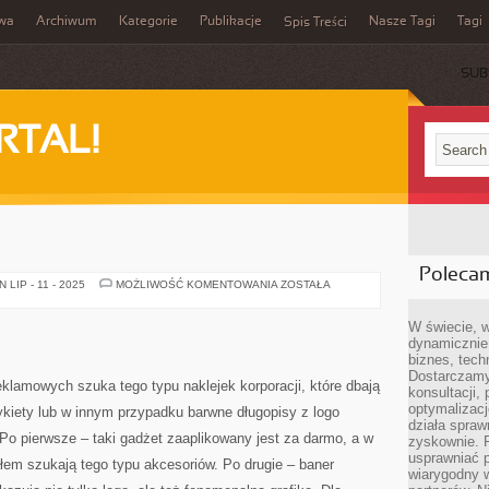
iwa
Archiwum
Kategorie
Publikacje
Nasze Tagi
Tagi
Spis Treści
SUB
RTAL!
Poleca
KOLOR
LIP - 11 - 2025
MOŻLIWOŚĆ KOMENTOWANIA
ZOSTAŁA
SALI
W świecie, 
dynamicznie,
biznes, tech
Dostarczamy
klamowych szuka tego typu naklejek korporacji, które dbają
konsultacji,
optymalizację
iety lub w innym przypadku barwne długopisy z logo
działa spraw
 Po pierwsze – taki gadżet zaaplikowany jest za darmo, a w
zyskownie. 
usprawniać p
em szukają tego typu akcesoriów. Po drugie – baner
wiarygodny w