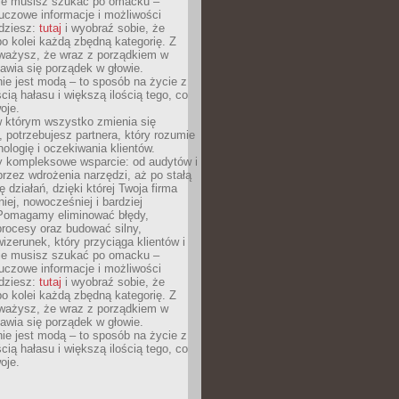
Nie musisz szukać po omacku –
uczowe informacje i możliwości
jdziesz:
tutaj
i wyobraź sobie, że
o kolei każdą zbędną kategorię. Z
ażysz, że wraz z porządkiem w
awia się porządek w głowie.
ie jest modą – to sposób na życie z
ścią hałasu i większą ilością tego, co
oje.
w którym wszystko zmienia się
 potrzebujesz partnera, który rozumie
nologię i oczekiwania klientów.
 kompleksowe wsparcie: od audytów i
 przez wdrożenia narzędzi, aż po stałą
 działań, dzięki której Twoja firma
niej, nowocześniej i bardziej
Pomagamy eliminować błędy,
rocesy oraz budować silny,
izerunek, który przyciąga klientów i
Nie musisz szukać po omacku –
uczowe informacje i możliwości
jdziesz:
tutaj
i wyobraź sobie, że
o kolei każdą zbędną kategorię. Z
ażysz, że wraz z porządkiem w
awia się porządek w głowie.
ie jest modą – to sposób na życie z
ścią hałasu i większą ilością tego, co
oje.