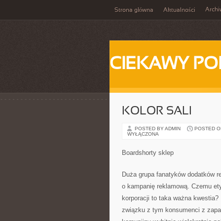
Arch
Strona główna
Aktualności
CIEKAWY PO
KOLOR SALI
POSTED BY ADMIN
POSTED ON 
WYŁĄCZONA
Boardshorty sklep
Duża grupa fanatyków dodatków re
o kampanię reklamową. Czemu etyk
korporacji to taka ważna kwestia?
związku z tym konsumenci z zapał