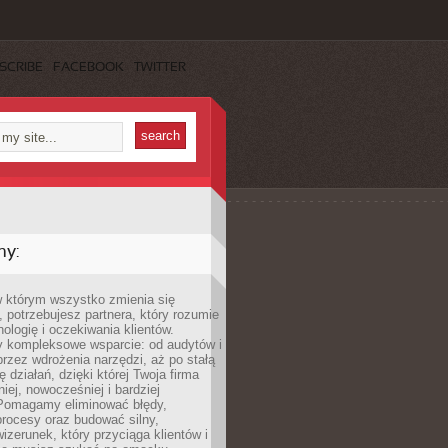
SCRIBE
FACEBOOK
TWITTER
my:
w którym wszystko zmienia się
 potrzebujesz partnera, który rozumie
nologię i oczekiwania klientów.
 kompleksowe wsparcie: od audytów i
 przez wdrożenia narzędzi, aż po stałą
 działań, dzięki której Twoja firma
niej, nowocześniej i bardziej
Pomagamy eliminować błędy,
rocesy oraz budować silny,
izerunek, który przyciąga klientów i