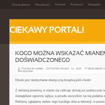
Archiwa
Archiwum
Kategorie
Strona główna
Aktualności
CIEKAWY PORTAL!
KOGO MOŻNA WSKAZAĆ MIANE
DOŚWIADCZONEGO
POSTED BY ADMIN
POSTED ON PAŹ - 13 - 2025
MOŻLIWOŚĆ 
WYŁĄCZONA
Ebook jest niesłychanie elastyczną książką jeśli chodzi
Z reklamą jesteśmy w stanie się zetknąć dzisiaj już praktycznie
niewątpliwie ogromny wpływ, a przede wszystkim na nią podatne s
Reklamy oglądamy wobec tego każdego dnia w telewizji, w prasie,