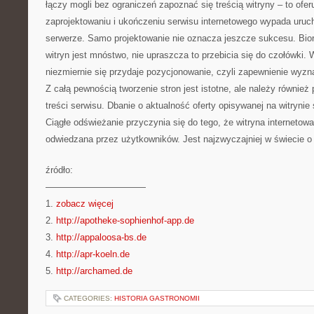
łączy mogli bez ograniczeń zapoznać się treścią witryny – to ofer
zaprojektowaniu i ukończeniu serwisu internetowego wypada uru
serwerze. Samo projektowanie nie oznacza jeszcze sukcesu. Bio
witryn jest mnóstwo, nie upraszcza to przebicia się do czołówki.
niezmiernie się przydaje pozycjonowanie, czyli zapewnienie wyzna
Z całą pewnością tworzenie stron jest istotne, ale należy również
treści serwisu. Dbanie o aktualność oferty opisywanej na witryni
Ciągłe odświeżanie przyczynia się do tego, że witryna interneto
odwiedzana przez użytkowników. Jest najzwyczajniej w świecie o w
źródło:
———————————
1.
zobacz więcej
2.
http://apotheke-sophienhof-app.de
3.
http://appaloosa-bs.de
4.
http://apr-koeln.de
5.
http://archamed.de
CATEGORIES:
HISTORIA GASTRONOMII