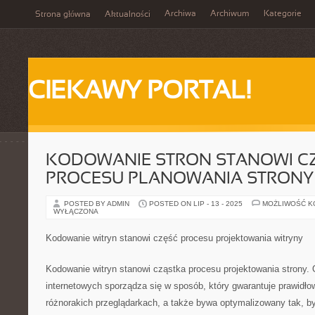
Archiwa
Archiwum
Kategorie
Strona główna
Aktualności
CIEKAWY PORTAL!
KODOWANIE STRON STANOWI C
PROCESU PLANOWANIA STRONY
POSTED BY ADMIN
POSTED ON LIP - 13 - 2025
MOŻLIWOŚĆ 
WYŁĄCZONA
Kodowanie witryn stanowi część procesu projektowania witryny
Kodowanie witryn stanowi cząstka procesu projektowania strony.
internetowych sporządza się w sposób, który gwarantuje prawidło
różnorakich przeglądarkach, a także bywa optymalizowany tak, by