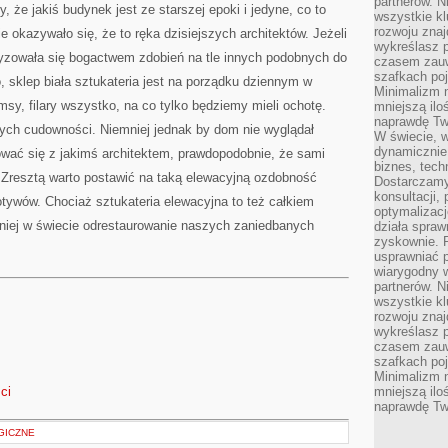
partnerów. 
 że jakiś budynek jest ze starszej epoki i jedyne, co to
wszystkie kl
rozwoju zna
e okazywało się, że to ręka dzisiejszych architektów. Jeżeli
wykreślasz p
zowała się bogactwem zdobień na tle innych podobnych do
czasem zauw
szafkach poj
, sklep biała sztukateria jest na porządku dziennym w
Minimalizm n
msy, filary wszystko, na co tylko będziemy mieli ochotę.
mniejszą ilo
naprawdę Tw
tych cudowności. Niemniej jednak by dom nie wyglądał
W świecie, 
dynamicznie,
wać się z jakimś architektem, prawdopodobnie, że sami
biznes, tech
 Zresztą warto postawić na taką elewacyjną ozdobność
Dostarczamy
konsultacji,
ywów. Chociaż sztukateria elewacyjna to też całkiem
optymalizację
iej w świecie odrestaurowanie naszych zaniedbanych
działa spraw
zyskownie. 
usprawniać p
wiarygodny w
partnerów. 
wszystkie kl
rozwoju zna
wykreślasz p
czasem zauw
szafkach poj
Minimalizm n
sci
mniejszą ilo
naprawdę Tw
GICZNE