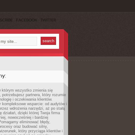
SCRIBE
FACEBOOK
TWITTER
my:
w którym wszystko zmienia się
 potrzebujesz partnera, który rozumie
nologię i oczekiwania klientów.
 kompleksowe wsparcie: od audytów i
 przez wdrożenia narzędzi, aż po stałą
 działań, dzięki której Twoja firma
niej, nowocześniej i bardziej
Pomagamy eliminować błędy,
rocesy oraz budować silny,
izerunek, który przyciąga klientów i