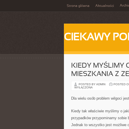
Arch
Strona główna
Aktualności
CIEKAWY PO
KIEDY MYŚLIMY 
MIESZKANIA Z Z
POSTED BY ADMIN
POSTED ON 
WYŁĄCZONA
Dla wielu osób problem wilgoci jest
Kiedy tak właściwie myślimy o ja
przypadków przypominamy sobie ba
Jednak to wszystko jest możliwe 