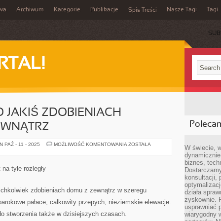
iwa
Archiwum
Kategorie
Publikacje
Nasze Tagi
Tagi
Spis Treści
SUB
RTAL!
O JAKIŚ ZDOBIENIACH
Poleca
EWNĄTRZ
KIEDY
PAŹ - 11 - 2025
MOŻLIWOŚĆ KOMENTOWANIA
ZOSTAŁA
W świecie, 
MYŚLIMY
dynamicznie,
O
JAKIŚ
biznes, tech
ZDOBIENIACH
 na tyle rozległy
Dostarczamy
MIESZKANIA
Z
konsultacji,
ZEWNĄTRZ
optymalizację
kichkolwiek zdobieniach domu z zewnątrz w szeregu
działa spraw
zyskownie. 
rokowe pałace, całkowity przepych, nieziemskie elewacje.
usprawniać p
do stworzenia także w dzisiejszych czasach.
wiarygodny w