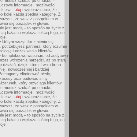
Nie musisz szukać po omacku –
uczowe informacje i możliwości
jdziesz:
tutaj
i wyobraź sobie, że
o kolei każdą zbędną kategorię. Z
ażysz, że wraz z porządkiem w
awia się porządek w głowie.
ie jest modą – to sposób na życie z
ścią hałasu i większą ilością tego, co
oje.
w którym wszystko zmienia się
 potrzebujesz partnera, który rozumie
nologię i oczekiwania klientów.
 kompleksowe wsparcie: od audytów i
 przez wdrożenia narzędzi, aż po stałą
 działań, dzięki której Twoja firma
niej, nowocześniej i bardziej
Pomagamy eliminować błędy,
rocesy oraz budować silny,
izerunek, który przyciąga klientów i
Nie musisz szukać po omacku –
uczowe informacje i możliwości
jdziesz:
tutaj
i wyobraź sobie, że
o kolei każdą zbędną kategorię. Z
ażysz, że wraz z porządkiem w
awia się porządek w głowie.
ie jest modą – to sposób na życie z
ścią hałasu i większą ilością tego, co
oje.