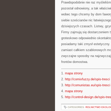
Prawdopodobnie nie raz myśleliśmy,
pozostał odnowiony, a tak właściwi
wobec tego chcemy by dom fawory
siebie sześcianów nic łatwiejszego
dzisiejszych czasach. Listwy, gzy
Firmy zajmują się dostarczeniem 
groteskowo odpowiednio skontakto
posiadamy taki zmysł estetyczny.
zamiast całkiem szablonowych mot
zwyczajne sposoby na najzwyczajn
frontów domostwa.
1.
mapa strony
2.
http://comixfuzzy.de/spis-tresci
3.
http://comunistas.eu/spis-tresci
4.
mapa strony
5.
http://control-design.de/spis-tre
CATEGORIES:
ROLNICTWO EKOLO