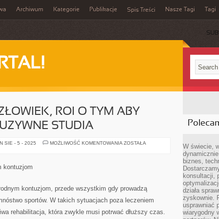
iwa
Archiwum
Kategorie
Publikacje
Nasze Tagi
Tagi
Spis Treści
SUB
RTAL!
ŁOWIEK, ROI O TYM ABY
Poleca
LUZYWNE STUDIA
KAŻDY
SIE - 5 - 2025
MOŻLIWOŚĆ KOMENTOWANIA
ZOSTAŁA
W świecie, 
MŁODY
dynamicznie,
CZŁOWIEK,
ROI
biznes, tech
O
m kontuzjom
Dostarczamy
TYM
ABY
konsultacji,
PÓJŚĆ
optymalizację
NA
orodnym kontuzjom, przede wszystkim gdy prowadzą
działa spraw
EKSKLUZYWNE
STUDIA
zyskownie. 
 mnóstwo sportów. W takich sytuacjach poza leczeniem
usprawniać p
iwa rehabilitacja, która zwykle musi potrwać dłuższy czas.
wiarygodny w