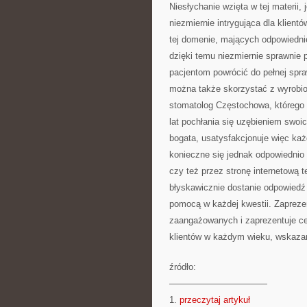
Niesłychanie wzięta w tej materii, 
niezmiernie intrygująca dla klien
tej domenie, mających odpowiednie
dzięki temu niezmiernie sprawnie
pacjentom powrócić do pełnej spra
można także skorzystać z wyrobio
stomatolog Częstochowa, którego 
lat pochłania się uzębieniem swoic
bogata, usatysfakcjonuje więc ka
konieczne się jednak odpowiednio 
czy też przez stronę internetową te
błyskawicznie dostanie odpowiedź 
pomocą w każdej kwestii. Zapreze
zaangażowanych i zaprezentuje ce
klientów w każdym wieku, wskazane
źródło:
———————————
1.
przeczytaj artykuł