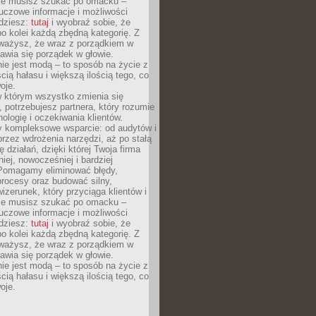
Nie musisz szukać po omacku –
uczowe informacje i możliwości
jdziesz:
tutaj
i wyobraź sobie, że
o kolei każdą zbędną kategorię. Z
ażysz, że wraz z porządkiem w
awia się porządek w głowie.
ie jest modą – to sposób na życie z
ścią hałasu i większą ilością tego, co
oje.
w którym wszystko zmienia się
 potrzebujesz partnera, który rozumie
nologię i oczekiwania klientów.
 kompleksowe wsparcie: od audytów i
 przez wdrożenia narzędzi, aż po stałą
 działań, dzięki której Twoja firma
niej, nowocześniej i bardziej
Pomagamy eliminować błędy,
rocesy oraz budować silny,
izerunek, który przyciąga klientów i
Nie musisz szukać po omacku –
uczowe informacje i możliwości
jdziesz:
tutaj
i wyobraź sobie, że
o kolei każdą zbędną kategorię. Z
ażysz, że wraz z porządkiem w
awia się porządek w głowie.
ie jest modą – to sposób na życie z
ścią hałasu i większą ilością tego, co
oje.