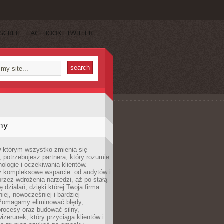
SCRIBE
FACEBOOK
TWITTER
my:
w którym wszystko zmienia się
 potrzebujesz partnera, który rozumie
nologię i oczekiwania klientów.
 kompleksowe wsparcie: od audytów i
 przez wdrożenia narzędzi, aż po stałą
 działań, dzięki której Twoja firma
niej, nowocześniej i bardziej
Pomagamy eliminować błędy,
rocesy oraz budować silny,
izerunek, który przyciąga klientów i