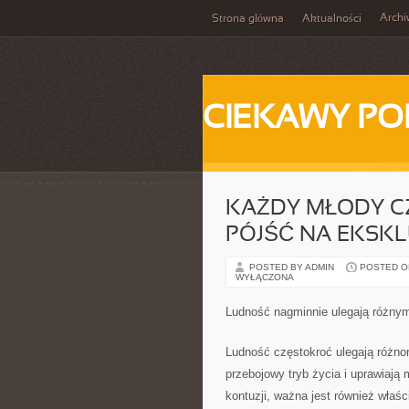
Arch
Strona główna
Aktualności
CIEKAWY PO
KAŻDY MŁODY CZ
PÓJŚĆ NA EKSK
POSTED BY ADMIN
POSTED ON 
WYŁĄCZONA
Ludność nagminnie ulegają różny
Ludność częstokroć ulegają różn
przebojowy tryb życia i uprawiają
kontuzji, ważna jest również właśc