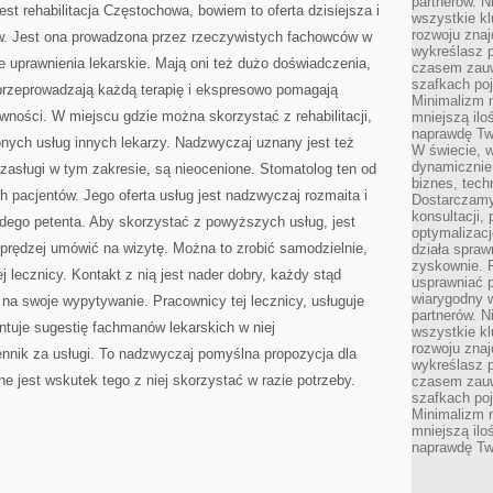
partnerów. 
jest rehabilitacja Częstochowa, bowiem to oferta dzisiejsza i
wszystkie kl
rozwoju zna
tów. Jest ona prowadzona przez rzeczywistych fachowców w
wykreślasz p
 uprawnienia lekarskie. Mają oni też dużo doświadczenia,
czasem zauw
szafkach poj
 przeprowadzają każdą terapię i ekspresowo pomagają
Minimalizm n
wności. W miejscu gdzie można skorzystać z rehabilitacji,
mniejszą ilo
naprawdę Tw
nych usług innych lekarzy. Nadzwyczaj uznany jest też
W świecie, 
dynamicznie,
zasługi w tym zakresie, są nieocenione. Stomatolog ten od
biznes, tech
h pacjentów. Jego oferta usług jest nadzwyczaj rozmaita i
Dostarczamy
konsultacji,
żdego petenta. Aby skorzystać z powyższych usług, jest
optymalizację
prędzej umówić na wizytę. Można to zrobić samodzielnie,
działa spraw
zyskownie. 
j lecznicy. Kontakt z nią jest nader dobry, każdy stąd
usprawniać p
wiarygodny w
na swoje wypytywanie. Pracownicy tej lecznicy, usługuje
partnerów. 
ntuje sugestię fachmanów lekarskich w niej
wszystkie kl
rozwoju zna
nnik za usługi. To nadzwyczaj pomyślna propozycja dla
wykreślasz p
 jest wskutek tego z niej skorzystać w razie potrzeby.
czasem zauw
szafkach poj
Minimalizm n
mniejszą ilo
naprawdę Tw