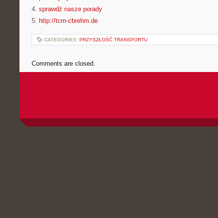
4.
sprawdź nasze porady
5.
http://tcm-cbrehm.de
CATEGORIES:
PRZYSZŁOŚĆ TRANSPORTU
Comments are closed.