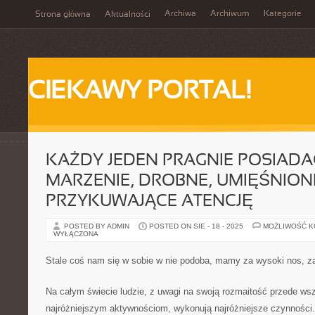
Archiwa
Archiwum
Kategorie
Strona główna
Aktualności
CIEKAWY PORTAL!
KAŻDY JEDEN PRAGNIE POSIADA
MARZENIE, DROBNE, UMIĘŚNION
PRZYKUWAJĄCE ATENCJĘ
POSTED BY ADMIN
POSTED ON SIE - 18 - 2025
MOŻLIWOŚĆ 
WYŁĄCZONA
Stale coś nam się w sobie w nie podoba, mamy za wysoki nos, za
Na całym świecie ludzie, z uwagi na swoją rozmaitość przede ws
najróżniejszym aktywnościom, wykonują najróżniejsze czynności