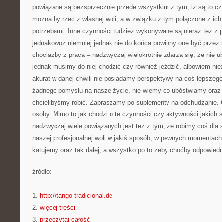
powiązane są bezsprzecznie przede wszystkim z tym, iż są to cz
można by rzec z własnej woli, a w związku z tym połączone z ich 
potrzebami. Inne czynności tudzież wykonywane są nieraz też z
jednakowoż niemniej jednak nie do końca powinny one być przez n
chociażby z pracą – nadzwyczaj wielokrotnie zdarza się, że nie u
jednak musimy do niej chodzić czy również jeździć, albowiem ni
akurat w danej chwili nie posiadamy perspektywy na coś lepszeg
żadnego pomysłu na nasze życie, nie wiemy co ubóstwiamy oraz 
chcielibyśmy robić. Zapraszamy po suplementy na odchudzanie. 
osoby. Mimo to jak chodzi o te czynności czy aktywności jakich s
nadzwyczaj wiele powiązanych jest też z tym, że robimy coś dla s
naszej profesjonalnej woli w jakiś sposób, w pewnych momentac
katujemy oraz tak dalej, a wszystko po to żeby choćby odpowiedn
źródło:
———————————
1.
http://tango-tradicional.de
2.
więcej treści
3.
przeczytaj całość