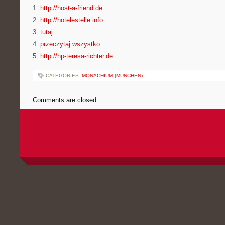
1.
http://host-a-friend.de
2.
http://hotelestelle.info
3.
tutaj
4.
przeczytaj wszystko
5.
http://hp-teresa-richter.de
CATEGORIES:
MONACHIUM (MÜNCHEN)
Comments are closed.