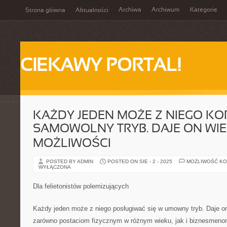
Archiwa
Archiwum
Kategorie
Strona główna
Aktualności
CIEKAWY PORTAL!
KAŻDY JEDEN MOŻE Z NIEGO K
SAMOWOLNY TRYB. DAJE ON WIE
MOŻLIWOŚCI
POSTED BY ADMIN
POSTED ON SIE - 2 - 2025
MOŻLIWOŚĆ K
WYŁĄCZONA
Dla felietonistów polemizujących
Każdy jeden może z niego posługiwać się w umowny tryb. Daje o
zarówno postaciom fizycznym w różnym wieku, jak i biznesmeno