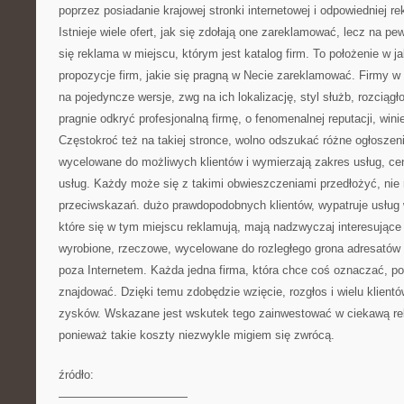
poprzez posiadanie krajowej stronki internetowej i odpowiedniej r
Istnieje wiele ofert, jak się zdołają one zareklamować, lecz na pe
się reklama w miejscu, którym jest katalog firm. To położenie w j
propozycje firm, jakie się pragną w Necie zareklamować. Firmy w
na pojedyncze wersje, zwg na ich lokalizację, styl służb, rozciągło
pragnie odkryć profesjonalną firmę, o fenomenalnej reputacji, wini
Częstokroć też na takiej stronce, wolno odszukać różne ogłoszen
wycelowane do możliwych klientów i wymierzają zakres usług, cenn
usług. Każdy może się z takimi obwieszczeniami przedłożyć, nie
przeciwskazań. dużo prawdopodobnych klientów, wypatruje usług w
które się w tym miejscu reklamują, mają nadzwyczaj interesujące o
wyrobione, rzeczowe, wycelowane do rozległego grona adresatów i
poza Internetem. Każda jedna firma, która chce coś oznaczać, p
znajdować. Dzięki temu zdobędzie wzięcie, rozgłos i wielu klientów
zysków. Wskazane jest wskutek tego zainwestować w ciekawą rek
ponieważ takie koszty niezwykle migiem się zwrócą.
źródło:
———————————