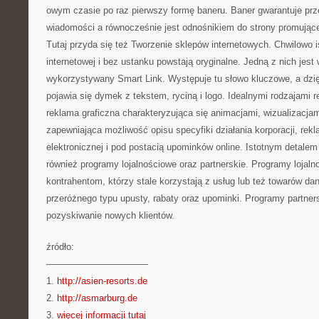
owym czasie po raz pierwszy formę baneru. Baner gwarantuje prz
wiadomości a równocześnie jest odnośnikiem do strony promującej
Tutaj przyda się też Tworzenie sklepów internetowych. Chwilowo i
internetowej i bez ustanku powstają oryginalne. Jedną z nich jes
wykorzystywany Smart Link. Występuje tu słowo kluczowe, a dzięki
pojawia się dymek z tekstem, ryciną i logo. Idealnymi rodzajami r
reklama graficzna charakteryzująca się animacjami, wizualizacja
zapewniająca możliwość opisu specyfiki działania korporacji, re
elektronicznej i pod postacią upominków online. Istotnym detalem
również programy lojalnościowe oraz partnerskie. Programy lojaln
kontrahentom, którzy stale korzystają z usług lub też towarów dan
przeróżnego typu upusty, rabaty oraz upominki. Programy partner
pozyskiwanie nowych klientów.
źródło:
———————————
1.
http://asien-resorts.de
2.
http://asmarburg.de
3.
więcej informacji tutaj