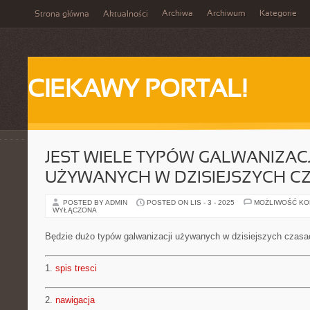
Archiwa
Archiwum
Kategorie
Strona główna
Aktualności
CIEKAWY PORTAL!
JEST WIELE TYPÓW GALWANIZACJ
UŻYWANYCH W DZISIEJSZYCH C
POSTED BY ADMIN
POSTED ON LIS - 3 - 2025
MOŻLIWOŚĆ K
WYŁĄCZONA
Będzie dużo typów galwanizacji używanych w dzisiejszych czasa
1.
spis tresci
2.
nawigacja