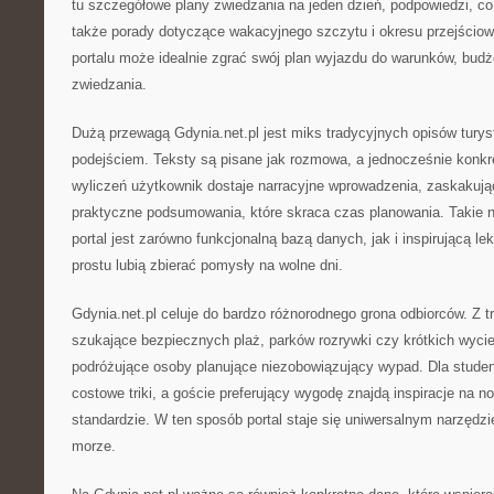
tu szczegółowe plany zwiedzania na jeden dzień, podpowiedzi, co 
także porady dotyczące wakacyjnego szczytu i okresu przejścio
portalu może idealnie zgrać swój plan wyjazdu do warunków, budże
zwiedzania.
Dużą przewagą Gdynia.net.pl jest miks tradycyjnych opisów tur
podejściem. Teksty są pisane jak rozmowa, a jednocześnie konk
wyliczeń użytkownik dostaje narracyjne wprowadzenia, zaskakują
praktyczne podsumowania, które skraca czas planowania. Takie n
portal jest zarówno funkcjonalną bazą danych, jak i inspirującą lek
prostu lubią zbierać pomysły na wolne dni.
Gdynia.net.pl celuje do bardzo różnorodnego grona odbiorców. Z t
szukające bezpiecznych plaż, parków rozrywki czy krótkich wyci
podróżujące osoby planujące niezobowiązujący wypad. Dla student
costowe triki, a goście preferujący wygodę znajdą inspiracje na 
standardzie. W ten sposób portal staje się uniwersalnym narzędz
morze.