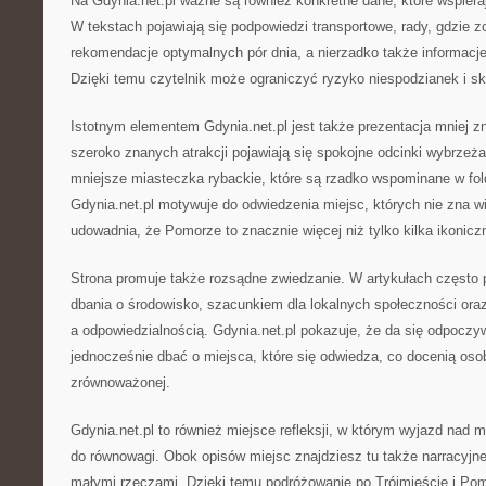
Na Gdynia.net.pl ważne są również konkretne dane, które wspier
W tekstach pojawiają się podpowiedzi transportowe, rady, gdzie 
rekomendacje optymalnych pór dnia, a nierzadko także informacje 
Dzięki temu czytelnik może ograniczyć ryzyko niespodzianek i s
Istotnym elementem Gdynia.net.pl jest także prezentacja mniej 
szeroko znanych atrakcji pojawiają się spokojne odcinki wybrzeża
mniejsze miasteczka rybackie, które są rzadko wspominane w fol
Gdynia.net.pl motywuje do odwiedzenia miejsc, których nie zna w
udowadnia, że Pomorze to znacznie więcej niż tylko kilka ikonic
Strona promuje także rozsądne zwiedzanie. W artykułach często p
dbania o środowisko, szacunkiem dla lokalnych społeczności o
a odpowiedzialnością. Gdynia.net.pl pokazuje, że da się odpoczy
jednocześnie dbać o miejsca, które się odwiedza, co docenią oso
zrównoważonej.
Gdynia.net.pl to również miejsce refleksji, w którym wyjazd nad 
do równowagi. Obok opisów miejsc znajdziesz tu także narracyjne 
małymi rzeczami. Dzięki temu podróżowanie po Trójmieście i Pomo