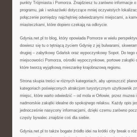
punkty Trójmiasta i Pomorza. Znajdziesz tu zarówno informacje
programu, jak i wskazówki dotyczące mniej oczywistych lokalizacji
połączenie pomiędzy najchętniej odwiedzanymi miejscami, a kame
miasteczkami, które dopiero czekają na odkrycie.
Gdynia.net.pl to blog, który opowiada Pomorze w wielu perspektyw
dowiesz się tu o tętniącą życiem Gdynię z jej bulwarami, skweram
drugiej – zabytkowy Gdańsk oraz wypoczynkowy Sopot. Do tego 
miejscowości Pomorza, ośrodki wypoczynkowe, portowe zakątki o
które tworzą wyjątkową mieszankę krajobrazową regionu.
Strona skupia treści w różnych kategoriach, aby uproszczić plan
kategoriach poświęconych atrakcjom turystycznym użytkownik zn
miejsc, które warto odwiedzić – od mola w Orłowie, przez muzea 
nadmorskie zakątki idealne do spokojnego relaksu. Każdy opis jes
jednocześnie nasycony informacjami, dzięki czemu zarówno począ
częsty bywalec znajdzie coś dla siebie.
Gdynia.net.pl to także bogate źródło idei na krótki city break o 