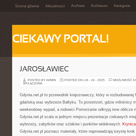
Archiwa
Archiwum
Kategorie
Strona główna
Aktualności
CIEKAWY PORTAL!
JAROSŁAWIEC
POSTED BY ADMIN
POSTED ON LIS - 24 - 2025
MOŻLIWOŚĆ 
WYŁĄCZONA
Gdynia.net.pl to przewodnik krajoznawczy, który w rozbudowanej 
gdańską oraz wybrzeże Bałtyku. To przestrzeń, gdzie miłośnicy 
weekendowy wypad, a rodowici Pomorzanie odkryją inne oblicze n
Gdynia.net.pl scala w jednym miejscu prezentacje ciekawych mie
wybrzeży, zabytków oraz szlaków i punktów widokowych.
Krynica
Gdynia.net.pl poznasz materiały, które naprowadzają turystę kro