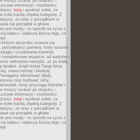
Nie musisz szukać po omacku –
uczowe informacje i możliwości
jdziesz:
tutaj
i wyobraź sobie, że
o kolei każdą zbędną kategorię. Z
ażysz, że wraz z porządkiem w
awia się porządek w głowie.
ie jest modą – to sposób na życie z
ścią hałasu i większą ilością tego, co
oje.
w którym wszystko zmienia się
 potrzebujesz partnera, który rozumie
nologię i oczekiwania klientów.
 kompleksowe wsparcie: od audytów i
 przez wdrożenia narzędzi, aż po stałą
 działań, dzięki której Twoja firma
niej, nowocześniej i bardziej
Pomagamy eliminować błędy,
rocesy oraz budować silny,
izerunek, który przyciąga klientów i
Nie musisz szukać po omacku –
uczowe informacje i możliwości
jdziesz:
tutaj
i wyobraź sobie, że
o kolei każdą zbędną kategorię. Z
ażysz, że wraz z porządkiem w
awia się porządek w głowie.
ie jest modą – to sposób na życie z
ścią hałasu i większą ilością tego, co
oje.