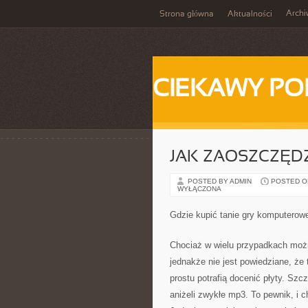
Arch
Strona główna
Aktualności
CIEKAWY PO
JAK ZAOSZCZĘDZ
POSTED BY ADMIN
POSTED ON 
WYŁĄCZONA
Gdzie kupić tanie gry komputerow
Chociaż w wielu przypadkach można
jednakże nie jest powiedziane, że 
prostu potrafią docenić płyty. Szc
aniżeli zwykłe mp3. To pewnik, i 