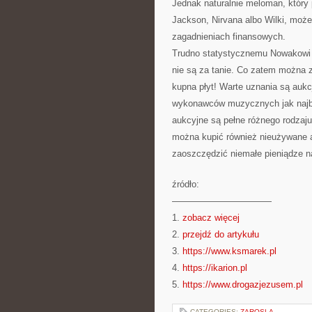
Jednak naturalnie meloman, który
Jackson, Nirvana albo Wilki, mo
zagadnieniach finansowych.
Trudno statystycznemu Nowakowi w
nie są za tanie. Co zatem można 
kupna płyt! Warte uznania są auk
wykonawców muzycznych jak najbar
aukcyjne są pełne różnego rodzaju
można kupić również nieużywane a
zaoszczędzić niemałe pieniądze 
źródło:
———————————
1.
zobacz więcej
2.
przejdź do artykułu
3.
https://www.ksmarek.pl
4.
https://ikarion.pl
5.
https://www.drogazjezusem.pl
CATEGORIES:
ZAROSLA