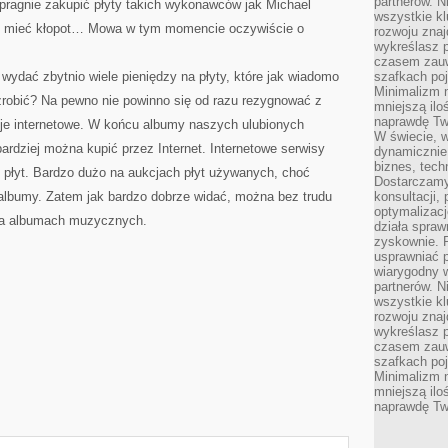
partnerów. 
 pragnie zakupić płyty takich wykonawców jak Michael
wszystkie kl
że mieć kłopot… Mowa w tym momencie oczywiście o
rozwoju zna
wykreślasz p
czasem zauw
ydać zbytnio wiele pieniędzy na płyty, które jak wiadomo
szafkach poj
Minimalizm n
zrobić? Na pewno nie powinno się od razu rezygnować z
mniejszą ilo
naprawdę Tw
cje internetowe. W końcu albumy naszych ulubionych
W świecie, 
dziej można kupić przez Internet. Internetowe serwisy
dynamicznie,
biznes, tech
 płyt. Bardzo dużo na aukcjach płyt używanych, choć
Dostarczamy
lbumy. Zatem jak bardzo dobrze widać, można bez trudu
konsultacji,
optymalizację
na albumach muzycznych.
działa spraw
zyskownie. 
usprawniać p
wiarygodny w
partnerów. 
wszystkie kl
rozwoju zna
wykreślasz p
czasem zauw
szafkach poj
Minimalizm n
mniejszą ilo
naprawdę Tw