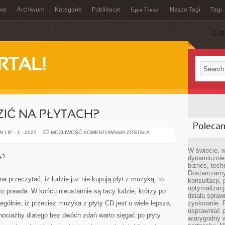
iwa
Archiwum
Kategorie
Publikacje
Nasze Tagi
Tagi
Spis Treści
SUB
RTAL!
IĆ NA PŁYTACH?
Poleca
JAK
LIP - 1 - 2025
MOŻLIWOŚĆ KOMENTOWANIA
ZOSTAŁA
ZAOSZCZĘDZIĆ
NA
PŁYTACH?
W świecie, 
e?
dynamicznie,
biznes, tech
Dostarczamy
 przeczytać, iż ludzie już nie kupują płyt z muzyką, to
konsultacji,
optymalizację
to prawda. W końcu nieustannie są tacy ludzie, którzy po
działa spraw
zególnie, iż przecież muzyka z płyty CD jest o wiele lepsza,
zyskownie. 
usprawniać p
chociażby dlatego bez dwóch zdań warto sięgać po płyty.
wiarygodny w