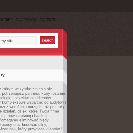
SCRIBE
FACEBOOK
TWITTER
my:
w którym wszystko zmienia się
 potrzebujesz partnera, który rozumie
nologię i oczekiwania klientów.
 kompleksowe wsparcie: od audytów i
 przez wdrożenia narzędzi, aż po stałą
 działań, dzięki której Twoja firma
niej, nowocześniej i bardziej
Pomagamy eliminować błędy,
rocesy oraz budować silny,
izerunek, który przyciąga klientów i