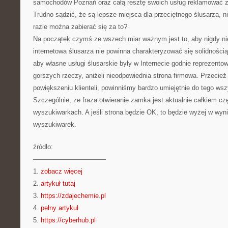
samochodów Poznań oraz całą resztę swoich usług reklamować z
Trudno sądzić, że są lepsze miejsca dla przeciętnego ślusarza, n
razie można zabierać się za to?
Na początek czymś ze wszech miar ważnym jest to, aby nigdy nie
internetowa ślusarza nie powinna charakteryzować się solidnością.
aby własne usługi ślusarskie były w Internecie godnie reprezent
gorszych rzeczy, aniżeli nieodpowiednia strona firmowa. Przecież
powiększeniu klienteli, powinniśmy bardzo umiejętnie do tego ws
Szczególnie, że fraza otwieranie zamka jest aktualnie całkiem c
wyszukiwarkach. A jeśli strona będzie OK, to będzie wyżej w wyn
wyszukiwarek.
źródło:
———————————
1.
zobacz więcej
2.
artykuł tutaj
3.
https://zdajechemie.pl
4.
pełny artykuł
5.
https://cyberhub.pl