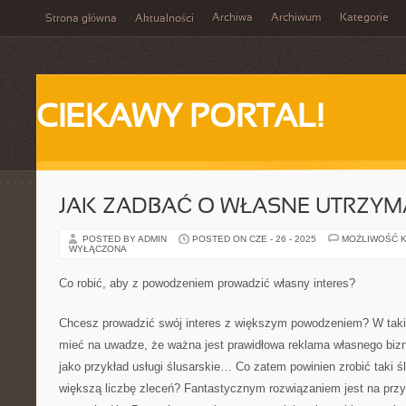
Archiwa
Archiwum
Kategorie
Strona główna
Aktualności
CIEKAWY PORTAL!
JAK ZADBAĆ O WŁASNE UTRZYM
POSTED BY ADMIN
POSTED ON CZE - 26 - 2025
MOŻLIWOŚĆ 
WYŁĄCZONA
Co robić, aby z powodzeniem prowadzić własny interes?
Chcesz prowadzić swój interes z większym powodzeniem? W takim
mieć na uwadze, że ważna jest prawidłowa reklama własnego bi
jako przykład usługi ślusarskie… Co zatem powinien zrobić taki ś
większą liczbę zleceń? Fantastycznym rozwiązaniem jest na przyk