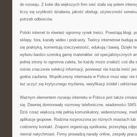
do rozwoju. Z kolei dla większych firm sieć stała się polem intens
liczy się szybkość działania, jakość obsługi, użyteczność serwis
potrzeb odbiorców.
Polski internet to również ogromny rynek treści. Powstają blogi, p
sklepy, fora, kanały wideo i podcasty. Twórcy internetowi budują 
się praktyką, komentują rzeczywistość, edukują i bawią. Dzięki 
wyboru bardzo szeroką gamę materiałów: od specjalistycznych an
jednej strony to ogromna zaleta, bo każdy może znaleźć coś dla si
rośnie znaczenie selekcji informacji, ponieważ nie każda treść jes
godna zaufania. Współczesny internauta w Polsce musi więc nie ty
też uczyć się krytycznego myślenia, weryfikacji źródeł i odróżnian
Ważnym elementem rozwoju internetu w Polsce jest także zmia
się. Dawniej dominowały rozmowy telefoniczne, wiadomości SMS i
Dziś coraz większą rolę pełnią komunikatory, wideorozmowy, med
aplikacje grupowe. Rodzina rozproszona po różnych miastach lu
codzienny kontakt. Znajomi organizują spotkania, przesyłają zdjęc
niemal natychmiast. Firmy prowadzą narady online, zespoły pracują