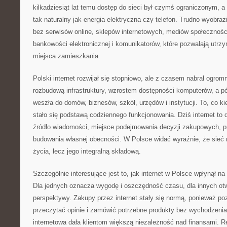
kilkadziesiąt lat temu dostęp do sieci był czymś ograniczonym, a d
tak naturalny jak energia elektryczna czy telefon. Trudno wyobra
bez serwisów online, sklepów internetowych, mediów społecznośc
bankowości elektronicznej i komunikatorów, które pozwalają utrz
miejsca zamieszkania.
Polski internet rozwijał się stopniowo, ale z czasem nabrał ogro
rozbudową infrastruktury, wzrostem dostępności komputerów, a pó
weszła do domów, biznesów, szkół, urzędów i instytucji. To, co k
stało się podstawą codziennego funkcjonowania. Dziś internet to 
źródło wiadomości, miejsce podejmowania decyzji zakupowych, pr
budowania własnej obecności. W Polsce widać wyraźnie, że sieć n
życia, lecz jego integralną składową.
Szczególnie interesujące jest to, jak internet w Polsce wpłynął n
Dla jednych oznacza wygodę i oszczędność czasu, dla innych ot
perspektywy. Zakupy przez internet stały się normą, ponieważ po
przeczytać opinie i zamówić potrzebne produkty bez wychodzen
internetowa dała klientom większą niezależność nad finansami. Re