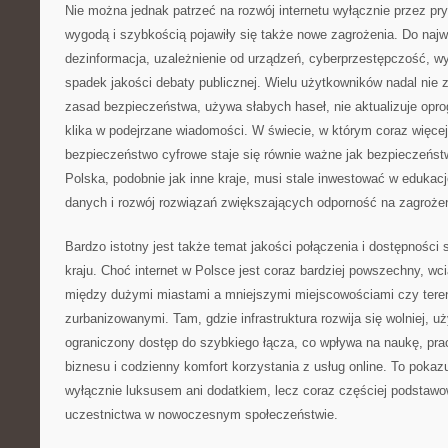
Nie można jednak patrzeć na rozwój internetu wyłącznie przez pr
wygodą i szybkością pojawiły się także nowe zagrożenia. Do naj
dezinformacja, uzależnienie od urządzeń, cyberprzestępczość, wy
spadek jakości debaty publicznej. Wielu użytkowników nadal ni
zasad bezpieczeństwa, używa słabych haseł, nie aktualizuje opro
klika w podejrzane wiadomości. W świecie, w którym coraz więcej 
bezpieczeństwo cyfrowe staje się równie ważne jak bezpieczeńst
Polska, podobnie jak inne kraje, musi stale inwestować w edukac
danych i rozwój rozwiązań zwiększających odporność na zagrożen
Bardzo istotny jest także temat jakości połączenia i dostępności
kraju. Choć internet w Polsce jest coraz bardziej powszechny, w
między dużymi miastami a mniejszymi miejscowościami czy teren
zurbanizowanymi. Tam, gdzie infrastruktura rozwija się wolniej, 
ograniczony dostęp do szybkiego łącza, co wpływa na naukę, prac
biznesu i codzienny komfort korzystania z usług online. To pokazuj
wyłącznie luksusem ani dodatkiem, lecz coraz częściej podsta
uczestnictwa w nowoczesnym społeczeństwie.