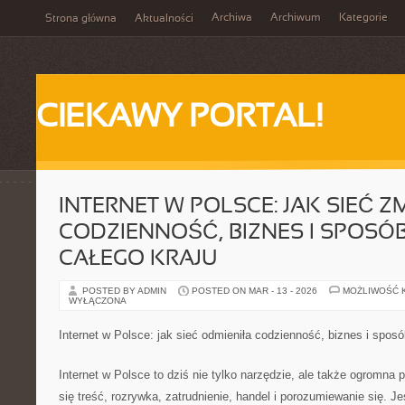
Archiwa
Archiwum
Kategorie
Strona główna
Aktualności
CIEKAWY PORTAL!
INTERNET W POLSCE: JAK SIEĆ Z
CODZIENNOŚĆ, BIZNES I SPOSÓ
CAŁEGO KRAJU
POSTED BY ADMIN
POSTED ON MAR - 13 - 2026
MOŻLIWOŚĆ 
WYŁĄCZONA
Internet w Polsce: jak sieć odmieniła codzienność, biznes i spos
Internet w Polsce to dziś nie tylko narzędzie, ale także ogromna 
się treść, rozrywka, zatrudnienie, handel i porozumiewanie się. J