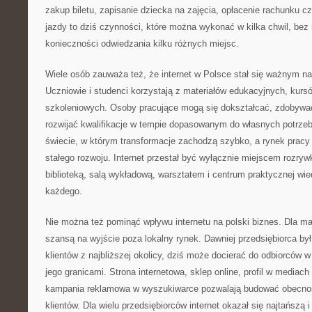
zakup biletu, zapisanie dziecka na zajęcia, opłacenie rachunku c
jazdy to dziś czynności, które można wykonać w kilka chwil, bez 
konieczności odwiedzania kilku różnych miejsc.
Wiele osób zauważa też, że internet w Polsce stał się ważnym n
Uczniowie i studenci korzystają z materiałów edukacyjnych, kursó
szkoleniowych. Osoby pracujące mogą się dokształcać, zdobywać
rozwijać kwalifikacje w tempie dopasowanym do własnych potrze
świecie, w którym transformacje zachodzą szybko, a rynek prac
stałego rozwoju. Internet przestał być wyłącznie miejscem rozrywk
biblioteką, salą wykładową, warsztatem i centrum praktycznej wie
każdego.
Nie można też pominąć wpływu internetu na polski biznes. Dla mał
szansą na wyjście poza lokalny rynek. Dawniej przedsiębiorca by
klientów z najbliższej okolicy, dziś może docierać do odbiorców 
jego granicami. Strona internetowa, sklep online, profil w media
kampania reklamowa w wyszukiwarce pozwalają budować obecno
klientów. Dla wielu przedsiębiorców internet okazał się najtańszą 