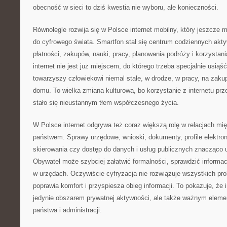
obecność w sieci to dziś kwestia nie wyboru, ale konieczności.
Równolegle rozwija się w Polsce internet mobilny, który jeszcze 
do cyfrowego świata. Smartfon stał się centrum codziennych akty
płatności, zakupów, nauki, pracy, planowania podróży i korzystani
internet nie jest już miejscem, do którego trzeba specjalnie usiąść
towarzyszy człowiekowi niemal stale, w drodze, w pracy, na zaku
domu. To wielka zmiana kulturowa, bo korzystanie z internetu pr
stało się nieustannym tłem współczesnego życia.
W Polsce internet odgrywa też coraz większą rolę w relacjach mi
państwem. Sprawy urzędowe, wnioski, dokumenty, profile elektroni
skierowania czy dostęp do danych i usług publicznych znacząco u
Obywatel może szybciej załatwić formalności, sprawdzić informacj
w urzędach. Oczywiście cyfryzacja nie rozwiązuje wszystkich pr
poprawia komfort i przyspiesza obieg informacji. To pokazuje, że i
jedynie obszarem prywatnej aktywności, ale także ważnym elem
państwa i administracji.