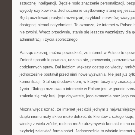
sztucznej inteligencji. Będzie rosło znaczenie personalizacji, bez
wygody użytkownika. Jednocześnie użytkownicy staną się jeszcz
Będą oczekiwać prostych rozwiązań, szybkich serwisów, wiarygodn
dostępnej niemal natychmiast. To oznacza, że internet w Polsce b
nie zwolni. Wręcz przeciwnie, stanie się jeszcze ważniejszy dla g
administracji i życia społecznego.
Patrząc szerzej, można powiedzieć, że internet w Polsce to opow
Zmienił sposób kupowania, uczenia się, pracowania, porozumiewan
codziennych spraw. Dał ludziom większy dostęp do wiedzy, rynków
jednocześnie postawił przed nimi nowe wyzwania. Nie jest już ty
komunikacji. Stał się środowiskiem, w którym toczy się znaczą
życia. Dlatego rozmowa o internecie w Polsce jest w gruncie rze
zmienia się cały kraj, jego obywatele, jego ekonomia oraz jego c
Można wręcz uznać, że internet jest dziś jednym z najważniejszy
dzięki niemu mały sklep może dotrzeć do klientów z całego kraj
wiedzę z wielu źródeł, rodzina może utrzymywać kontakt mimo od
szybciej załatwiać formalności. Jednocześnie to właśnie interne