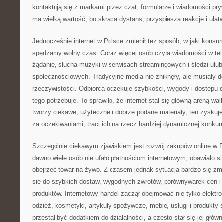
kontaktują się z markami przez czat, formularze i wiadomości pr
ma wielką wartość, bo skraca dystans, przyspiesza reakcje i ułat
Jednocześnie internet w Polsce zmienił też sposób, w jaki konsu
spędzamy wolny czas. Coraz więcej osób czyta wiadomości w tele
żądanie, słucha muzyki w serwisach streamingowych i śledzi ul
społecznościowych. Tradycyjne media nie zniknęły, ale musiały 
rzeczywistości. Odbiorca oczekuje szybkości, wygody i dostępu 
tego potrzebuje. To sprawiło, że internet stał się główną areną w
tworzy ciekawe, użyteczne i dobrze podane materiały, ten zyskuj
za oczekiwaniami, traci ich na rzecz bardziej dynamicznej konkure
Szczególnie ciekawym zjawiskiem jest rozwój zakupów online w P
dawno wiele osób nie ufało płatnościom internetowym, obawiało s
obejrzeć towar na żywo. Z czasem jednak sytuacja bardzo się zmie
się do szybkich dostaw, wygodnych zwrotów, porównywarek cen 
produktów. Internetowy handel zaczął obejmować nie tylko elektro
odzież, kosmetyki, artykuły spożywcze, meble, usługi i produkty 
przestał być dodatkiem do działalności, a często stał się jej głów