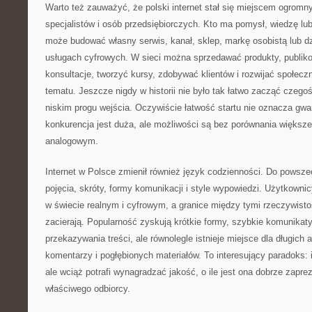
Warto też zauważyć, że polski internet stał się miejscem ogromn
specjalistów i osób przedsiębiorczych. Kto ma pomysł, wiedzę lu
może budować własny serwis, kanał, sklep, markę osobistą lub dz
usługach cyfrowych. W sieci można sprzedawać produkty, publiko
konsultacje, tworzyć kursy, zdobywać klientów i rozwijać społec
tematu. Jeszcze nigdy w historii nie było tak łatwo zacząć czego
niskim progu wejścia. Oczywiście łatwość startu nie oznacza gwa
konkurencja jest duża, ale możliwości są bez porównania większe
analogowym.
Internet w Polsce zmienił również język codzienności. Do powsz
pojęcia, skróty, formy komunikacji i style wypowiedzi. Użytkowni
w świecie realnym i cyfrowym, a granice między tymi rzeczywistoś
zacierają. Popularność zyskują krótkie formy, szybkie komunikat
przekazywania treści, ale równolegle istnieje miejsce dla długich 
komentarzy i pogłębionych materiałów. To interesujący paradoks: 
ale wciąż potrafi wynagradzać jakość, o ile jest ona dobrze zaprez
właściwego odbiorcy.