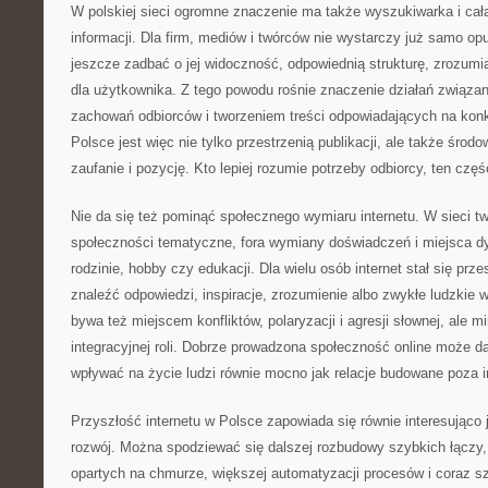
W polskiej sieci ogromne znaczenie ma także wyszukiwarka i cał
informacji. Dla firm, mediów i twórców nie wystarczy już samo opu
jeszcze zadbać o jej widoczność, odpowiednią strukturę, zrozumia
dla użytkownika. Z tego powodu rośnie znaczenie działań związan
zachowań odbiorców i tworzeniem treści odpowiadających na konkr
Polsce jest więc nie tylko przestrzenią publikacji, ale także środ
zaufanie i pozycję. Kto lepiej rozumie potrzeby odbiorcy, ten częś
Nie da się też pominąć społecznego wymiaru internetu. W sieci tw
społeczności tematyczne, fora wymiany doświadczeń i miejsca dys
rodzinie, hobby czy edukacji. Dla wielu osób internet stał się prze
znaleźć odpowiedzi, inspiracje, zrozumienie albo zwykłe ludzkie 
bywa też miejscem konfliktów, polaryzacji i agresji słownej, ale mi
integracyjnej roli. Dobrze prowadzona społeczność online może d
wpływać na życie ludzi równie mocno jak relacje budowane poza i
Przyszłość internetu w Polsce zapowiada się równie interesująco
rozwój. Można spodziewać się dalszej rozbudowy szybkich łączy,
opartych na chmurze, większej automatyzacji procesów i coraz s