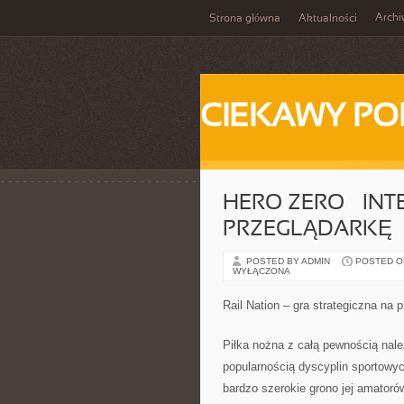
Arch
Strona główna
Aktualności
CIEKAWY PO
HERO ZERO – IN
PRZEGLĄDARKĘ
POSTED BY ADMIN
POSTED ON 
WYŁĄCZONA
Rail Nation – gra strategiczna na 
Piłka nożna z całą pewnością nal
popularnością dyscyplin sportowy
bardzo szerokie grono jej amatoró