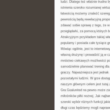
ludzi. Dlatego też właśnie trudno 
istnienia szeroko rozumianej wirtua
łatwością możemy znaleźć szereg i
pewnością będą rewelacyjną propoz
zdawać sobie sprawę z tego, że w 
przeglądarki, za pomocą których b
Atrakcyjnym przykładem takiej właś
popularny i posiada całe tysiące 
Mówiąc ogólnie, jest to internet
własną drużynę i prowadzić ją w c
mnóstwo ciekawych możliwości p
samodzielnie planować trening dl
graczy. Najważniejsza jest jedna
pozostałymi ludźmi. W grze dostęp
naszym głównym celem jest tutaj z
Gra Goalunited na pewno może zat
miłośników piłki nożnej. Jak najba
szeroki wybór różnych funkcji jak
długi czas będziemy mogli naprawd