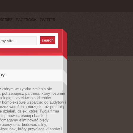
SCRIBE
FACEBOOK
TWITTER
my:
w którym wszystko zmienia się
 potrzebujesz partnera, który rozumie
nologię i oczekiwania klientów.
 kompleksowe wsparcie: od audytów i
 przez wdrożenia narzędzi, aż po stałą
 działań, dzięki której Twoja firma
niej, nowocześniej i bardziej
Pomagamy eliminować błędy,
rocesy oraz budować silny,
izerunek, który przyciąga klientów i