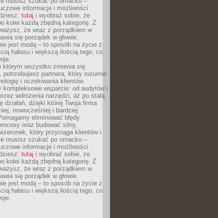
Nie musisz szukać po omacku –
uczowe informacje i możliwości
jdziesz:
tutaj
i wyobraź sobie, że
o kolei każdą zbędną kategorię. Z
ażysz, że wraz z porządkiem w
awia się porządek w głowie.
ie jest modą – to sposób na życie z
ścią hałasu i większą ilością tego, co
oje.
w którym wszystko zmienia się
 potrzebujesz partnera, który rozumie
nologię i oczekiwania klientów.
 kompleksowe wsparcie: od audytów i
 przez wdrożenia narzędzi, aż po stałą
 działań, dzięki której Twoja firma
niej, nowocześniej i bardziej
Pomagamy eliminować błędy,
rocesy oraz budować silny,
izerunek, który przyciąga klientów i
Nie musisz szukać po omacku –
uczowe informacje i możliwości
jdziesz:
tutaj
i wyobraź sobie, że
o kolei każdą zbędną kategorię. Z
ażysz, że wraz z porządkiem w
awia się porządek w głowie.
ie jest modą – to sposób na życie z
ścią hałasu i większą ilością tego, co
oje.