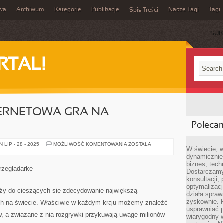
iwa
Archiwum
Kategorie
Publikacje
Nasze Tagi
Tagi
Spis Treści
SUB
RTAL!
TERNETOWA GRA NA
Poleca
HERO
LIP - 28 - 2025
MOŻLIWOŚĆ KOMENTOWANIA
ZOSTAŁA
W świecie, 
ZERO
–
dynamicznie,
INTERNETOWA
biznes, tech
GRA
przeglądarkę
Dostarczamy
NA
PRZEGLĄDARKĘ
konsultacji,
optymalizację
eży do cieszących się zdecydowanie największą
działa spraw
zyskownie. 
ch na świecie. Właściwie w każdym kraju możemy znaleźć
usprawniać p
w, a związane z nią rozgrywki przykuwają uwagę milionów
wiarygodny w