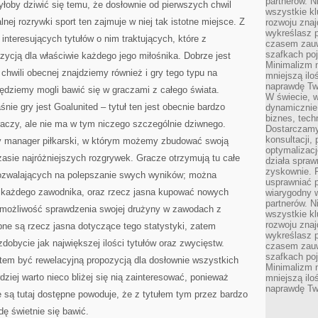
partnerów. 
byłoby dziwić się temu, że dosłownie od pierwszych chwil
wszystkie kl
lnej rozrywki sport ten zajmuje w niej tak istotne miejsce. Z
rozwoju zna
wykreślasz p
nteresujących tytułów o nim traktujących, które z
czasem zauw
szafkach poj
ycją dla właściwie każdego jego miłośnika. Dobrze jest
Minimalizm n
chwili obecnej znajdziemy również i gry tego typu na
mniejszą ilo
naprawdę Tw
ędziemy mogli bawić się w graczami z całego świata.
W świecie, 
nie gry jest Goalunited – tytuł ten jest obecnie bardzo
dynamicznie,
biznes, tech
graczy, ale nie ma w tym niczego szczególnie dziwnego.
Dostarczamy
konsultacji,
owy manager piłkarski, w którym możemy zbudować swoją
optymalizację
zasie najróżniejszych rozgrywek. Gracze otrzymują tu całe
działa spraw
zyskownie. 
ozwalających na polepszanie swych wyników; można
usprawniać p
a każdego zawodnika, oraz rzecz jasna kupować nowych
wiarygodny w
partnerów. 
k możliwość sprawdzenia swojej drużyny w zawodach z
wszystkie kl
rozwoju zna
ne są rzecz jasna dotyczące tego statystyki, zatem
wykreślasz p
dobycie jak największej ilości tytułów oraz zwycięstw.
czasem zauw
szafkach poj
em być rewelacyjną propozycją dla dosłownie wszystkich
Minimalizm n
rdziej warto nieco bliżej się nią zainteresować, ponieważ
mniejszą ilo
naprawdę Tw
ie są tutaj dostępne powoduje, że z tytułem tym przez bardzo
ę świetnie się bawić.