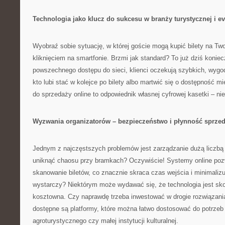
Technologia jako klucz do sukcesu w branży turystycznej i e
Wyobraź sobie sytuację, w której goście mogą kupić bilety na Tw
kliknięciem na smartfonie. Brzmi jak standard? To już dziś koniec
powszechnego dostępu do sieci, klienci oczekują szybkich, wyg
kto lubi stać w kolejce po bilety albo martwić się o dostępność 
do sprzedaży online to odpowiednik własnej cyfrowej kasetki – ni
Wyzwania organizatorów – bezpieczeństwo i płynność sprze
Jednym z najczęstszych problemów jest zarządzanie dużą liczb
uniknąć chaosu przy bramkach? Oczywiście! Systemy online poz
skanowanie biletów, co znacznie skraca czas wejścia i minimalizuj
wystarczy? Niektórym może wydawać się, że technologia jest sk
kosztowna. Czy naprawdę trzeba inwestować w drogie rozwiązani
dostępne są platformy, które można łatwo dostosować do potrze
agroturystycznego czy małej instytucji kulturalnej.