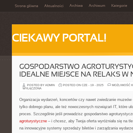
Archiwa
Archiwum
Kategorie
Strona główna
Aktualności
CIEKAWY PORTAL!
GOSPODARSTWO AGROTURYSTY
IDEALNE MIEJSCE NA RELAKS W 
POSTED BY ADMIN
POSTED ON CZE - 19 - 2025
MOŻLIWOŚĆ 
WYŁĄCZONA
Organizacja wydarzeń, koncertów czy nawet zwiedzanie muzeów 
tylko dobrego planu, ale też nowoczesnych rozwiązań IT, które uł
proces. Szczególnie jeśli prowadzisz gospodarstwo agroturystycz
agroturystyczne
– i chcesz, aby Twoja oferta wyróżniała się na tl
na innowacyjne systemy sprzedaży biletów i zarządzania wydarze