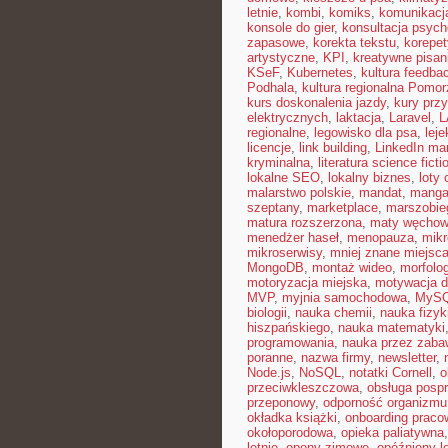
letnie
,
kombi
,
komiks
,
komunikacj
konsole do gier
,
konsultacja psych
zapasowe
,
korekta tekstu
,
korepet
artystyczne
,
KPI
,
kreatywne pisan
KSeF
,
Kubernetes
,
kultura feedba
Podhala
,
kultura regionalna Pomor
kurs doskonalenia jazdy
,
kury pr
elektrycznych
,
laktacja
,
Laravel
,
L
regionalne
,
legowisko dla psa
,
lej
licencje
,
link building
,
LinkedIn ma
kryminalna
,
literatura science ficti
lokalne SEO
,
lokalny biznes
,
loty
malarstwo polskie
,
mandat
,
mang
szeptany
,
marketplace
,
marszobie
matura rozszerzona
,
maty węcho
menedżer haseł
,
menopauza
,
mikr
mikroserwisy
,
mniej znane miejsc
MongoDB
,
montaż wideo
,
morfolog
motoryzacja miejska
,
motywacja d
MVP
,
myjnia samochodowa
,
MyS
biologii
,
nauka chemii
,
nauka fizyk
hiszpańskiego
,
nauka matematyki
programowania
,
nauka przez zaba
poranne
,
nazwa firmy
,
newsletter
,
Node.js
,
NoSQL
,
notatki Cornell
,
o
przeciwkleszczowa
,
obsługa posp
przeponowy
,
odporność organizmu
okładka książki
,
onboarding praco
okołoporodowa
,
opieka paliatywna
letnie
,
opony zimowe
,
opóźniony l