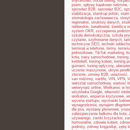
snycerstwo
,
social selling
,
socjali
psem
,
spływy kajakowe rodzinne
,
sprzedaż B2B
,
sprzedaż B2C
,
spr
stabilizacja
,
stand-up polski
,
stare
stomatologia zachowawcza
,
storyt
regionalne
,
struktury danych
,
stud
niebieskie
,
światłowód
,
świetlica w
system OKR
,
szczepienia podróż
szkoła demokratyczna
,
szkoła pr
czytanie
,
szyfrowanie danych
,
tań
techniczne SEO
,
techniki oddech
terminal w telefonie
,
termy
,
terrari
jednostkowe
,
TikTok marketing
,
tk
kota
,
trasy samochodowe
,
trening
kettlebell
,
trening kobiet
,
trening p
gumami
,
tuning optyczny
,
ubezpie
uczenie maszynowe
,
ukryte perełk
zlecenie
,
umowy B2B
,
uważność
,
van rodzinny
,
vanlife
,
VIN
,
VPN
,
V
warsztat samochodowy
,
wartość kl
weterynarz online
,
Wielkanoc w ho
wizytówka Google
,
własność intel
workation
,
wsparcie kryzysowe
,
ws
wycena startupu
,
wycinanki ludow
wynagrodzenia
,
wynajem długoter
dla psa
,
wystawy plenerowe
,
youn
zabezpieczenie balkonu dla kota
,
używanego
,
zamki krzyżackie
,
za
hormonalne
,
zdrowie kobiet
,
zdrow
podróży
,
zdrowy kręgosłup
,
zęby k