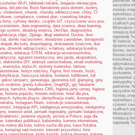
partnerów. 
eczeństwo Wi-Fi
,
biblioteki lokalne
,
bieganie rekreacyjne
,
wszystkie kl
lana
,
ból pleców
,
Boże Narodzenie poza domem
,
bunkry
,
rozwoju zna
y
,
cholesterol
,
chomik
,
choroby odkleszczowe
,
chóry
,
CI
wykreślasz p
ytkowe
,
compliance
,
content plan
,
coworking lokalny
,
czasem zauw
a firmy
,
cyfrowy detoks
,
czujniki IoT
,
czyszczenie uszu psa
,
szafkach poj
rozumieniem
,
data engineering
,
data science
,
deep learning
,
Minimalizm n
sign system
,
detailing wnętrza
,
DevOps
,
diagnostyka
mniejszą ilo
gitalizacja zdjęć
,
Django
,
długi weekend
,
Docker
,
dom
naprawdę Tw
rząt
,
domki nad jeziorem
,
doradztwo zawodowe
,
dostępność
W świecie, 
,
drapak dla kota
,
dropshipping
,
drukowanie żywiczne
,
due
dynamicznie,
ana
,
dziennik wdzięczności
,
e-faktury
,
edukacja licealna
,
biznes, tech
zealna
,
edukacja STEM
,
edukacja wczesnoszkolna
,
Dostarczamy
raktyczny
,
egzamin teoretyczny
,
eko jazda
,
ekopodróże
,
konsultacji,
y
,
elektronika DIY
,
elektryk samochodowy
,
email marketing
,
optymalizację
a
,
eseistyka
,
etyka AI
,
etykiety kurierskie
,
faktura
działa spraw
 aluminiowe
,
festyn rodzinny
,
Figma
,
first minute
,
fiszki
,
zyskownie. 
fortyfikacje
,
franczyza lokalna
,
frontend
,
fulfillment
,
full
usprawniać p
,
gekon lamparci
,
genealogia
,
geometria kół
,
glamping
,
góry
wiarygodny w
ice osobiste
,
granty kulturalne
,
GraphQL
,
gry fabularne
partnerów. 
ancja
,
hamulce
,
headless CMS
,
higiena jamy ustnej
,
higiena
wszystkie kl
na
,
historia pojazdu
,
hostele rodzinne
,
hotel dla psa
,
rozwoju zna
danych
,
hybryda plug-in
,
identyfikacja marki
,
ikonografia
,
wykreślasz p
eatralna
,
Instagram Reels
,
instrukcje stanowiskowe
,
czasem zauw
orność
,
integracje API
,
inteligencja emocjonalna
,
inteligentny
szafkach poj
arny
,
inwestor anioł
,
jarmark regionalny
,
jarmarki świąteczne
,
Minimalizm n
ziałalność
,
jesienne wyjazdy
,
jeziora w Polsce
,
joga dla
mniejszą ilo
we
,
kalendarz publikacji
,
kalistenika
,
kamera internetowa
,
naprawdę Tw
ma mokra dla kota
,
karma sucha dla psa
,
kasa fiskalna
sa
,
kempingi nad morzem
,
kierunki przyszłości
,
kino
zacja samochodowa
,
kluby książki
,
kolizja drogowa
,
kolonie