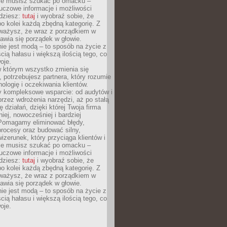
Nie musisz szukać po omacku –
uczowe informacje i możliwości
jdziesz:
tutaj
i wyobraź sobie, że
o kolei każdą zbędną kategorię. Z
ażysz, że wraz z porządkiem w
awia się porządek w głowie.
ie jest modą – to sposób na życie z
ścią hałasu i większą ilością tego, co
oje.
w którym wszystko zmienia się
 potrzebujesz partnera, który rozumie
nologię i oczekiwania klientów.
 kompleksowe wsparcie: od audytów i
 przez wdrożenia narzędzi, aż po stałą
 działań, dzięki której Twoja firma
niej, nowocześniej i bardziej
Pomagamy eliminować błędy,
rocesy oraz budować silny,
izerunek, który przyciąga klientów i
Nie musisz szukać po omacku –
uczowe informacje i możliwości
jdziesz:
tutaj
i wyobraź sobie, że
o kolei każdą zbędną kategorię. Z
ażysz, że wraz z porządkiem w
awia się porządek w głowie.
ie jest modą – to sposób na życie z
ścią hałasu i większą ilością tego, co
oje.