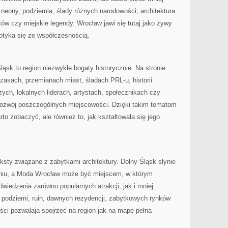
 neony, podziemia, ślady różnych narodowości, architektura
w czy miejskie legendy. Wrocław jawi się tutaj jako żywy
otyka się ze współczesnością.
ąsk to region niezwykle bogaty historycznie. Na stronie
zasach, przemianach miast, śladach PRL-u, historii
zych, lokalnych liderach, artystach, społecznikach czy
 rozwój poszczególnych miejscowości. Dzięki takim tematom
arto zobaczyć, ale również to, jak kształtowała się jego
sty związane z zabytkami architektury. Dolny Śląsk słynie
niu, a Moda Wrocław może być miejscem, w którym
odwiedzenia zarówno popularnych atrakcji, jak i mniej
podziemi, ruin, dawnych rezydencji, zabytkowych rynków
ci pozwalają spojrzeć na region jak na mapę pełną