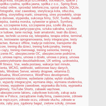
zacja kota
,
socjalizacja szczeniaka
,
socrealizm
,
spacer z
spółka cywilna
,
spółka jawna
,
spółka z o.o.
,
Spring Boot
,
zedaż online
,
sprzedaż telefoniczna
,
sprzęt audio
,
SQLite
,
 fotografie
,
staż zawodowy
,
sterylizacja kota
,
stłuczka
,
elling
,
storytelling marki
,
streaming
,
stres przewlekły
,
stroje
io domowe
,
stypendia
,
sukcesja firmy
,
SUV
,
Svelte
,
światło
iejska
,
świnka morska
,
sylwester w górach
,
Symfony
,
ne
,
szczepienie kota
,
szczepienie psa
,
szelki dla psa
,
ywatna
,
sztuka partycypacyjna
,
sztuka sakralna
,
szybkie
ce ludowe
,
tanie noclegi
,
teatr amatorski
,
teatr dla dzieci
,
owe
,
techniki uczenia się
,
teleopieka
,
terapia online
,
terminal
,
um
,
testowanie oprogramowania
,
testy integracyjne
,
testy
actwo
,
tłumacz offline
,
tradycje rodzinne
,
transporter dla
 core
,
trening dla dzieci
,
trening funkcjonalny
,
trening
o ciąży
,
trening równowagi
,
trening seniorów
,
trening z
czenie AC
,
ubezpieczenie OC
,
ubezpieczenie podróżne
,
i
,
umowa najmu
,
umowa o dzieło
,
umowa o pracę
,
umowa
uwierzytelnianie dwuskładnikowe
,
UX writing
,
uzdrowiska
,
R fitness
,
Vue
,
wada postawy
,
wakacje last minute
,
ienta
,
WCAG
,
webhooki
,
wektorowe bazy danych
,
telu
,
Windows Server
,
winiety drogowe
,
witamina D
,
ektualna
,
WooCommerce
,
WordPress development
,
pomnienia rodzinne
,
wybielanie zębów
,
wybór studiów
,
e
,
wyjazdy integracyjne
,
wymiana oleju
,
wymiana studencka
,
minowy
,
wypalenie zawodowe
,
wyprawka dla kota
,
wyprawka
gtimery
,
YouTube Shorts
,
zabawki węchowe
,
zabezpieczenie lakieru
,
zabytkowe kościoły
,
zakup auta
mki w Polsce
,
zarządzanie małą firmą
,
zawieszenie
,
zdrowie
ie mężczyzn
,
zdrowie oczu
,
zdrowie słuchu
,
zdrowie w
ota
,
zęby psa
,
zgubiony bagaż
,
zielone szkoły
,
zimowe