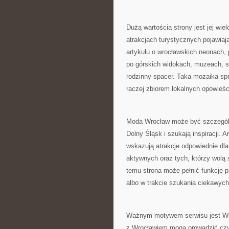
Dużą wartością strony jest jej wi
atrakcjach turystycznych pojawiają
artykułu o wrocławskich neonach,
po górskich widokach, muzeach, 
rodzinny spacer. Taka mozaika spra
raczej zbiorem lokalnych opowieśc
Moda Wrocław może być szczególnie
Dolny Śląsk i szukają inspiracji.
wskazują atrakcje odpowiednie dla r
aktywnych oraz tych, którzy wolą 
temu strona może pełnić funkcję 
albo w trakcie szukania ciekawyc
Ważnym motywem serwisu jest Wroc
z Wrocławiem mogą prowadzić czyte