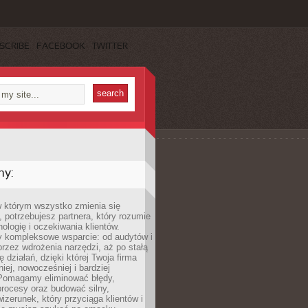
SCRIBE
FACEBOOK
TWITTER
my:
w którym wszystko zmienia się
 potrzebujesz partnera, który rozumie
nologię i oczekiwania klientów.
 kompleksowe wsparcie: od audytów i
 przez wdrożenia narzędzi, aż po stałą
 działań, dzięki której Twoja firma
niej, nowocześniej i bardziej
Pomagamy eliminować błędy,
rocesy oraz budować silny,
izerunek, który przyciąga klientów i