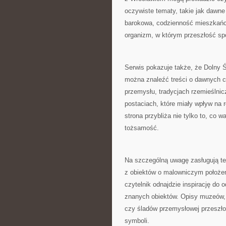
oczywiste tematy, takie jak dawne
barokowa, codzienność mieszkańcó
organizm, w którym przeszłość sp
Serwis pokazuje także, że Dolny Śl
można znaleźć treści o dawnych c
przemysłu, tradycjach rzemieślnic
postaciach, które miały wpływ na
strona przybliża nie tylko to, co w
tożsamość.
Na szczególną uwagę zasługują tek
z obiektów o malowniczym położe
czytelnik odnajdzie inspirację do 
znanych obiektów. Opisy muzeów, 
czy śladów przemysłowej przeszłoś
symboli.