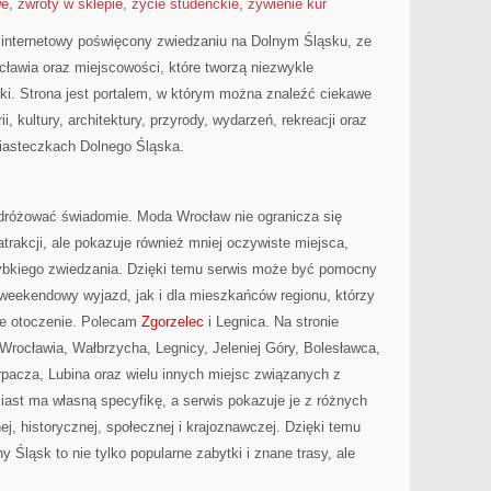
we
,
zwroty w sklepie
,
życie studenckie
,
żywienie kur
internetowy poświęcony zwiedzaniu na Dolnym Śląsku, ze
awia oraz miejscowości, które tworzą niezwykle
ki. Strona jest portalem, w którym można znaleźć ciekawe
i, kultury, architektury, przyrody, wydarzeń, rekreacji oraz
iasteczkach Dolnego Śląska.
podróżować świadomie. Moda Wrocław nie ogranicza się
trakcji, ale pokazuje również mniej oczywiste miejsca,
ybkiego zwiedzania. Dzięki temu serwis może być pomocny
 weekendowy wyjazd, jak i dla mieszkańców regionu, którzy
sze otoczenie. Polecam
Zgorzelec
i Legnica. Na stronie
rocławia, Wałbrzycha, Legnicy, Jeleniej Góry, Bolesławca,
rpacza, Lubina oraz wielu innych miejsc związanych z
ast ma własną specyfikę, a serwis pokazuje je z różnych
nej, historycznej, społecznej i krajoznawczej. Dzięki temu
 Śląsk to nie tylko popularne zabytki i znane trasy, ale