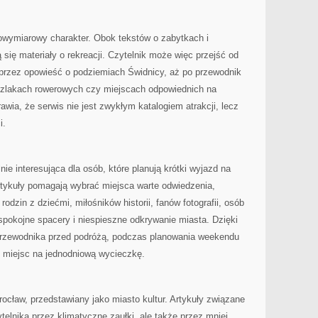
elowymiarowy charakter. Obok tekstów o zabytkach i
 się materiały o rekreacji. Czytelnik może więc przejść od
 przez opowieść o podziemiach Świdnicy, aż po przewodnik
szlakach rowerowych czy miejscach odpowiednich na
wia, że serwis nie jest zwykłym katalogiem atrakcji, lecz
i.
 interesująca dla osób, które planują krótki wyjazd na
 Artykuły pomagają wybrać miejsca warte odwiedzenia,
odzin z dziećmi, miłośników historii, fanów fotografii, osób
spokojne spacery i niespieszne odkrywanie miasta. Dzięki
przewodnika przed podróżą, podczas planowania weekendu
h miejsc na jednodniową wycieczkę.
ław, przedstawiany jako miasto kultur. Artykuły związane
lnika przez klimatyczne zaułki, ale także przez mniej