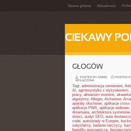
Arch
Strona główna
Aktualności
CIEKAWY PO
GŁOGÓW
POSTED BY ADMIN
POSTED ON 
WYŁĄCZONA
Tagi:
administracja serwerami
,
Ad
AI
,
agroturystyka z wyżywieniem
,
pracy
,
akwarium morskie
,
akwariu
algorytmy
,
Allegro
,
Alzheimer
,
Ama
aparaty słuchowe
,
aplikacje cross-
aplikacje PWA
,
aplikacje webowe
drewniana
,
architektura systemów
dzieci
,
audyt SEO
,
auta dostawcz
code
,
autostrady w Europie
,
backe
satysfakcji
,
badanie tarczycy
,
baz
benefity pracownicze
,
bezpieczeńs