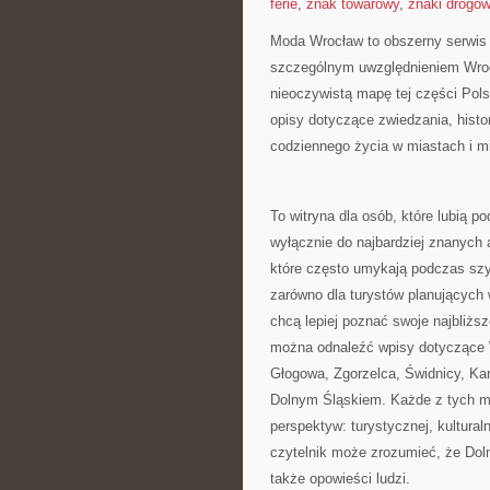
ferie
,
znak towarowy
,
znaki drogo
Moda Wrocław to obszerny serwis 
szczególnym uwzględnieniem Wrocł
nieoczywistą mapę tej części Pols
opisy dotyczące zwiedzania, histori
codziennego życia w miastach i m
To witryna dla osób, które lubią 
wyłącznie do najbardziej znanych a
które często umykają podczas sz
zarówno dla turystów planujących
chcą lepiej poznać swoje najbliż
można odnaleźć wpisy dotyczące W
Głogowa, Zgorzelca, Świdnicy, Ka
Dolnym Śląskiem. Każde z tych mi
perspektyw: turystycznej, kultural
czytelnik może zrozumieć, że Dolny
także opowieści ludzi.