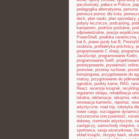
paczkomaty
,
pałace w Polsce
,
pap
pedagogika alternatywna
,
persona 
pierwsza pomoc dla kota
,
pierwsz
deck
,
plan nauki
,
plan sprzedaży
,
pobyty lecznicze
,
podcasting
,
pod
kamperem
,
podróże poślubne
,
pod
odpowiedzialne
,
poezja współczes
PowerShell
,
powłoka ceramiczna
,
kat A
,
prawo jazdy kat B
,
PrestaS
osobista
,
profilaktyka próchnicy
,
p
programowanie C sharp
,
programow
JavaScript
,
programowanie Kotlin
programowanie Swift
,
projektowani
prototypowanie
,
prywatność online
promowe
,
przerwy ruchowe
,
przest
kempingowa
,
przygotowanie do e
matury
,
przygotowanie do półmara
ogrodzie
,
punkty karne
,
RAG
,
ran
React
,
recenzje książek
,
recykling
regulamin sklepu
,
rehabilitacja or
lokalna
,
reklamacje
,
rękojmia
,
rek
renowacja kamienic
,
reportaż
,
res
artystyczne
,
road trip
,
robotyka dla
rower cargo
,
rozciąganie dynamic
rozszerzona rzeczywistość
,
rozwó
dobowy
,
rzemiosło artystyczne
,
sa
zastępczy
,
samochody miejskie
,
s
sportowca
,
sesja wizerunkowa
,
Sh
skład książki
,
skrypty bash
,
skute