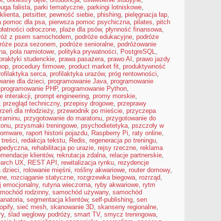
uga falista
,
parki tematyczne
,
parkingi lotniskowe
,
klienta
,
petsitter
,
pewność siebie
,
phishing
,
pielęgnacja łap
,
a pomoc dla psa
,
pierwsza pomoc psychiczna
,
pilates
,
pitch
płatności odroczone
,
plaże dla psów
,
płynność finansowa
,
róż z psem samochodem
,
podróże edukacyjne
,
podróże
róże poza sezonem
,
podróże senioralne
,
podróżowanie
na
,
pola namiotowe
,
polityka prywatności
,
PostgreSQL
,
praktyki studenckie
,
prawa pasażera
,
prawo AI
,
prawo jazdy
hop
,
procedury firmowe
,
product market fit
,
produktywność
rofilaktyka serca
,
profilaktyka urazów
,
próg rentowności
,
anie dla dzieci
,
programowanie Java
,
programowanie
,
programowanie PHP
,
programowanie Python
,
e interakcji
,
prompt engineering
,
promy morskie
,
,
przegląd techniczny
,
przepisy drogowe
,
przeprawy
rzeń dla młodzieży
,
przewodnik po mieście
,
przyczepa
gzaminu
,
przygotowanie do maratonu
,
przygotowanie do
tonu
,
przysmaki treningowe
,
psychodietetyka
,
pszczoły w
somware
,
raport historii pojazdu
,
Raspberry Pi
,
raty online
,
 treści
,
redakcja tekstu
,
Redis
,
regeneracja po treningu
,
topedyczna
,
rehabilitacja po urazie
,
rejsy rzeczne
,
reklama
omendacje klientów
,
rekrutacja zdalna
,
relacje partnerskie
,
earch UX
,
REST API
,
rewitalizacja rynku
,
rezydencje
 dzieci
,
rolowanie mięśni
,
rośliny akwariowe
,
router domowy
,
zne
,
rozciąganie statyczne
,
rozgrzewka biegowa
,
rozrząd
,
j emocjonalny
,
rutyna wieczorna
,
ryby akwariowe
,
rytm
mochód rodzinny
,
samochód używany
,
samochód
anatoria
,
segmentacja klientów
,
self-publishing
,
sen
opify
,
sieć mesh
,
skanowanie 3D
,
skanseny regionalne
,
ry
,
ślad węglowy podróży
,
smart TV
,
smycz treningowa
,