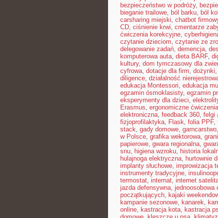
bezpieczeństwo w podróży
,
bezpi
bieganie trailowe
,
ból barku
,
ból ko
carsharing miejski
,
chatbot firmow
CD
,
ciśnienie krwi
,
cmentarze zab
ćwiczenia korekcyjne
,
cyberhigien
czytanie dzieciom
,
czytanie ze z
delegowanie zadań
,
demencja
,
de
komputerowa auta
,
dieta BARF
,
di
kultury
,
dom tymczasowy dla zwie
cyfrowa
,
dotacje dla firm
,
dożynki
diligence
,
działalność nierejestrow
edukacja Montessori
,
edukacja mu
egzamin ósmoklasisty
,
egzamin p
eksperymenty dla dzieci
,
elektrolit
Erasmus
,
ergonomiczne ćwiczeni
elektroniczna
,
feedback 360
,
felgi
fizjoprofilaktyka
,
Flask
,
folia PPF
,
stack
,
gady domowe
,
garncarstwo
w Polsce
,
grafika wektorowa
,
gran
papierowe
,
gwara regionalna
,
gwar
snu
,
higiena wzroku
,
historia lokal
hulajnoga elektryczna
,
hurtownie 
implanty słuchowe
,
improwizacja t
instrumenty tradycyjne
,
insulinoop
termostat
,
internat
,
internet satelit
jazda defensywna
,
jednoosobowa d
początkujących
,
kajaki weekendo
kampanie sezonowe
,
kanarek
,
kar
online
,
kastracja kota
,
kastracja p
domowe
,
kleszcze u psa
,
klimaty