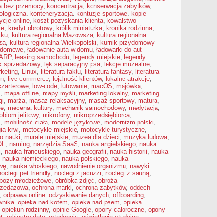
a bez przemocy
,
koncentracja
,
konserwacja zabytków
,
ologiczna
,
konteneryzacja
,
kontuzje sportowe
,
kopie
ycje online
,
koszt pozyskania klienta
,
kowalstwo
ie
,
kredyt obrotowy
,
królik miniaturka
,
kronika rodzinna
,
cku
,
kultura regionalna Mazowsza
,
kultura regionalna
za
,
kultura regionalna Wielkopolski
,
kurnik przydomowy
,
zydomowe
,
ładowanie auta w domu
,
ładowarki do aut
ARP
,
leasing samochodu
,
legendy miejskie
,
legendy
ek sprzedażowy
,
lęk separacyjny psa
,
lekcje muzealne
,
rketing
,
Linux
,
literatura faktu
,
literatura fantasy
,
literatura
on
,
live commerce
,
lojalność klientów
,
lokalne atrakcje
,
 czarterowe
,
low-code
,
lutowanie
,
macOS
,
majówka
,
a
,
mapa offline
,
mapy myśli
,
marketing lokalny
,
marketing
gi
,
marża
,
masaż relaksacyjny
,
masaż sportowy
,
matura
,
we
,
mecenat kultury
,
mechanik samochodowy
,
medytacja
,
obiom jelitowy
,
mikrofony
,
mikroprzedsiębiorca
,
a
,
mobilność ciała
,
modele językowe
,
modernizm polski
,
ia krwi
,
motocykle miejskie
,
motocykle turystyczne
,
o nauki
,
murale miejskie
,
muzea dla dzieci
,
muzyka ludowa
,
QL
,
naming
,
narzędzia SaaS
,
nauka angielskiego
,
nauka
i
,
nauka francuskiego
,
nauka geografii
,
nauka historii
,
nauka
,
nauka niemieckiego
,
nauka polskiego
,
nauka
wę
,
nauka włoskiego
,
nawodnienie organizmu
,
nawyki
noclegi pet friendly
,
noclegi z jacuzzi
,
noclegi z sauną
,
bozy młodzieżowe
,
obróbka zdjęć
,
obroża
rzedażowa
,
ochrona marki
,
ochrona zabytków
,
oddech
,
odprawa online
,
odzyskiwanie danych
,
offboarding
,
wnika
,
opieka nad kotem
,
opieka nad psem
,
opieka
,
opiekun rodzinny
,
opinie Google
,
opony całoroczne
,
opony
ot
,
orkiestry dęte
,
ortodoncja
,
oświetlenie studyjne
,