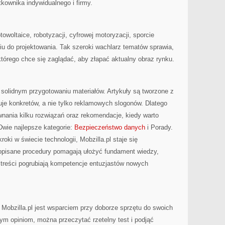
tkownika indywidualnego i firmy.
towoltaice, robotyzacji, cyfrowej motoryzacji, sporcie
u do projektowania. Tak szeroki wachlarz tematów sprawia,
którego chce się zaglądać, aby złapać aktualny obraz rynku.
 solidnym przygotowaniu materiałów. Artykuły są tworzone z
je konkretów, a nie tylko reklamowych slogonów. Dlatego
wnania kilku rozwiązań oraz rekomendacje, kiedy warto
wie najlepsze kategorie:
Bezpieczeństwo danych
i Porady.
roki w świecie technologii, Mobzilla.pl staje się
opisane procedury pomagają ułożyć fundament wiedzy,
treści pogrubiają kompetencje entuzjastów nowych
 Mobzilla.pl jest wsparciem przy doborze sprzętu do swoich
ym opiniom, można przeczytać rzetelny test i podjąć