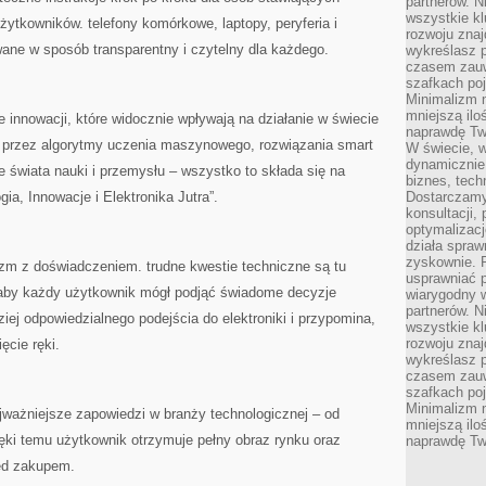
partnerów. 
wszystkie kl
żytkowników. telefony komórkowe, laptopy, peryferia i
rozwoju zna
owane w sposób transparentny i czytelny dla każdego.
wykreślasz p
czasem zauw
szafkach poj
Minimalizm n
mniejszą ilo
e innowacji, które widocznie wpływają na działanie w świecie
naprawdę Tw
ech, przez algorytmy uczenia maszynowego, rozwiązania smart
W świecie, 
dynamicznie,
e świata nauki i przemysłu – wszystko to składa się na
biznes, tech
a, Innowacje i Elektronika Jutra”.
Dostarczamy
konsultacji,
optymalizację
działa spraw
zyskownie. 
azm z doświadczeniem. trudne kwestie techniczne są tu
usprawniać p
 aby każdy użytkownik mógł podjąć świadome decyzje
wiarygodny w
partnerów. 
ziej odpowiedzialnego podejścia do elektroniki i przypomina,
wszystkie kl
rozwoju zna
ięcie ręki.
wykreślasz p
czasem zauw
szafkach poj
Minimalizm n
jważniejsze zapowiedzi w branży technologicznej – od
mniejszą ilo
ięki temu użytkownik otrzymuje pełny obraz rynku oraz
naprawdę Tw
ed zakupem.