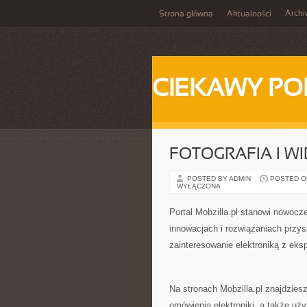
Arch
Strona główna
Aktualności
CIEKAWY PO
FOTOGRAFIA I W
POSTED BY ADMIN
POSTED ON 
WYŁĄCZONA
Portal Mobzilla.pl stanowi nowocz
innowacjach i rozwiązaniach przysz
zainteresowanie elektroniką z ek
Na stronach Mobzilla.pl znajdzies
omówienia elektroniki, a także uży