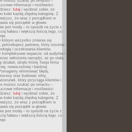
Nie musisz szukać po omacku –
uczowe informacje i możliwości
jdziesz:
tutaj
i wyobraź sobie, że
o kolei każdą zbędną kategorię. Z
ażysz, że wraz z porządkiem w
awia się porządek w głowie.
ie jest modą – to sposób na życie z
ścią hałasu i większą ilością tego, co
oje.
w którym wszystko zmienia się
 potrzebujesz partnera, który rozumie
nologię i oczekiwania klientów.
 kompleksowe wsparcie: od audytów i
 przez wdrożenia narzędzi, aż po stałą
 działań, dzięki której Twoja firma
niej, nowocześniej i bardziej
Pomagamy eliminować błędy,
rocesy oraz budować silny,
izerunek, który przyciąga klientów i
Nie musisz szukać po omacku –
uczowe informacje i możliwości
jdziesz:
tutaj
i wyobraź sobie, że
o kolei każdą zbędną kategorię. Z
ażysz, że wraz z porządkiem w
awia się porządek w głowie.
ie jest modą – to sposób na życie z
ścią hałasu i większą ilością tego, co
oje.