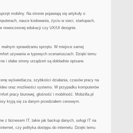
przęt mobilny. Na stronie pojawiają się artykuły o
omputerach, nauce kodowania, życiu w sieci, startupach,
kże nowoczesnej edukacji czy UX/UI designie.
 z realnym sprawdzaniu sprzętu. W miejsce samej
komfort używania w typowych scenariuszach. Dzięki temu
e i słabe strony urządzeń są dokładnie opisane.
cenę wyświetlacza, szybkości działania, czasów pracy na
wideo oraz możliwości systemu. W przypadku komputerów
ort pracy biurowej, głośność i mobilność. Mobzilla.pl
isy kryją się za danym przedziałem cenowym.
ne z biznesem IT, takie jak backup danych, usługi IT na
nternet, czy polityka dostępu do internetu. Dzięki temu