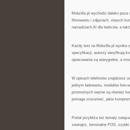
Mobzilla.pl wychodzi daleko poza s
filmowaniu i zdjęciach, starych k
narzędziach AI dla twórców, a ta
Każdy test na Mobzilla.pl wynika
specyfikacji, autorzy weryfikują 
opracowania są wiarygodne, a mocn
W opisach telefonów znajdziesz o
jednym ładowaniu, modułów foto-
przenośnych ważne są również komf
pomaga zrozumieć, jakie komprom
Portal przybliża też tematy związa
zewnątrz, terminalne POS, szybki i