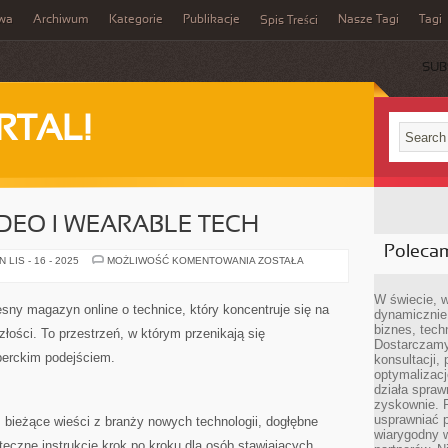
iwa
Archiwum
Kategorie
Publikacje
Nasze Tagi
Tagi
Spis Treści
SUB
RTAL!
IDEO I WEARABLE TECH
Poleca
FOTOGRAFIA
LIS - 16 - 2025
MOŻLIWOŚĆ KOMENTOWANIA
ZOSTAŁA
I
WIDEO
I
W świecie, 
WEARABLE
esny magazyn online o technice, który koncentruje się na
dynamicznie,
TECH
biznes, tech
łości. To przestrzeń, w którym przenikają się
Dostarczamy
sperckim podejściem.
konsultacji,
optymalizację
działa spraw
zyskownie. 
usprawniać p
z bieżące wieści z branży nowych technologii, dogłębne
wiarygodny w
teczne instrukcje krok po kroku dla osób stawiających