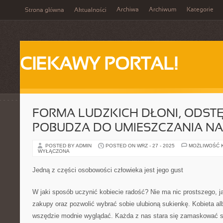
Archiwa
Archiwum
Kategorie
Strona główna
Aktualności
CIEKAWY PORTAL!
FORMA LUDZKICH DŁONI, ODST
POBUDZA DO UMIESZCZANIA NA
POSTED BY ADMIN
POSTED ON WRZ - 27 - 2025
MOŻLIWOŚĆ 
WYŁĄCZONA
Jedną z części osobowości człowieka jest jego gust
W jaki sposób uczynić kobiecie radość? Nie ma nic prostszego, ja
zakupy oraz pozwolić wybrać sobie ulubioną sukienkę. Kobieta al
wszędzie modnie wyglądać. Każda z nas stara się zamaskować s