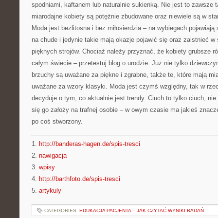
spodniami, kaftanem lub naturalnie sukienką. Nie jest to zawsze 
miarodajne kobiety są potężnie zbudowane oraz niewiele są w stan
Moda jest bezlitosna i bez miłosierdzia – na wybiegach pojawiają 
na chude i jedynie takie mają okazje pojawić się oraz zaistnieć w 
pięknych strojów. Chociaż należy przyznać, że kobiety grubsze r
całym świecie – przetestuj blog o urodzie. Już nie tylko dziewczyn
brzuchy są uważane za piękne i zgrabne, także te, które mają mi
uważane za wzory klasyki. Moda jest czymś względny, tak w rze
decyduje o tym, co aktualnie jest trendy. Ciuch to tylko ciuch, ni
się go założy na trafnej osobie – w owym czasie ma jakieś znacze
po coś stworzony.
1.
http://banderas-hagen.de/spis-tresci
2.
nawigacja
3.
wpisy
4.
http://barthfoto.de/spis-tresci
5.
artykuly
CATEGORIES:
EDUKACJA PACJENTA – JAK CZYTAĆ WYNIKI BADAŃ