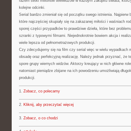
razem setki milionów telewidzów w każdym zakątku świata, którz
kolejne odcinki.
Serial bardzo zmieniał się od początku swego istnienia. Najpierw 
które najczęściej skupiały się na zakazanej miłości i waśniach rod
sporej części przypadków to prawdziwe dzieła, które bez problem
szranki z typowymi filmami. Niejednokrotnie bowiem akcja i realiza
wiele lepsza od pełnometrażowych produkcji.
Czy zdecydujemy się na film czy serial więc w wielu wypadkach 
obsadę oraz perfekcyjną realizację. Należy jednak przyznać, że te
spore grupy wiernych widzów. Aktorzy kreujący w nich główne role
natomiast pieniądze zbijane na ich powodzeniu umożliwiają długol
produkcji.
1.
Zobacz, co polecamy
2.
Kliknij, aby przeczytać więcej
3.
Zobacz, o co chodzi