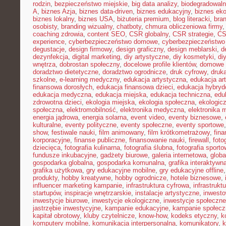
rodzin
,
bezpieczeństwo miejskie
,
big data analizy
,
biodegradowaln
A
,
biznes Azja
,
biznes data-driven
,
biznes edukacyjny
,
biznes eko
biznes lokalny
,
biznes USA
,
biżuteria premium
,
blog literacki
,
bra
osobisty
,
branding wizualny
,
chatboty
,
chmura obliczeniowa firmy
coaching zdrowia
,
content SEO
,
CSR globalny
,
CSR strategie
,
CS
experience
,
cyberbezpieczeństwo domowe
,
cyberbezpieczeństwo
degustacje
,
design firmowy
,
design graficzny
,
design meblarski
,
d
dezynfekcja
,
digital marketing
,
diy artystyczne
,
diy kosmetyki
,
di
wnętrza
,
dobrostan społeczny
,
docelowe profile klientów
,
domowe 
doradztwo dietetyczne
,
doradztwo ogrodnicze
,
druk cyfrowy
,
druka
szkolne
,
e-learning medyczny
,
edukacja artystyczna
,
edukacja ar
finansowa dorosłych
,
edukacja finansowa dzieci
,
edukacja hybry
edukacja medyczna
,
edukacja miejska
,
edukacja techniczna
,
edu
zdrowotna dzieci
,
ekologia miejska
,
ekologia społeczna
,
ekologic
społeczna
,
elektromobilność
,
elektronika medyczna
,
elektronika 
energia jądrowa
,
energia solarna
,
event video
,
eventy biznesowe
,
kulturalne
,
eventy polityczne
,
eventy społeczne
,
eventy sportowe
show
,
festiwale nauki
,
film animowany
,
film krótkometrażowy
,
fin
korporacyjne
,
finanse publiczne
,
finansowanie nauki
,
firewall
,
foto
dziecięca
,
fotografia kulinarna
,
fotografia ślubna
,
fotografia sport
fundusze inkubacyjne
,
gadżety biurowe
,
galeria internetowa
,
globa
gospodarka globalna
,
gospodarka komunalna
,
grafika interaktywn
grafika użytkowa
,
gry edukacyjne mobilne
,
gry edukacyjne offline
produkty
,
hobby kreatywne
,
hobby ogrodnicze
,
hotele biznesowe
,
influencer marketing kampanie
,
infrastruktura cyfrowa
,
infrastrukt
startupów
,
inspiracje wnętrzarskie
,
instalacje artystyczne
,
inwesto
inwestycje biurowe
,
inwestycje ekologiczne
,
inwestycje społeczne
jastrzębie inwestycyjne
,
kampanie edukacyjne
,
kampanie społecz
kapitał obrotowy
,
kluby czytelnicze
,
know-how
,
kodeks etyczny
,
k
komputery mobilne
,
komunikacja interpersonalna
,
komunikatory
,
k