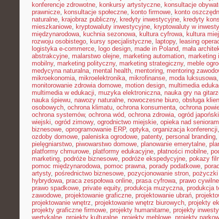
konferencje zdrowotne
,
konkursy artystyczne
,
konsultacje obywat
prawnicze
,
konsultacje społeczne
,
konto firmowe
,
konto oszczęd
naturalne
,
krajobraz publiczny
,
kredyty inwestycyjne
,
kredyty kon
mieszkaniowe
,
kryptowaluty inwestycyjne
,
kryptowaluty w inwest
międzynarodowa
,
kuchnia sezonowa
,
kultura cyfrowa
,
kultura mie
rozwoju osobistego
,
kursy specjalistyczne
,
laptopy
,
leasing opera
logistyka e-commerce
,
logo design
,
made in Poland
,
mała archite
abstrakcyjne
,
malarstwo olejne
,
marketing automation
,
marketing 
mobilny
,
marketing polityczny
,
marketing strategiczny
,
meble ogr
medycyna naturalna
,
mental health
,
mentoring
,
mentoring zawodo
mikroekonomia
,
mikroelektronika
,
mikrofinanse
,
moda luksusowa
monitorowanie zdrowia domowe
,
motion design
,
multimedia eduka
multimedia w edukacji
,
muzyka elektroniczna
,
nauka gry na gitar
nauka śpiewu
,
nawozy naturalne
,
nowoczesne biuro
,
obsługa klien
osobowych
,
ochrona klimatu
,
ochrona konsumenta
,
ochrona powie
ochrona systemów
,
ochrona wód
,
ochrona zdrowia
,
ogród japoński
wiejski
,
ogród zimowy
,
ogrodnictwo miejskie
,
opieka nad senioram
biznesowe
,
oprogramowanie ERP
,
optyka
,
organizacja konferencji
ozdoby domowe
,
paleniska ogrodowe
,
patenty
,
personal branding
pielęgniarstwo
,
piwowarstwo domowe
,
planowanie emerytalne
,
pla
platformy chmurowe
,
platformy edukacyjne
,
płatności mobilne
,
po
marketing
,
podróże biznesowe
,
podróże ekspedycyjne
,
pokazy fi
pomoc międzynarodowa
,
pomoc prawna
,
porady podatkowe
,
pora
artysty
,
pośrednictwo biznesowe
,
pozycjonowanie stron
,
pożyczki
hybrydowa
,
praca zespołowa online
,
prasa cyfrowa
,
prawo cywiln
prawo spadkowe
,
private equity
,
produkcja muzyczna
,
produkcja t
zawodowe
,
projektowanie graficzne
,
projektowanie ubrań
,
projekto
projektowanie wnętrz
,
projektowanie wnętrz biurowych
,
projekty e
projekty graficzne firmowe
,
projekty humanitarne
,
projekty inwest
wertykalne
,
projekty kulturalne
,
projekty meblowe
,
projekty parko