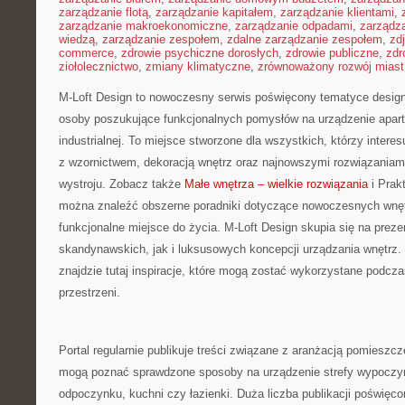
zarządzanie flotą
,
zarządzanie kapitałem
,
zarządzanie klientami
,
zarządzanie makroekonomiczne
,
zarządzanie odpadami
,
zarządz
wiedzą
,
zarządzanie zespołem
,
zdalne zarządzanie zespołem
,
zd
commerce
,
zdrowie psychiczne dorosłych
,
zdrowie publiczne
,
zdr
ziołolecznictwo
,
zmiany klimatyczne
,
zrównoważony rozwój miast
M-Loft Design to nowoczesny serwis poświęcony tematyce designu
osoby poszukujące funkcjonalnych pomysłów na urządzenie apart
industrialnej. To miejsce stworzone dla wszystkich, którzy inter
z wzornictwem, dekoracją wnętrz oraz najnowszymi rozwiązaniam
wystroju. Zobacz także
Małe wnętrza – wielkie rozwiązania
i Prak
można znaleźć obszerne poradniki dotyczące nowoczesnych wnęt
funkcjonalne miejsce do życia. M-Loft Design skupia się na prez
skandynawskich, jak i luksusowych koncepcji urządzania wnętrz
znajdzie tutaj inspiracje, które mogą zostać wykorzystane podcz
przestrzeni.
Portal regularnie publikuje treści związane z aranżacją pomieszcz
mogą poznać sprawdzone sposoby na urządzenie strefy wypoczy
odpoczynku, kuchni czy łazienki. Duża liczba publikacji poświęco