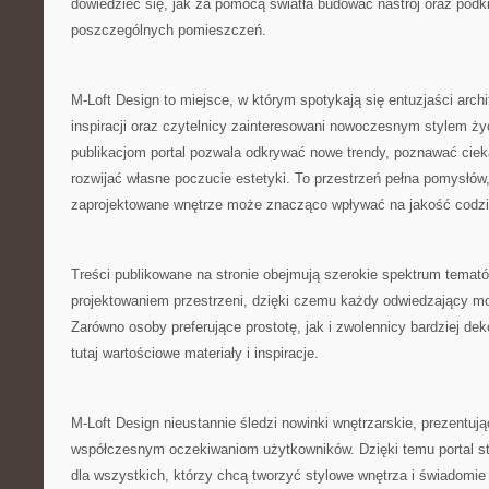
dowiedzieć się, jak za pomocą światła budować nastrój oraz podk
poszczególnych pomieszczeń.
M-Loft Design to miejsce, w którym spotykają się entuzjaści arch
inspiracji oraz czytelnicy zainteresowani nowoczesnym stylem ży
publikacjom portal pozwala odkrywać nowe trendy, poznawać ciek
rozwijać własne poczucie estetyki. To przestrzeń pełna pomysłów,
zaprojektowane wnętrze może znacząco wpływać na jakość codzi
Treści publikowane na stronie obejmują szerokie spektrum temat
projektowaniem przestrzeni, dzięki czemu każdy odwiedzający mo
Zarówno osoby preferujące prostotę, jak i zwolennicy bardziej de
tutaj wartościowe materiały i inspiracje.
M-Loft Design nieustannie śledzi nowinki wnętrzarskie, prezentuj
współczesnym oczekiwaniom użytkowników. Dzięki temu portal st
dla wszystkich, którzy chcą tworzyć stylowe wnętrza i świadomie