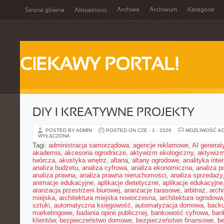
Archiwa
Archiwum
Kategorie
Strona główna
Aktualności
CIEKAWY PORTAL!
DIY I KREATYWNE PROJEKTY
POSTED BY ADMIN
POSTED ON CZE - 1 - 2026
MOŻLIWOŚĆ K
WYŁĄCZONA
Tagi:
administracja samorządowa
,
agencje reklamowe
,
AI genera
akademia
,
akcesoria ogrodnicze
,
aktywizm ekologiczny
,
aktywizm
twórcza
,
akustyka wnętrz
,
altana
,
altany ogrodowe
,
analityka inte
analiza budżetu
,
analiza cyfrowa
,
analiza ekonomiczna
,
analiza p
analiza prawna
,
analiza prawna nieruchomości
,
analiza sprzedaży
animacje edukacyjne
,
aplikacje dietetyczne
,
aplikacje edukacyjne
aranżacja przestrzeni biurowej
,
aranżacje tarasowe
,
arbitraż
,
archi
miejska
,
architektura miejska nowoczesna
,
architektura ogrodowa
sztuki
,
automatyczna księgowość
,
automatyzacja domowa
,
back
marketingowe
,
badania opinii publicznej
,
bankowość cyfrowa
,
ban
klientów
,
bezpieczeństwo domowe
,
bezpieczeństwo finansowe
,
be