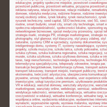
edukacyjne
,
projekty społeczne miejskie
,
przestrzeń coworkingow
przestrzeń publiczna
,
przestrzeń wirtualna
,
przyjazna przestrzeń 
reklama natywna
,
relacje biznesowe
,
relacje medialne
,
remarketin
domowe
,
robotyka medyczna
,
rodzinne finanse
,
rodzinne inwestyc
rozwój osobisty online
,
rynek lokalny
,
rynek nieruchomości
,
rynek
rysunek techniczny
,
seed capital
,
SEO techniczne
,
sieć 5G
,
siec
routine
,
smart budynki
,
smart city
,
smart city technologie
,
smart e
społeczna odpowiedzialność
,
społeczności lokalne
,
sponsoring w
networkingowe biznesowe
,
sprzęt medyczny przenośny
,
sprzęt te
strategia marki
,
strategia PR
,
strategie marketingowe
,
strategie r
photography
,
styl glamour
,
styl klasyczny
,
styl pracy zdalnej
,
styl
naturalne
,
systemy CRM w sprzedaży
,
systemy dokumentów
,
sys
inteligentnego domu
,
systemy IT
,
systemy nawadniające
,
systemy
projekty
,
szkoła muzyczna
,
szkoła tańca
,
szkoły policealne
,
sztuc
sztuka cyfrowa
,
sztuka kulinarna regionalna
,
sztuka negocjacji
,
sz
murale
,
sztuka użytkowa
,
sztuka użytkowa domowa
,
sztuka w int
taras
,
targi nieruchomości
,
technologia medyczna
,
technologie A
telemedycyna specjalistyczna
,
teleporady zdrowotne
,
terapia par
,
transakcje bezgotówkowe
,
transformacja cyfrowa
,
transport auto
transport luksusowy
,
transport miejski
,
transport publiczny
,
trend 
ekstremalna
,
twórczość artystyczna
,
ubezpieczenia komunikacyj
prywatne
,
umowy handlowe
,
uroda naturalna
,
user experience onli
inwestycyjne
,
usługi turystyczne premium
,
użytkowanie produktó
VR w edukacji
,
warsztat domowy
,
warsztaty artystyczne
,
warsztat
marketingowe
,
warsztaty online
,
webdesign
,
wernisaż
,
wideofilmo
windykacja należności
,
winiarstwo
,
wirtualizacja
,
wirtualna rzeczy
rzeczywistość w edukacji
,
wirtualne konferencje
,
wirtualne targi
,
w
współpraca online
,
wydarzenia edukacyjne
,
wydawnictwo internet
wynalazki
,
wyposażenie ogrodu
,
wystawa malarska
,
wystawy inte
zarządzanie biurem
,
zarządzanie domowym budżetem
,
zarządzan