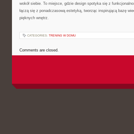
wokół siebie. To miejsce, gdzie design spotyka się z funkcjonal
łączą się z ponadczasową estetyką, tworząc inspirującą bazę wi
pięknych wnętrz.
CATEGORIES:
TRENING W DOMU
Comments are closed.