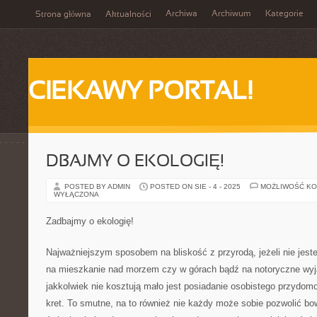
Archiwa
Archiwum
Kategorie
Strona główna
Aktualności
CIEKAWY PORTAL!
DBAJMY O EKOLOGIĘ!
POSTED BY ADMIN
POSTED ON SIE - 4 - 2025
MOŻLIWOŚĆ K
WYŁĄCZONA
Zadbajmy o ekologię!
Najważniejszym sposobem na bliskość z przyrodą, jeżeli nie jest
na mieszkanie nad morzem czy w górach bądź na notoryczne wyj
jakkolwiek nie kosztują mało jest posiadanie osobistego przydo
kret. To smutne, na to również nie każdy może sobie pozwolić bo