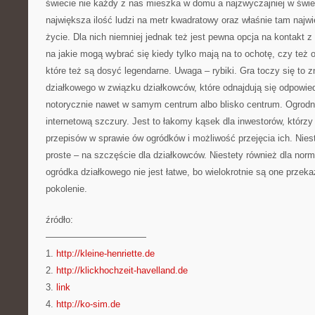
świecie nie każdy z nas mieszka w domu a najzwyczajniej w świe
największa ilość ludzi na metr kwadratowy oraz właśnie tam najwi
życie. Dla nich niemniej jednak też jest pewna opcja na kontakt 
na jakie mogą wybrać się kiedy tylko mają na to ochotę, czy też
które też są dosyć legendarne. Uwaga – rybiki. Gra toczy się to 
działkowego w związku działkowców, które odnajdują się odpowie
notorycznie nawet w samym centrum albo blisko centrum. Ogrod
internetową szczury. Jest to łakomy kąsek dla inwestorów, którzy
przepisów w sprawie ów ogródków i możliwość przejęcia ich. Nieste
proste – na szczęście dla działkowców. Niestety również dla nor
ogródka działkowego nie jest łatwe, bo wielokrotnie są one przek
pokolenie.
źródło:
———————————
1.
http://kleine-henriette.de
2.
http://klickhochzeit-havelland.de
3.
link
4.
http://ko-sim.de