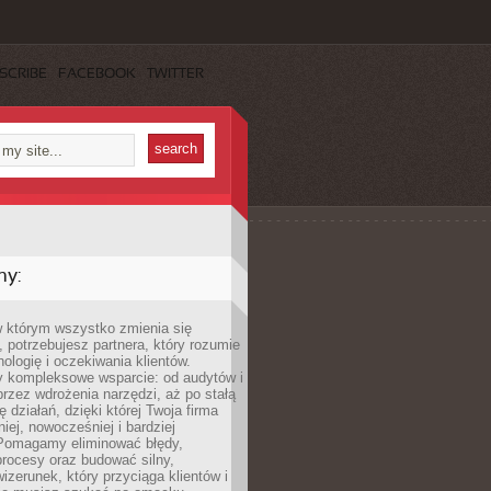
SCRIBE
FACEBOOK
TWITTER
my:
w którym wszystko zmienia się
 potrzebujesz partnera, który rozumie
nologię i oczekiwania klientów.
 kompleksowe wsparcie: od audytów i
 przez wdrożenia narzędzi, aż po stałą
 działań, dzięki której Twoja firma
niej, nowocześniej i bardziej
Pomagamy eliminować błędy,
rocesy oraz budować silny,
izerunek, który przyciąga klientów i