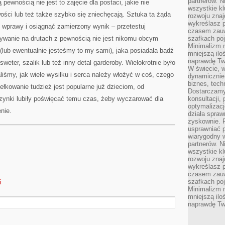
partnerów. 
pewnością nie jest to zajęcie dla postaci, jakie nie
wszystkie kl
wości lub też także szybko się zniechęcają. Sztuka ta żąda
rozwoju zna
wykreślasz p
 wprawy i osiągnąć zamierzony wynik – przetestuj
czasem zauw
zywanie na drutach z pewnością nie jest nikomu obcym
szafkach poj
Minimalizm n
lub ewentualnie jesteśmy to my sami), jaka posiadała bądź
mniejszą ilo
naprawdę Tw
weter, szalik lub też inny detal garderoby. Wielokrotnie było
W świecie, 
liśmy, jak wiele wysiłku i serca należy włożyć w coś, czego
dynamicznie,
biznes, tech
ełkowanie tudzież jest popularne już dzieciom, od
Dostarczamy
zynki lubiły poświęcać temu czas, żeby wyczarować dla
konsultacji,
optymalizację
enie.
działa spraw
zyskownie. 
usprawniać p
wiarygodny w
partnerów. 
wszystkie kl
rozwoju zna
wykreślasz p
czasem zauw
szafkach poj
i
Minimalizm n
mniejszą ilo
naprawdę Tw