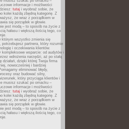
Nie musisz szukać po omacku –
uczowe informacje i możliwości
jdziesz:
tutaj
i wyobraź sobie, że
o kolei każdą zbędną kategorię. Z
ażysz, że wraz z porządkiem w
awia się porządek w głowie.
ie jest modą – to sposób na życie z
ścią hałasu i większą ilością tego, co
oje.
w którym wszystko zmienia się
 potrzebujesz partnera, który rozumie
nologię i oczekiwania klientów.
 kompleksowe wsparcie: od audytów i
 przez wdrożenia narzędzi, aż po stałą
 działań, dzięki której Twoja firma
niej, nowocześniej i bardziej
Pomagamy eliminować błędy,
rocesy oraz budować silny,
izerunek, który przyciąga klientów i
Nie musisz szukać po omacku –
uczowe informacje i możliwości
jdziesz:
tutaj
i wyobraź sobie, że
o kolei każdą zbędną kategorię. Z
ażysz, że wraz z porządkiem w
awia się porządek w głowie.
ie jest modą – to sposób na życie z
ścią hałasu i większą ilością tego, co
oje.