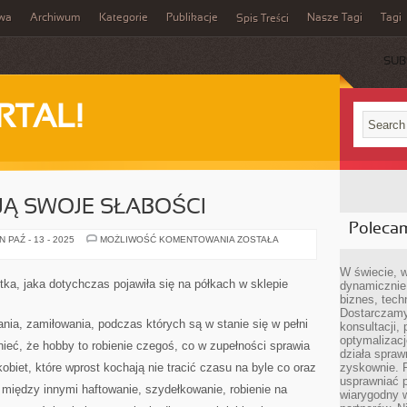
iwa
Archiwum
Kategorie
Publikacje
Nasze Tagi
Tagi
Spis Treści
SUB
RTAL!
Ą SWOJE SŁABOŚCI
Poleca
DAMY
 PAŹ - 13 - 2025
MOŻLIWOŚĆ KOMENTOWANIA
ZOSTAŁA
TAKŻE
MAJĄ
SWOJE
W świecie, 
SŁABOŚCI
tka, jaka dotychczas pojawiła się na półkach w sklepie
dynamicznie,
biznes, tech
Dostarczamy
ia, zamiłowania, podczas których są w stanie się w pełni
konsultacji,
optymalizację
eć, że hobby to robienie czegoś, co w zupełności sprawia
działa spraw
kobiet, które wprost kochają nie tracić czasu na byle co oraz
zyskownie. 
usprawniać p
o między innymi haftowanie, szydełkowanie, robienie na
wiarygodny w