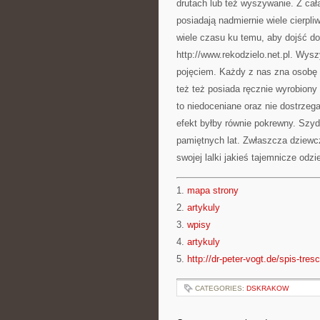
drutach lub też wyszywanie. Z całą 
posiadają nadmiernie wiele cierpli
wiele czasu ku temu, aby dojść do
http://www.rekodzielo.net.pl. Wys
pojęciem. Każdy z nas zna osobę (
też też posiada ręcznie wyrobiony s
to niedoceniane oraz nie dostrzega
efekt byłby równie pokrewny. Szyd
pamiętnych lat. Zwłaszcza dziewc
swojej lalki jakieś tajemnicze odzi
1.
mapa strony
2.
artykuly
3.
wpisy
4.
artykuly
5.
http://dr-peter-vogt.de/spis-tresc
CATEGORIES:
DSKRAKOW