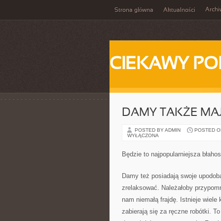
Arch
Strona główna
Aktualności
CIEKAWY PO
DAMY TAKŻE MAJ
POSTED BY ADMIN
POSTED ON
WYŁĄCZONA
Będzie to najpopularniejsza błahos
Damy też posiadają swoje upodoban
zrelaksować. Należałoby przypomni
nam niemałą frajdę. Istnieje wiele 
zabierają się za ręczne robótki. T