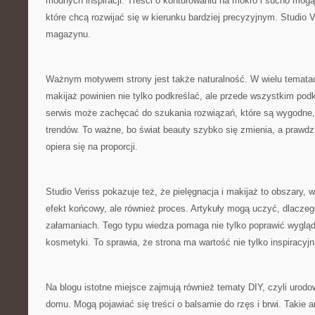
modnych inspiracji. Treści o konturowaniu na mokro i sucho mogą
które chcą rozwijać się w kierunku bardziej precyzyjnym. Studio V
magazynu.
Ważnym motywem strony jest także naturalność. W wielu tematac
makijaż powinien nie tylko podkreślać, ale przede wszystkim podk
serwis może zachęcać do szukania rozwiązań, które są wygodne,
trendów. To ważne, bo świat beauty szybko się zmienia, a prawdz
opiera się na proporcji.
Studio Veriss pokazuje też, że pielęgnacja i makijaż to obszary, w
efekt końcowy, ale również proces. Artykuły mogą uczyć, dlaczego
załamaniach. Tego typu wiedza pomaga nie tylko poprawić wygląd,
kosmetyki. To sprawia, że strona ma wartość nie tylko inspiracyj
Na blogu istotne miejsce zajmują również tematy DIY, czyli urodo
domu. Mogą pojawiać się treści o balsamie do rzęs i brwi. Takie a