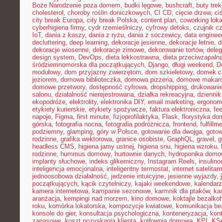
Boże Narodzenie poza domem
,
budki lęgowe
,
bushcraft
,
buty tre
cholesterol
,
choroby roślin doniczkowych
,
CI CD
,
cięcie drzew
,
ci
city break Europa
,
city break Polska
,
content plan
,
coworking loka
cyberhigiena firmy
,
cydr rzemieślniczy
,
cyfrowy detoks
,
czujnik c
IoT
,
dania z kaszy
,
dania z ryżu
,
dania z soczewicy
,
data enginee
decluttering
,
deep learning
,
dekoracje jesienne
,
dekoracje letnie
,
d
dekoracje wiosenne
,
dekoracje zimowe
,
dekorowanie tortów
,
dele
design system
,
DevOps
,
dieta lekkostrawna
,
dieta przeciwzapaln
śródziemnomorska dla początkujących
,
Django
,
długi weekend
,
D
modułowy
,
dom przyjazny zwierzętom
,
dom szkieletowy
,
domek c
jeziorem
,
domowa biblioteczka
,
domowa pizzeria
,
domowe makar
domowe przetwory
,
dostępność cyfrowa
,
dropshipping
,
drukowani
salonu
,
działalność nierejestrowana
,
działka rekreacyjna
,
dziennik
ekopodróże
,
elektrolity
,
elektronika DIY
,
email marketing
,
ergonom
etykiety kurierskie
,
etykiety spożywcze
,
faktura elektroniczna
,
fe
napoje
,
Figma
,
first minute
,
fizjoprofilaktyka
,
Flask
,
florystyka d
górska
,
fotografia nocna
,
fotografia podróżnicza
,
frontend
,
fulfillm
podziemny
,
glamping
,
góry w Polsce
,
gotowanie dla dwojga
,
gotow
rodzinne
,
grafika wektorowa
,
granice osobiste
,
GraphQL
,
gravel
,
g
headless CMS
,
higiena jamy ustnej
,
higiena snu
,
higiena wzroku
,
rodzinne
,
hummus domowy
,
hurtownie danych
,
hydroponika dom
implanty słuchowe
,
indeks glikemiczny
,
Instagram Reels
,
insulin
inteligencja emocjonalna
,
inteligentny termostat
,
internet satelitar
jednoosobowa działalność
,
jedzenie intuicyjne
,
jesienne wyjazdy
,
początkujących
,
kącik czytelniczy
,
kajaki weekendowe
,
kalendarz
kamera internetowa
,
kampanie sezonowe
,
karmnik dla ptaków
,
ka
aranżacja
,
kempingi nad morzem
,
kino domowe
,
koktajle bezalko
roku
,
komórka lokatorska
,
kompozycje kwiatowe
,
komunikacja be
konsole do gier
,
konsultacja psychologiczna
,
konteneryzacja
,
kon
zapasowe
,
koszt pozyskania klienta
,
kotłownia domowa
,
KPI
,
KS