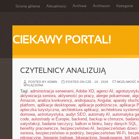
Archiwa
Archiwum
Kategorie
Strona główna
Aktualności
CIEKAWY PORTAL!
CZYTELNICY ANALIZUJĄ
POSTED BY ADMIN
POSTED ON CZE - 19 - 2026
MOŻLIWOŚĆ 
WYŁĄCZONA
Tagi:
administracja serwerami
,
Adobe XD
,
agenci AI
,
agroturysty
aktywizacja seniora
,
aktywność po pracy
,
alergie pokarmowe
,
alg
Amazon
,
analiza konkurencji
,
andropauza
,
Angular
,
aparaty słuch
platform
,
aplikacje desktopowe
,
aplikacje podróżnicze
,
aplikacje
apteczka turystyczna
,
architektura aplikacji
,
architektura system
domowa
,
astroturystyka
,
audyt SEO
,
automaty AI
,
automatyka g
code
,
autostrady w Europie
,
backend
,
backup w chmurze
,
badania
satysfakcji
,
badanie tarczycy
,
balkon w bloku
,
bazy danych SQL
,
benefity pracownicze
,
bezpieczeństwo AI
,
bezpieczeństwo dzieci
seniora
,
bezpieczeństwo w podróży
,
bezpieczeństwo Wi-Fi
,
bezpi
rekreacyjne
,
bieganie trailowe
,
bikepacking
,
biwakowanie
,
ból bar