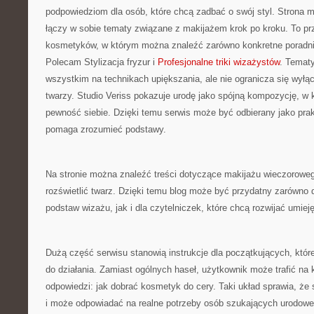
podpowiedziom dla osób, które chcą zadbać o swój styl. Strona m
łączy w sobie tematy związane z makijażem krok po kroku. To pr
kosmetyków, w którym można znaleźć zarówno konkretne poradnik
Polecam Stylizacja fryzur i
Profesjonalne triki wizażystów
. Tematy
wszystkim na technikach upiększania, ale nie ogranicza się wył
twarzy. Studio Veriss pokazuje urodę jako spójną kompozycję, w
pewność siebie. Dzięki temu serwis może być odbierany jako pra
pomaga zrozumieć podstawy.
Na stronie można znaleźć treści dotyczące makijażu wieczoroweg
rozświetlić twarz. Dzięki temu blog może być przydatny zarówno d
podstaw wizażu, jak i dla czytelniczek, które chcą rozwijać umieję
Dużą część serwisu stanowią instrukcje dla początkujących, które
do działania. Zamiast ogólnych haseł, użytkownik może trafić na k
odpowiedzi: jak dobrać kosmetyk do cery. Taki układ sprawia, że 
i może odpowiadać na realne potrzeby osób szukających urodowe