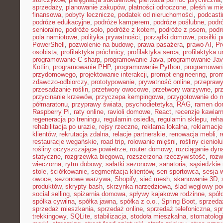
sprzedaży
,
planowanie zakupów
,
płatności odroczone
,
pleśń w mi
finansowa
,
pobyty lecznicze
,
podatek od nieruchomości
,
podcasti
podróże edukacyjne
,
podróże kamperem
,
podróże poślubne
,
podr
senioralne
,
podróże solo
,
podróże z kotem
,
podróże z psem
,
podr
pola namiotowe
,
polityka prywatności
,
porządki domowe
,
posiłki p
PowerShell
,
pozwolenie na budowę
,
prawa pasażera
,
prawo AI
,
Pr
osobista
,
profilaktyka próchnicy
,
profilaktyka serca
,
profilaktyka 
programowanie C sharp
,
programowanie Java
,
programowanie Jav
Kotlin
,
programowanie PHP
,
programowanie Python
,
programowani
przydomowego
,
projektowanie interakcji
,
prompt engineering
,
prom
zdawczo-odbiorczy
,
prototypowanie
,
prywatność online
,
przepraw
przesadzanie roślin
,
przetwory owocowe
,
przetwory warzywne
,
pr
przycinanie krzewów
,
przyczepa kempingowa
,
przygotowanie do 
półmaratonu
,
przyprawy świata
,
psychodietetyka
,
RAG
,
ramen d
Raspberry Pi
,
raty online
,
ravioli domowe
,
React
,
recenzje kawiarn
regeneracja po treningu
,
regulamin osiedla
,
regulamin sklepu
,
reha
rehabilitacja po urazie
,
rejsy rzeczne
,
reklama lokalna
,
reklamacje
klientów
,
rekrutacja zdalna
,
relacje partnerskie
,
renowacja mebli
,
r
restauracje wegańskie
,
road trip
,
rolowanie mięśni
,
rośliny cieniol
rośliny oczyszczające powietrze
,
router domowy
,
rozciąganie dy
statyczne
,
rozgrzewka biegowa
,
rozszerzona rzeczywistość
,
rozw
wieczorna
,
rytm dobowy
,
sałatki sezonowe
,
sanatoria
,
sąsiedzkie 
stole
,
ściółkowanie
,
segmentacja klientów
,
sen sportowca
,
sesja 
owoce
,
sezonowe warzywa
,
Shopify
,
sieć mesh
,
skanowanie 3D
,
produktów
,
skrypty bash
,
skrzynka narzędziowa
,
ślad węglowy po
social selling
,
spiżarnia domowa
,
spływy kajakowe rodzinne
,
spół
spółka cywilna
,
spółka jawna
,
spółka z o.o.
,
Spring Boot
,
sprzeda
sprzedaż mieszkania
,
sprzedaż online
,
sprzedaż telefoniczna
,
spr
trekkingowy
,
SQLite
,
stabilizacja
,
stodoła mieszkalna
,
stomatolo