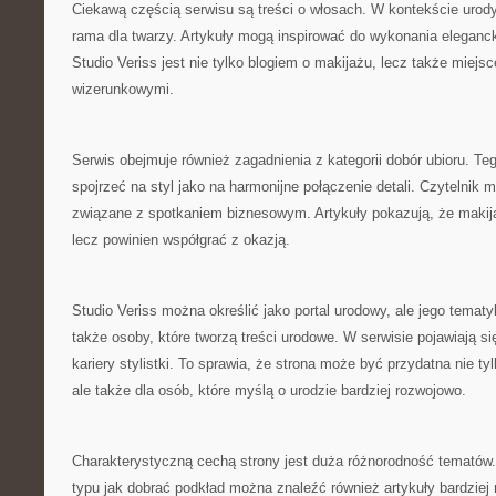
Ciekawą częścią serwisu są treści o włosach. W kontekście urody 
rama dla twarzy. Artykuły mogą inspirować do wykonania eleganc
Studio Veriss jest nie tylko blogiem o makijażu, lecz także miejs
wizerunkowymi.
Serwis obejmuje również zagadnienia z kategorii dobór ubioru. Te
spojrzeć na styl jako na harmonijne połączenie detali. Czytelnik 
związane z spotkaniem biznesowym. Artykuły pokazują, że makijaż
lecz powinien współgrać z okazją.
Studio Veriss można określić jako portal urodowy, ale jego tema
także osoby, które tworzą treści urodowe. W serwisie pojawiają s
kariery stylistki. To sprawia, że strona może być przydatna nie ty
ale także dla osób, które myślą o urodzie bardziej rozwojowo.
Charakterystyczną cechą strony jest duża różnorodność tematów
typu jak dobrać podkład można znaleźć również artykuły bardziej 