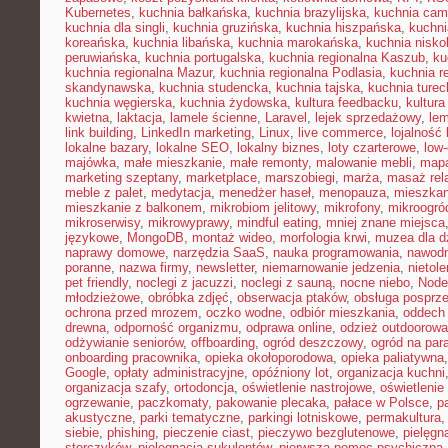
Kubernetes
,
kuchnia bałkańska
,
kuchnia brazylijska
,
kuchnia cam
kuchnia dla singli
,
kuchnia gruzińska
,
kuchnia hiszpańska
,
kuchni
koreańska
,
kuchnia libańska
,
kuchnia marokańska
,
kuchnia nisk
peruwiańska
,
kuchnia portugalska
,
kuchnia regionalna Kaszub
,
ku
kuchnia regionalna Mazur
,
kuchnia regionalna Podlasia
,
kuchnia r
skandynawska
,
kuchnia studencka
,
kuchnia tajska
,
kuchnia turec
kuchnia węgierska
,
kuchnia żydowska
,
kultura feedbacku
,
kultura
kwietna
,
laktacja
,
lamele ścienne
,
Laravel
,
lejek sprzedażowy
,
le
link building
,
LinkedIn marketing
,
Linux
,
live commerce
,
lojalność 
lokalne bazary
,
lokalne SEO
,
lokalny biznes
,
loty czarterowe
,
low
majówka
,
małe mieszkanie
,
małe remonty
,
malowanie mebli
,
mapa
marketing szeptany
,
marketplace
,
marszobiegi
,
marża
,
masaż rel
meble z palet
,
medytacja
,
menedżer haseł
,
menopauza
,
mieszka
mieszkanie z balkonem
,
mikrobiom jelitowy
,
mikrofony
,
mikroogró
mikroserwisy
,
mikrowyprawy
,
mindful eating
,
mniej znane miejsca
językowe
,
MongoDB
,
montaż wideo
,
morfologia krwi
,
muzea dla d
naprawy domowe
,
narzędzia SaaS
,
nauka programowania
,
nawodn
poranne
,
nazwa firmy
,
newsletter
,
niemarnowanie jedzenia
,
nietol
pet friendly
,
noclegi z jacuzzi
,
noclegi z sauną
,
nocne niebo
,
Node
młodzieżowe
,
obróbka zdjęć
,
obserwacja ptaków
,
obsługa posprz
ochrona przed mrozem
,
oczko wodne
,
odbiór mieszkania
,
oddech
drewna
,
odporność organizmu
,
odprawa online
,
odzież outdoorowa
odżywianie seniorów
,
offboarding
,
ogród deszczowy
,
ogród na par
onboarding pracownika
,
opieka okołoporodowa
,
opieka paliatywna
Google
,
opłaty administracyjne
,
opóźniony lot
,
organizacja kuchni
organizacja szafy
,
ortodoncja
,
oświetlenie nastrojowe
,
oświetlenie
ogrzewanie
,
paczkomaty
,
pakowanie plecaka
,
pałace w Polsce
,
p
akustyczne
,
parki tematyczne
,
parkingi lotniskowe
,
permakultura
siebie
,
phishing
,
pieczenie ciast
,
pieczywo bezglutenowe
,
pielęgn
storczyków
,
pielęgnacja sukulentów
,
pierwsza pomoc psychiczna