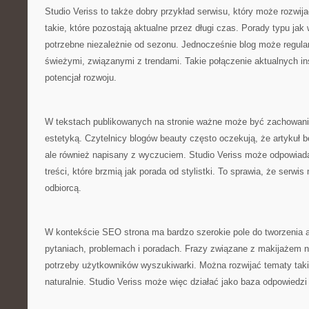
Studio Veriss to także dobry przykład serwisu, który może rozwijać
takie, które pozostają aktualne przez długi czas. Porady typu ja
potrzebne niezależnie od sezonu. Jednocześnie blog może regular
świeżymi, związanymi z trendami. Takie połączenie aktualnych ins
potencjał rozwoju.
W tekstach publikowanych na stronie ważne może być zachowan
estetyką. Czytelnicy blogów beauty często oczekują, że artykuł bę
ale również napisany z wyczuciem. Studio Veriss może odpowiada
treści, które brzmią jak porada od stylistki. To sprawia, że serw
odbiorcą.
W kontekście SEO strona ma bardzo szerokie pole do tworzenia a
pytaniach, problemach i poradach. Frazy związane z makijażem na
potrzeby użytkowników wyszukiwarki. Można rozwijać tematy taki
naturalnie. Studio Veriss może więc działać jako baza odpowiedzi