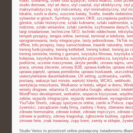
marki
,
streaming
,
street food azjatycki
,
strefa relaksu
,
stres przew
studio domowe
,
styl art deco
,
styl coastal
,
styl eklektyczny
,
styl 
maksymalistyczny
,
styl mid-century
,
styl minimalistyczny
,
styl m
lokalne
,
sushi w domu
,
suszone kwiaty
,
Svelte
,
światło niebieskie
sylwester w górach
,
Symfony
,
system OKR
,
szczepienia podróżn
górskie
,
szlaki historyczne
,
szlaki kulinarne
,
szlaki nadmorskie
,
s
rodzinne
,
szlaki winiarskie
,
szlaki zamków
,
szyfrowanie danych
,
t
targi śniadaniowe
,
techniczne SEO
,
techniki oddechowe
,
tekstyl
tempeh przepisy
,
terapia online
,
terminal
,
terminal w telefonie
,
ter
oprogramowania
,
testy integracyjne
,
testy jednostkowe
,
TikTok ma
offline
,
tofu przepisy
,
trasy samochodowe
,
trawnik naturalny
,
treni
trening funkcjonalny
,
trening kettlebell
,
trening kobiet
,
trening po c
trening seniorów
,
trening z gumami
,
turystyka filmowa
,
turystyka i
kolejowa
,
turystyka literacka
,
turystyka przyrodnicza
,
turystyka s
podróżne
,
uczenie maszynowe
,
ukryte perełki
,
umowa najmu
,
umo
pracę
,
umowa zlecenie
,
umowy B2B
,
uprawa kiełków
,
uprawa mikr
uprawa papryki
,
uprawa pomidorów
,
uprawa truskawek
,
uszczelnia
uwierzytelnianie dwuskładnikowe
,
UX writing
,
uzdrowiska
,
vanlife
postawy
,
wakacje last minute
,
wartość klienta
,
WCAG
,
webhooki
,
wentylacja mieszkania
,
Wielkanoc w hotelu
,
wilgoć w domu
,
Wind
winiety drogowe
,
witamina D
,
wizytówka Google
,
własność intelek
WordPress development
,
workation
,
wsparcie kryzysowe
,
wspóln
zębów
,
wyjazdy integracyjne
,
wyjazdy weekendowe
,
wynagrodzen
YouTube Shorts
,
zakupy spożywcze online
,
zamki w Polsce
,
zap
żywności
,
zarządzanie małą firmą
,
zasłony i firany
,
zbieranie des
zdrowie hormonalne
,
zdrowie kobiet
,
zdrowie mężczyzn
,
zdrowie 
zdrowie w podróży
,
zdrowy kręgosłup
,
zgłoszenie budowy
,
zgubio
zimowe ferie
,
znak towarowy
,
zupy krem
,
zwroty w sklepie
,
żywien
Studio Veriss to przestrzeń online poświęcony świadomemu dban