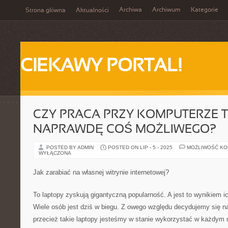
Archiwa
Archiwum
Kategorie
Strona główna
Aktualności
CIEKAWY PORTAL!
CZY PRACA PRZY KOMPUTERZE 
NAPRAWDĘ COŚ MOŻLIWEGO?
POSTED BY ADMIN
POSTED ON LIP - 5 - 2025
MOŻLIWOŚĆ K
WYŁĄCZONA
Jak zarabiać na własnej witrynie internetowej?
To laptopy zyskują gigantyczną popularność. A jest to wynikiem 
Wiele osób jest dziś w biegu. Z owego względu decydujemy się n
przecież takie laptopy jesteśmy w stanie wykorzystać w każdym