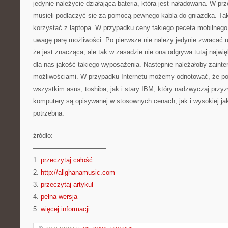
jedynie należycie działająca bateria, która jest naładowana. W p
musieli podłączyć się za pomocą pewnego kabla do gniazdka. Tak
korzystać z laptopa. W przypadku ceny takiego peceta mobilneg
uwagę parę możliwości. Po pierwsze nie należy jedynie zwracać
że jest znacząca, ale tak w zasadzie nie ona odgrywa tutaj najwięk
dla nas jakość takiego wyposażenia. Następnie należałoby zainte
możliwościami. W przypadku Internetu możemy odnotować, że pol
wszystkim asus, toshiba, jak i stary IBM, który nadzwyczaj przyz
komputery są opisywanej w stosownych cenach, jak i wysokiej jak
potrzebna.
źródło:
———————————
1.
przeczytaj całość
2.
http://allghanamusic.com
3.
przeczytaj artykuł
4.
pełna wersja
5.
więcej informacji