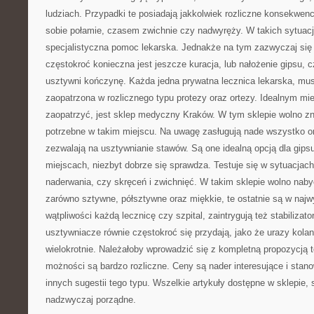
ludziach. Przypadki te posiadają jakkolwiek rozliczne konsekwen
sobie połamie, czasem zwichnie czy nadwyręży. W takich sytuacj
specjalistyczna pomoc lekarska. Jednakże na tym zazwyczaj się 
częstokroć konieczna jest jeszcze kuracja, lub nałożenie gipsu, 
usztywni kończynę. Każda jedna prywatna lecznica lekarska, mus
zaopatrzona w rozlicznego typu protezy oraz ortezy. Idealnym mi
zaopatrzyć, jest sklep medyczny Kraków. W tym sklepie wolno zn
potrzebne w takim miejscu. Na uwagę zasługują nade wszystko or
zezwalają na usztywnianie stawów. Są one idealną opcją dla gips
miejscach, niezbyt dobrze się sprawdza. Testuje się w sytuacjach
naderwania, czy skręceń i zwichnięć. W takim sklepie wolno naby
zarówno sztywne, półsztywne oraz miękkie, te ostatnie są w najw
wątpliwości każdą lecznicę czy szpital, zaintrygują też stabilizato
usztywniacze równie częstokroć się przydają, jako że urazy kolan
wielokrotnie. Należałoby wprowadzić się z kompletną propozycją t
możności są bardzo rozliczne. Ceny są nader interesujące i stano
innych sugestii tego typu. Wszelkie artykuły dostępne w sklepie, s
nadzwyczaj porządne.