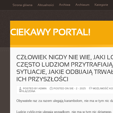
Archiwa
Archiwum
Kategorie
Strona główna
Aktualności
CIEKAWY PORTAL!
CZŁOWIEK NIGDY NIE WIE, JAKI 
CZĘSTO LUDZIOM PRZYTRAFIAJĄ
SYTUACJE, JAKIE ODBIJAJĄ TRWA
ICH PRZYSZŁOŚCI
POSTED BY ADMIN
POSTED ON SIE - 2 - 2025
MOŻLIWOŚĆ K
WYŁĄCZONA
Obywatele raz za razem ulegają karambolom, nie ma w tym nic d
Ludzie cyklicznie ulegają wypadkom, nie ma w tym nic dziwnego,