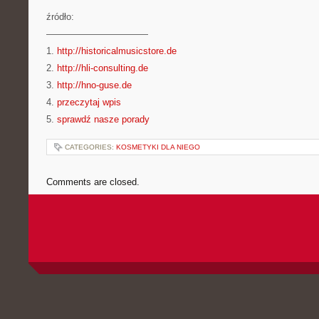
źródło:
———————————
1.
http://historicalmusicstore.de
2.
http://hli-consulting.de
3.
http://hno-guse.de
4.
przeczytaj wpis
5.
sprawdź nasze porady
CATEGORIES:
KOSMETYKI DLA NIEGO
Comments are closed.