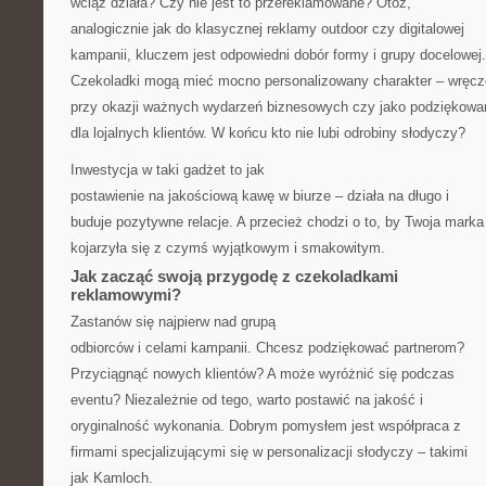
wciąż działa? Czy nie jest to przereklamowane? Otóż,
analogicznie jak do klasycznej reklamy outdoor czy digitalowej
kampanii, kluczem jest odpowiedni dobór formy i grupy docelowej.
Czekoladki mogą mieć mocno personalizowany charakter – wręc
przy okazji ważnych wydarzeń biznesowych czy jako podziękowa
dla lojalnych klientów. W końcu kto nie lubi odrobiny słodyczy?
Inwestycja w taki gadżet to jak
postawienie na jakościową kawę w biurze – działa na długo i
buduje pozytywne relacje. A przecież chodzi o to, by Twoja marka
kojarzyła się z czymś wyjątkowym i smakowitym.
Jak zacząć swoją przygodę z czekoladkami
reklamowymi?
Zastanów się najpierw nad grupą
odbiorców i celami kampanii. Chcesz podziękować partnerom?
Przyciągnąć nowych klientów? A może wyróżnić się podczas
eventu? Niezależnie od tego, warto postawić na jakość i
oryginalność wykonania. Dobrym pomysłem jest współpraca z
firmami specjalizującymi się w personalizacji słodyczy – takimi
jak Kamloch.