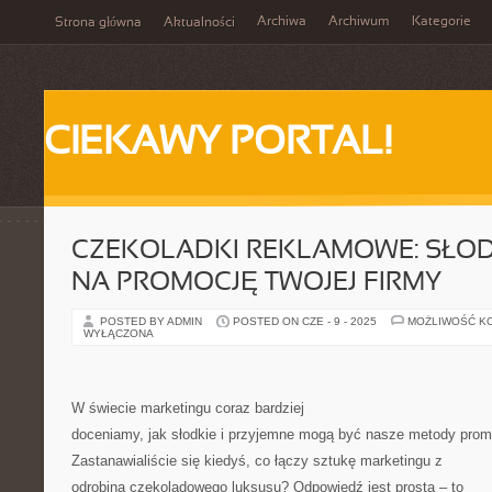
Archiwa
Archiwum
Kategorie
Strona główna
Aktualności
CIEKAWY PORTAL!
CZEKOLADKI REKLAMOWE: SŁOD
NA PROMOCJĘ TWOJEJ FIRMY
POSTED BY ADMIN
POSTED ON CZE - 9 - 2025
MOŻLIWOŚĆ K
WYŁĄCZONA
W świecie marketingu coraz bardziej
doceniamy, jak słodkie i przyjemne mogą być nasze metody promo
Zastanawialiście się kiedyś, co łączy sztukę marketingu z
odrobiną czekoladowego luksusu? Odpowiedź jest prosta – to