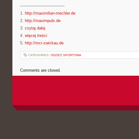
———————————
1.
http://maximilian-mechler.de
2.
http://maximpuls.de
3.
czytaj dalej
4.
więcej treści
5.
http://mcr-zwickau.de
CATEGORIES:
ODZIEŻ SPORTOWA
Comments are closed.