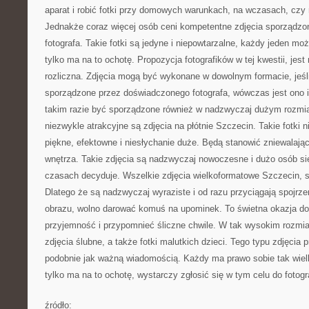
aparat i robić fotki przy domowych warunkach, na wczasach, czy
Jednakże coraz więcej osób ceni kompetentne zdjęcia sporządzo
fotografa. Takie fotki są jedyne i niepowtarzalne, każdy jeden może
tylko ma na to ochotę. Propozycja fotografików w tej kwestii, jest
rozliczna. Zdjęcia mogą być wykonane w dowolnym formacie, jeśli
sporządzone przez doświadczonego fotografa, wówczas jest ono 
takim razie być sporządzone również w nadzwyczaj dużym rozmi
niezwykle atrakcyjne są zdjęcia na płótnie Szczecin. Takie fotki 
piękne, efektowne i niesłychanie duże. Będą stanowić zniewalaj
wnętrza. Takie zdjęcia są nadzwyczaj nowoczesne i dużo osób się
czasach decyduje. Wszelkie zdjęcia wielkoformatowe Szczecin, s
Dlatego że są nadzwyczaj wyraziste i od razu przyciągają spojrzen
obrazu, wolno darować komuś na upominek. To świetna okazja d
przyjemność i przypomnieć śliczne chwile. W tak wysokim rozmia
zdjęcia ślubne, a także fotki malutkich dzieci. Tego typu zdjęcia pr
podobnie jak ważną wiadomością. Każdy ma prawo sobie tak wielk
tylko ma na to ochotę, wystarczy zgłosić się w tym celu do fotogr
źródło: