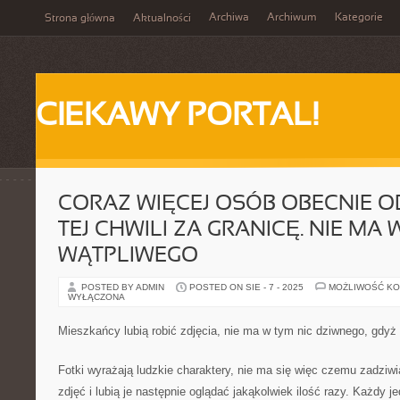
Archiwa
Archiwum
Kategorie
Strona główna
Aktualności
CIEKAWY PORTAL!
CORAZ WIĘCEJ OSÓB OBECNIE O
TEJ CHWILI ZA GRANICĘ. NIE MA 
WĄTPLIWEGO
POSTED BY ADMIN
POSTED ON SIE - 7 - 2025
MOŻLIWOŚĆ K
WYŁĄCZONA
Mieszkańcy lubią robić zdjęcia, nie ma w tym nic dziwnego, gdyż
Fotki wyrażają ludzkie charaktery, nie ma się więc czemu zadziwia
zdjęć i lubią je następnie oglądać jakąkolwiek ilość razy. Każdy 