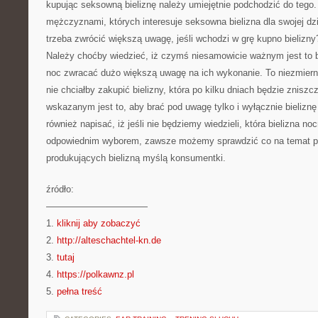
kupując seksowną bieliznę należy umiejętnie podchodzić do tego.
mężczyznami, których interesuje seksowna bielizna dla swojej d
trzeba zwrócić większą uwagę, jeśli wchodzi w grę kupno bielizny
Należy choćby wiedzieć, iż czymś niesamowicie ważnym jest to b
noc zwracać dużo większą uwagę na ich wykonanie. To niezmiernie
nie chciałby zakupić bielizny, która po kilku dniach będzie znisz
wskazanym jest to, aby brać pod uwagę tylko i wyłącznie bieliznę
również napisać, iż jeśli nie będziemy wiedzieli, która bielizna no
odpowiednim wyborem, zawsze możemy sprawdzić co na temat p
produkujących bielizną myślą konsumentki.
źródło:
———————————
1.
kliknij aby zobaczyć
2.
http://alteschachtel-kn.de
3.
tutaj
4.
https://polkawnz.pl
5.
pełna treść