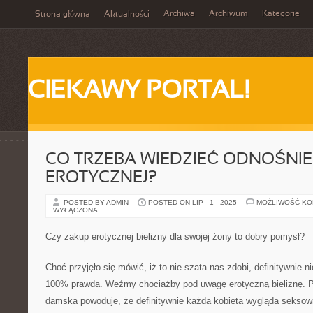
Archiwa
Archiwum
Kategorie
Strona główna
Aktualności
CIEKAWY PORTAL!
CO TRZEBA WIEDZIEĆ ODNOŚNIE 
EROTYCZNEJ?
POSTED BY ADMIN
POSTED ON LIP - 1 - 2025
MOŻLIWOŚĆ K
WYŁĄCZONA
Czy zakup erotycznej bielizny dla swojej żony to dobry pomysł?
Choć przyjęło się mówić, iż to nie szata nas zdobi, definitywnie 
100% prawda. Weźmy chociażby pod uwagę erotyczną bieliznę. Pr
damska powoduje, że definitywnie każda kobieta wygląda seksowni