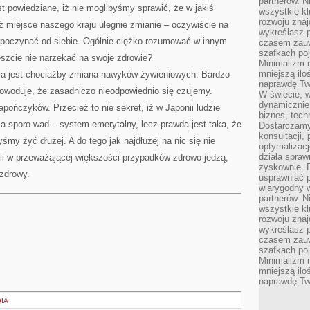
partnerów. 
MIAR
t powiedziane, iż nie moglibyśmy sprawić, że w jakiś
ATRAKCYJNIE?
wszystkie kl
rozwoju zna
ż miejsce naszego kraju ulegnie zmianie – oczywiście na
wykreślasz p
zpoczynać od siebie. Ogólnie ciężko rozumować w innym
czasem zauw
szafkach poj
reszcie nie narzekać na swoje zdrowie?
Minimalizm n
mniejszą ilo
a jest chociażby zmiana nawyków żywieniowych. Bardzo
naprawdę Tw
powoduje, że zasadniczo nieodpowiednio się czujemy.
W świecie, 
dynamicznie,
ończyków. Przecież to nie sekret, iż w Japonii ludzie
biznes, tech
ma sporo wad – system emerytalny, lecz prawda jest taka, że
Dostarczamy
konsultacji,
my żyć dłużej. A do tego jak najdłużej na nic się nie
optymalizację
działa spraw
i w przeważającej większości przypadków zdrowo jedzą,
zyskownie. 
 zdrowy.
usprawniać p
wiarygodny w
partnerów. 
wszystkie kl
rozwoju zna
wykreślasz p
czasem zauw
szafkach poj
Minimalizm n
mniejszą ilo
naprawdę Tw
GIA