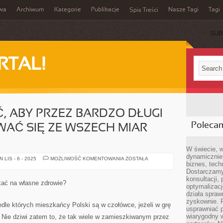
iwa
Archiwum
Kategorie
Publikacje
Nasze Tagi
Tagi
Spis Treści
SUB
RTAL!
Ć, ABY PRZEZ BARDZO DŁUGI
Poleca
AĆ SIĘ ZE WSZECH MIAR
W świecie, 
dynamicznie,
CO
LIS - 6 - 2025
MOŻLIWOŚĆ KOMENTOWANIA
ZOSTAŁA
biznes, tech
TRZEBA
ROBIĆ,
Dostarczamy
ABY
konsultacji,
PRZEZ
kać na własne zdrowie?
BARDZO
optymalizację
DŁUGI
działa spraw
CZAS
zyskownie. 
PREZENTOWAĆ
edle których mieszkańcy Polski są w czołówce, jeżeli w grę
SIĘ
usprawniać p
ZE
wiarygodny w
 Nie dziwi zatem to, że tak wiele w zamieszkiwanym przez
WSZECH