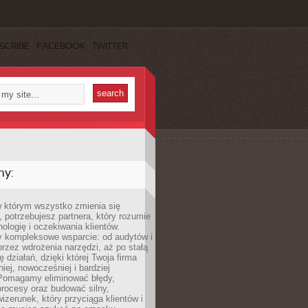
SCRIBE
FACEBOOK
TWITTER
my:
w którym wszystko zmienia się
 potrzebujesz partnera, który rozumie
nologię i oczekiwania klientów.
 kompleksowe wsparcie: od audytów i
 przez wdrożenia narzędzi, aż po stałą
 działań, dzięki której Twoja firma
niej, nowocześniej i bardziej
Pomagamy eliminować błędy,
rocesy oraz budować silny,
izerunek, który przyciąga klientów i