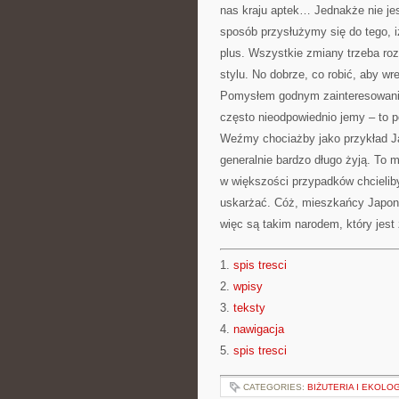
nas kraju aptek… Jednakże nie jes
sposób przysłużymy się do tego, i
plus. Wszystkie zmiany trzeba ro
stylu. No dobrze, co robić, aby w
Pomysłem godnym zainteresowani
często nieodpowiednio jemy – to 
Weźmy chociażby jako przykład Jap
generalnie bardzo długo żyją. To 
w większości przypadków chcielibyś
uskarżać. Cóż, mieszkańcy Japoni
więc są takim narodem, który jest
1.
spis tresci
2.
wpisy
3.
teksty
4.
nawigacja
5.
spis tresci
CATEGORIES:
BIŻUTERIA I EKOLO