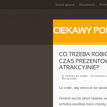
Arch
Strona główna
Aktualności
CIEKAWY PO
CO TRZEBA ROBI
CZAS PREZENTOW
ATRAKCYJNIE?
POSTED BY ADMIN
POSTED ON 
WYŁĄCZONA
Co zrobić, aby wreszcie nie narze
Ostatnio wyszły jakieś badania, w
wchodzą wszelkiej maści choroby.