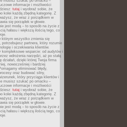
Nie musisz szukać po omacku –
uczowe informacje i możliwości
jdziesz:
tutaj
i wyobraź sobie, że
o kolei każdą zbędną kategorię. Z
ażysz, że wraz z porządkiem w
awia się porządek w głowie.
ie jest modą – to sposób na życie z
ścią hałasu i większą ilością tego, co
oje.
w którym wszystko zmienia się
 potrzebujesz partnera, który rozumie
nologię i oczekiwania klientów.
 kompleksowe wsparcie: od audytów i
 przez wdrożenia narzędzi, aż po stałą
 działań, dzięki której Twoja firma
niej, nowocześniej i bardziej
Pomagamy eliminować błędy,
rocesy oraz budować silny,
izerunek, który przyciąga klientów i
Nie musisz szukać po omacku –
uczowe informacje i możliwości
jdziesz:
tutaj
i wyobraź sobie, że
o kolei każdą zbędną kategorię. Z
ażysz, że wraz z porządkiem w
awia się porządek w głowie.
ie jest modą – to sposób na życie z
ścią hałasu i większą ilością tego, co
oje.