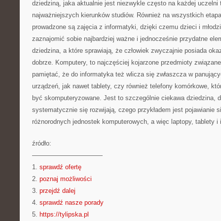
dziedziną, jaka aktualnie jest niezwykle często na każdej uczelni
najważniejszych kierunków studiów. Również na wszystkich etap
prowadzone są zajęcia z informatyki, dzięki czemu dzieci i młod
zaznajomić sobie najbardziej ważne i jednocześnie przydatne elem
dziedzina, a które sprawiają, że człowiek zwyczajnie posiada ok
dobrze. Komputery, to najczęściej kojarzone przedmioty związane
pamiętać, że do informatyka też wlicza się zwłaszcza w panując
urządzeń, jak nawet tablety, czy również telefony komórkowe, któ
być skomputeryzowane. Jest to szczególnie ciekawa dziedzina, d
systematycznie się rozwijają, czego przykładem jest pojawianie s
różnorodnych jednostek komputerowych, a więc laptopy, tablety i i
źródło:
———————————
1.
sprawdź ofertę
2.
poznaj możliwości
3.
przejdź dalej
4.
sprawdź nasze porady
5.
https://tylipska.pl