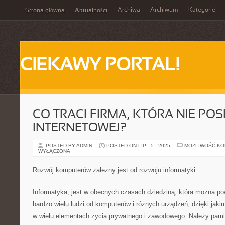
Archiwa
Archiwum
Kategorie
Strona główna
Aktualności
CIEKAWY PORTAL!
CO TRACI FIRMA, KTÓRA NIE PO
INTERNETOWEJ?
POSTED BY ADMIN
POSTED ON LIP - 5 - 2025
MOŻLIWOŚĆ K
WYŁĄCZONA
Rozwój komputerów zależny jest od rozwoju informatyki
Informatyka, jest w obecnych czasach dziedziną, która można po
bardzo wielu ludzi od komputerów i różnych urządzeń, dzięki jaki
w wielu elementach życia prywatnego i zawodowego. Należy pamię