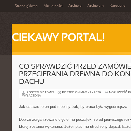
Archiwa
Archiwum
Kategorie
Strona główna
Aktualności
CIEKAWY PORTAL!
CO SPRAWDZIĆ PRZED ZAMÓWI
PRZECIERANIA DREWNA DO KON
DACHU
POSTED BY ADMIN
POSTED ON MAR - 9 - 2026
MOŻLIWOŚĆ 
WYŁĄCZONA
Jak ustawić teren pod mobilny trak, by praca była wygodniejsza
Dobrze zorganizowane cięcie ma początek nie od pierwszego rozkr
której zostanie wykonana. Jeżeli plac ma utrudniony dojazd, każ