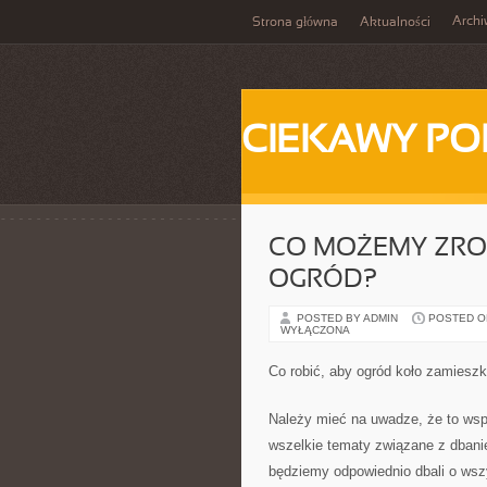
Arch
Strona główna
Aktualności
CIEKAWY PO
CO MOŻEMY ZROB
OGRÓD?
POSTED BY ADMIN
POSTED ON 
WYŁĄCZONA
Co robić, aby ogród koło zamieszk
Należy mieć na uwadze, że to wsp
wszelkie tematy związane z dbanie
będziemy odpowiednio dbali o wsz