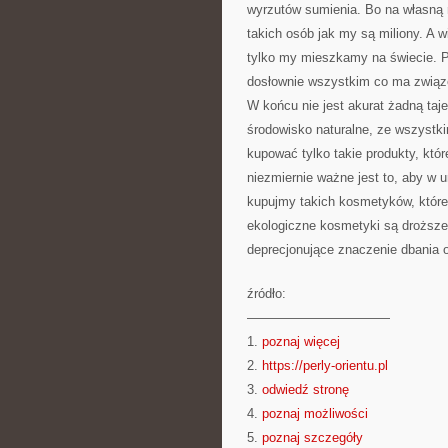
wyrzutów sumienia. Bo na własną r
takich osób jak my są miliony. A 
tylko my mieszkamy na świecie. P
dosłownie wszystkim co ma związe
W końcu nie jest akurat żadną taj
środowisko naturalne, ze wszystk
kupować tylko takie produkty, któr
niezmiernie ważne jest to, aby w 
kupujmy takich kosmetyków, które
ekologiczne kosmetyki są droższe,
deprecjonujące znaczenie dbania o
źródło:
———————————
1.
poznaj więcej
2.
https://perly-orientu.pl
3.
odwiedź stronę
4.
poznaj możliwości
5.
poznaj szczegóły