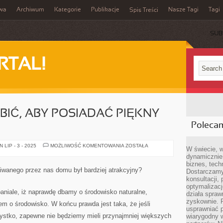
iwa
Archiwum
Kategorie
Publikacje
Nasze Tagi
Tagi
Spis Treści
SUB
RTAL!
IĆ, ABY POSIADAĆ PIĘKNY
Poleca
CO
LIP - 3 - 2025
MOŻLIWOŚĆ KOMENTOWANIA
ZOSTAŁA
W świecie, 
MOŻEMY
dynamicznie,
ZROBIĆ,
ABY
biznes, tech
POSIADAĆ
iwanego przez nas domu był bardziej atrakcyjny?
Dostarczamy
PIĘKNY
OGRÓD?
konsultacji,
optymalizację
aniale, iż naprawdę dbamy o środowisko naturalne,
działa spraw
zyskownie. 
m o środowisko. W końcu prawda jest taka, że jeśli
usprawniać p
ystko, zapewne nie będziemy mieli przynajmniej większych
wiarygodny w