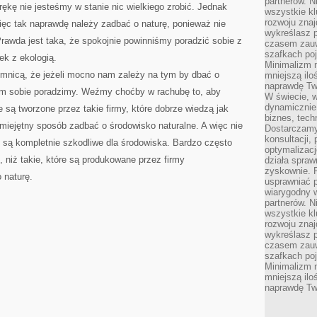
partnerów. 
ękę nie jesteśmy w stanie nic wielkiego zrobić. Jednak
wszystkie kl
rozwoju zna
więc tak naprawdę należy zadbać o naturę, ponieważ nie
wykreślasz p
rawda jest taka, że spokojnie powinniśmy poradzić sobie z
czasem zauw
szafkach poj
k z ekologią.
Minimalizm n
emnicą, że jeżeli mocno nam zależy na tym by dbać o
mniejszą ilo
naprawdę Tw
im sobie poradzimy. Weźmy choćby w rachubę to, aby
W świecie, 
dynamicznie,
e są tworzone przez takie firmy, które dobrze wiedzą jak
biznes, tech
umiejętny sposób zadbać o środowisko naturalne. A więc nie
Dostarczamy
konsultacji,
 są kompletnie szkodliwe dla środowiska. Bardzo często
optymalizację
 niż takie, które są produkowane przez firmy
działa spraw
zyskownie. 
 naturę.
usprawniać p
wiarygodny w
partnerów. 
wszystkie kl
rozwoju zna
wykreślasz p
czasem zauw
szafkach poj
Minimalizm n
mniejszą ilo
naprawdę Tw