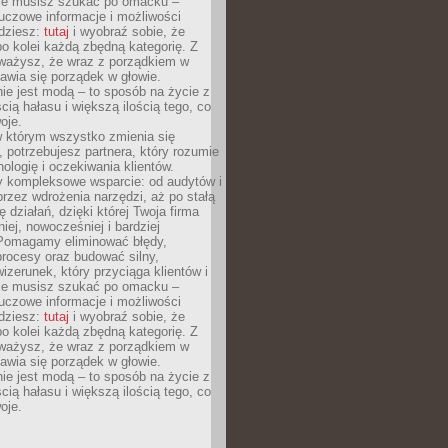
Nie musisz szukać po omacku –
uczowe informacje i możliwości
jdziesz:
tutaj
i wyobraź sobie, że
o kolei każdą zbędną kategorię. Z
ażysz, że wraz z porządkiem w
awia się porządek w głowie.
ie jest modą – to sposób na życie z
ścią hałasu i większą ilością tego, co
oje.
w którym wszystko zmienia się
 potrzebujesz partnera, który rozumie
nologię i oczekiwania klientów.
 kompleksowe wsparcie: od audytów i
 przez wdrożenia narzędzi, aż po stałą
 działań, dzięki której Twoja firma
niej, nowocześniej i bardziej
Pomagamy eliminować błędy,
rocesy oraz budować silny,
izerunek, który przyciąga klientów i
Nie musisz szukać po omacku –
uczowe informacje i możliwości
jdziesz:
tutaj
i wyobraź sobie, że
o kolei każdą zbędną kategorię. Z
ażysz, że wraz z porządkiem w
awia się porządek w głowie.
ie jest modą – to sposób na życie z
ścią hałasu i większą ilością tego, co
oje.