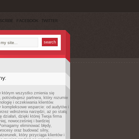
SCRIBE
FACEBOOK
TWITTER
my:
w którym wszystko zmienia się
 potrzebujesz partnera, który rozumie
nologię i oczekiwania klientów.
 kompleksowe wsparcie: od audytów i
 przez wdrożenia narzędzi, aż po stałą
 działań, dzięki której Twoja firma
niej, nowocześniej i bardziej
Pomagamy eliminować błędy,
rocesy oraz budować silny,
izerunek, który przyciąga klientów i