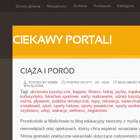
Archiwa
Archiwum
Kategorie
Strona główna
Aktualności
CIEKAWY PORTAL!
CIĄŻA I PORÓD
POSTED BY ADMIN
POSTED ON STY - 29 - 2026
MOŻLIWOŚĆ 
WYŁĄCZONA
Tagi:
akcesoria turystyczne
,
bagaże
,
fitness
,
hokej
,
jachty
,
kajak
kulturystyka
,
lotnictwo sportowe
,
narty
,
nurkowanie
,
odzież turyst
nożna
,
pływanie
,
podróże tematyczne
,
rejsy
,
rekreacja
,
saneczka
snowboard
,
sport
,
sporty halowe
,
sporty powietrzne
,
sporty wodne
szybowce
,
urlop
,
wakacje
,
wellness
,
żeglarstwo
Przedszkole w Wielichowie to blog edukacyjny tworzony z myślą 
niemowlętach oraz opiekunach, którzy chcą wspierać wzrastanie 
Strona gromadzi praktyczne wskazówki dotyczące codzienności 