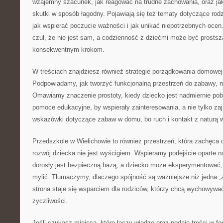
wzajemny szacunek, jak reagować na trudne zachowania, oraz ja
skutki w sposób łagodny. Pojawiają się też tematy dotyczące ro
jak wspierać poczucie ważności i jak unikać niepotrzebnych ocen
czuł, że nie jest sam, a codzienność z dziećmi może być prostsz
konsekwentnym krokom.
W treściach znajdziesz również strategie porządkowania domowej 
Podpowiadamy, jak tworzyć funkcjonalną przestrzeń do zabawy, n
Omawiamy znaczenie prostoty, kiedy dziecko jest nadmiernie pob
pomoce edukacyjne, by wspierały zainteresowania, a nie tylko za
wskazówki dotyczące zabaw w domu, bo ruch i kontakt z naturą 
Przedszkole w Wielichowie to również przestrzeń, która zachęca 
rozwój dziecka nie jest wyścigiem. Wspieramy podejście oparte 
dorosły jest bezpieczną bazą, a dziecko może eksperymentować,
mylić. Tłumaczymy, dlaczego spójność są ważniejsze niż jedna „z
strona staje się wsparciem dla rodziców, którzy chcą wychowywa
życzliwości.
Jeśli szukasz miejsca, które łączy wiedzę oraz podaje treści w fo