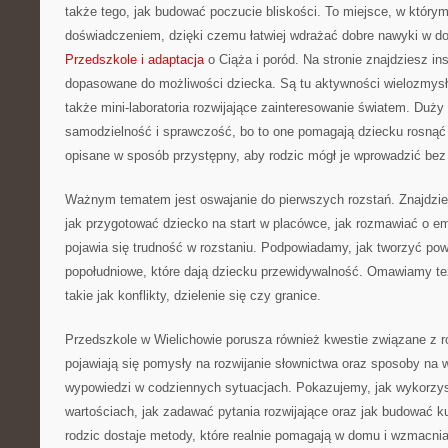
także tego, jak budować poczucie bliskości. To miejsce, w którym
doświadczeniem, dzięki czemu łatwiej wdrażać dobre nawyki w do
Przedszkole i adaptacja
o Ciąża i poród. Na stronie znajdziesz in
dopasowane do możliwości dziecka. Są tu aktywności wielozmysło
także mini-laboratoria rozwijające zainteresowanie światem. Duży
samodzielność i sprawczość, bo to one pomagają dziecku rosną
opisane w sposób przystępny, aby rodzic mógł je wprowadzić bez 
Ważnym tematem jest oswajanie do pierwszych rozstań. Znajdzi
jak przygotować dziecko na start w placówce, jak rozmawiać o em
pojawia się trudność w rozstaniu. Podpowiadamy, jak tworzyć powt
popołudniowe, które dają dziecku przewidywalność. Omawiamy te
takie jak konflikty, dzielenie się czy granice.
Przedszkole w Wielichowie porusza również kwestie związane z
pojawiają się pomysły na rozwijanie słownictwa oraz sposoby na 
wypowiedzi w codziennych sytuacjach. Pokazujemy, jak wykorzy
wartościach, jak zadawać pytania rozwijające oraz jak budować ku
rodzic dostaje metody, które realnie pomagają w domu i wzmacnia