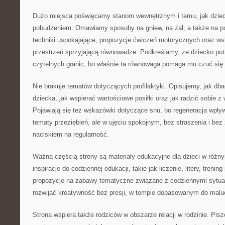
Dużo miejsca poświęcamy stanom wewnętrznym i temu, jak dziec
pobudzeniem. Omawiamy sposoby na gniew, na żal, a także na po
techniki uspokajające, propozycje ćwiczeń motorycznych oraz ws
przestrzeń sprzyjającą równowadze. Podkreślamy, że dziecko potr
czytelnych granic, bo właśnie ta równowaga pomaga mu czuć się
Nie brakuje tematów dotyczących profilaktyki. Opisujemy, jak db
dziecka, jak wspierać wartościowe posiłki oraz jak radzić sobie 
Pojawiają się też wskazówki dotyczące snu, bo regeneracja wpły
tematy przeziębień, ale w ujęciu spokojnym, bez straszenia i bez 
naciskiem na regularność.
Ważną częścią strony są materiały edukacyjne dla dzieci w różny
inspiracje do codziennej edukacji, takie jak liczenie, litery, trenin
propozycje na zabawy tematyczne związane z codziennymi sytua
rozwijać kreatywność bez presji, w tempie dopasowanym do malu
Strona wspiera także rodziców w obszarze relacji w rodzinie. Pi