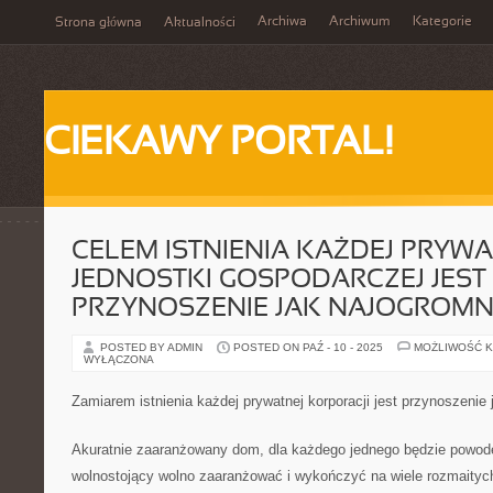
Archiwa
Archiwum
Kategorie
Strona główna
Aktualności
CIEKAWY PORTAL!
CELEM ISTNIENIA KAŻDEJ PRYWA
JEDNOSTKI GOSPODARCZEJ JEST
PRZYNOSZENIE JAK NAJOGROMN
POSTED BY ADMIN
POSTED ON PAŹ - 10 - 2025
MOŻLIWOŚĆ 
WYŁĄCZONA
Zamiarem istnienia każdej prywatnej korporacji jest przynoszenie
Akuratnie zaaranżowany dom, dla każdego jednego będzie powo
wolnostojący wolno zaaranżować i wykończyć na wiele rozmaityc