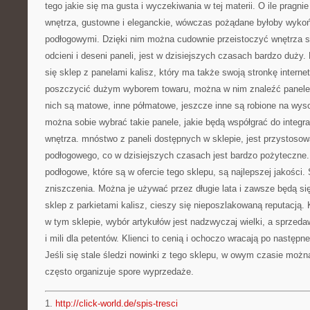
tego jakie się ma gusta i wyczekiwania w tej materii. O ile pragni
wnętrza, gustowne i eleganckie, wówczas pożądane byłoby wykoń
podłogowymi. Dzięki nim można cudownie przeistoczyć wnętrza 
odcieni i deseni paneli, jest w dzisiejszych czasach bardzo duży
się sklep z panelami kalisz, który ma także swoją stronkę intern
poszczycić dużym wyborem towaru, można w nim znaleźć panele 
nich są matowe, inne półmatowe, jeszcze inne są robione na wyso
można sobie wybrać takie panele, jakie będą współgrać do integr
wnętrza. mnóstwo z paneli dostępnych w sklepie, jest przystoso
podłogowego, co w dzisiejszych czasach jest bardzo pożyteczne
podłogowe, które są w ofercie tego sklepu, są najlepszej jakości.
zniszczenia. Można je używać przez długie lata i zawsze będą si
sklep z parkietami kalisz, cieszy się nieposzlakowaną reputacją. 
w tym sklepie, wybór artykułów jest nadzwyczaj wielki, a sprzeda
i mili dla petentów. Klienci to cenią i ochoczo wracają po następn
Jeśli się stale śledzi nowinki z tego sklepu, w owym czasie moż
często organizuje spore wyprzedaże.
1.
http://click-world.de/spis-tresci