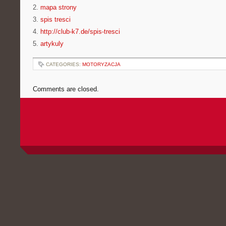
2.
mapa strony
3.
spis tresci
4.
http://club-k7.de/spis-tresci
5.
artykuly
CATEGORIES:
MOTORYZACJA
Comments are closed.