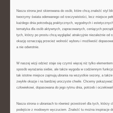
Nasza strona jest skierowana do osób, które chcą znaleźć styl bli
tworzymy świata oderwanego od rzeczywistości, lecz miejsce pełne 
każdego dnia potrzebują praktycznych, wygodnych i estetycznych
tematyka dla osób aktywnych, zapracowanych, ceniących porządek
tych, którzy po prostu chcą wyglądać atrakcyjnie niezależnie od s
okazję oznaczają przecież wolność wyboru i możliwość dopasowan
a nie odwrotnie.
W naszej wizji odzież staje się czymś więcej niż tylko elementem
sposób wyrażania siebie, ale także wygoda w codziennym funkcjo
tak istotne miejsce zajmują ubrania na wszystkie sezony, a także 
zwykłe okazje i na bardziej uroczyste chwile. Chcemy pokazywa
człowiekowi, dopasowana do jego rytmu dnia, potrzeb i oczekiwań
Nasza strona o ubraniach to również przestrzeń dla tych, którzy 
podejście z modowym wyczuciem. Znaleźć tu można inspiracje do