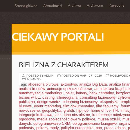
Archiwa
Archiwum
Kategorie
Strona główna
Aktualności
CIEKAWY PORTAL!
BIELIZNA Z CHARAKTEREM
POSTED BY ADMIN
POSTED ON MAR - 27 - 2026
MOŻLIWOŚĆ 
WYŁĄCZONA
Tagi:
akcesoria biurowe
,
aktorstwo
,
analiza Big Data
,
analiza fin
analiza trendów
,
animacje społecznościowe
,
architektura krajobra
automatyzacja marketingu
,
balet
,
banery
,
bank centralny
,
bezpiec
biznes w UE
,
casting
,
choreografia
,
consulting biznesowy
,
cyfrow
publiczna
,
design wnętrz
,
e-learning biznesowy
,
ekspertyza
,
emplo
biurowa
,
event marketing
,
film dokumentalny
,
film fabularny
,
foru
nowoczesne
,
geopolityka
,
grafitti
,
hip-hop
,
home office
,
HR
,
inflac
integracja kulturowa
,
jazz
,
kino niezależne
,
konferencje międzyna
ogrodowe
,
media społecznościowe w polityce
,
muzea sztuki
,
muz
danych
,
oprogramowanie CRM
,
oprogramowanie księgowe
,
organ
podcasty
,
pokazy mody
,
polityka europejska
,
pop
,
praca zdalna
,
p