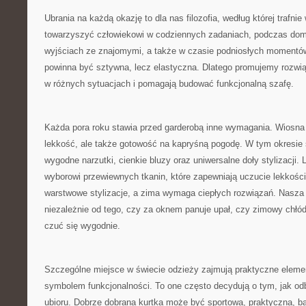
Ubrania na każdą okazję to dla nas filozofia, według której trafn
towarzyszyć człowiekowi w codziennych zadaniach, podczas dom
wyjściach ze znajomymi, a także w czasie podniosłych momentó
powinna być sztywna, lecz elastyczna. Dlatego promujemy rozwią
w różnych sytuacjach i pomagają budować funkcjonalną szafę.
Każda pora roku stawia przed garderobą inne wymagania. Wiosna t
lekkość, ale także gotowość na kapryśną pogodę. W tym okresie
wygodne narzutki, cienkie bluzy oraz uniwersalne doły stylizacji. 
wyborowi przewiewnych tkanin, które zapewniają uczucie lekkości
warstwowe stylizacje, a zima wymaga ciepłych rozwiązań. Nasza 
niezależnie od tego, czy za oknem panuje upał, czy zimowy chłó
czuć się wygodnie.
Szczególne miejsce w świecie odzieży zajmują praktyczne elemen
symbolem funkcjonalności. To one często decydują o tym, jak od
ubioru. Dobrze dobrana kurtka może być sportowa, praktyczna, b