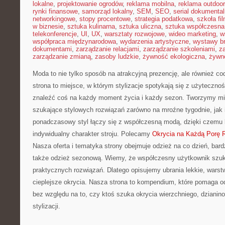
lokalne
,
projektowanie ogrodów
,
reklama mobilna
,
reklama outdoor
rynki finansowe
,
samorząd lokalny
,
SEM
,
SEO
,
serial dokumental
networkingowe
,
stopy procentowe
,
strategia podatkowa
,
szkoła fi
w biznesie
,
sztuka kulinarna
,
sztuka uliczna
,
sztuka współczesna
telekonferencje
,
UI
,
UX
,
warsztaty rozwojowe
,
wideo marketing
,
w
współpraca międzynarodowa
,
wydarzenia artystyczne
,
wystawy b
dokumentami
,
zarządzanie relacjami
,
zarządzanie szkoleniami
,
z
zarządzanie zmianą
,
zasoby ludzkie
,
żywność ekologiczna
,
żywno
Moda to nie tylko sposób na atrakcyjną prezencję, ale również c
strona to miejsce, w którym stylizacje spotykają się z użyteczno
znaleźć coś na każdy moment życia i każdy sezon. Tworzymy miej
szukające stylowych rozwiązań zarówno na mroźne tygodnie, jak i 
ponadczasowy styl łączy się z współczesną modą, dzięki czemu
indywidualny charakter stroju. Polecamy
Okrycia na Każdą Porę 
Nasza oferta i tematyka strony obejmuje odzież na co dzień, bard
także odzież sezonową. Wiemy, że współczesny użytkownik szuka 
praktycznych rozwiązań. Dlatego opisujemy ubrania lekkie, warstw
cieplejsze okrycia. Nasza strona to kompendium, które pomaga o
bez względu na to, czy ktoś szuka okrycia wierzchniego, dzianin
stylizacji.