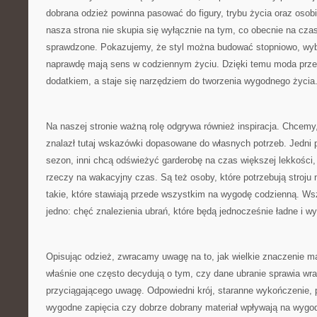
dobrana odzież powinna pasować do figury, trybu życia oraz osobi
nasza strona nie skupia się wyłącznie na tym, co obecnie na czas
sprawdzone. Pokazujemy, że styl można budować stopniowo, wybi
naprawdę mają sens w codziennym życiu. Dzięki temu moda przes
dodatkiem, a staje się narzędziem do tworzenia wygodnego życia
Na naszej stronie ważną rolę odgrywa również inspiracja. Chcem
znalazł tutaj wskazówki dopasowane do własnych potrzeb. Jedni 
sezon, inni chcą odświeżyć garderobę na czas większej lekkości, 
rzeczy na wakacyjny czas. Są też osoby, które potrzebują stroju
takie, które stawiają przede wszystkim na wygodę codzienną. Wsz
jedno: chęć znalezienia ubrań, które będą jednocześnie ładne i w
Opisując odzież, zwracamy uwagę na to, jak wielkie znaczenie m
właśnie one często decydują o tym, czy dane ubranie sprawia wra
przyciągającego uwagę. Odpowiedni krój, staranne wykończenie, 
wygodne zapięcia czy dobrze dobrany materiał wpływają na wygo