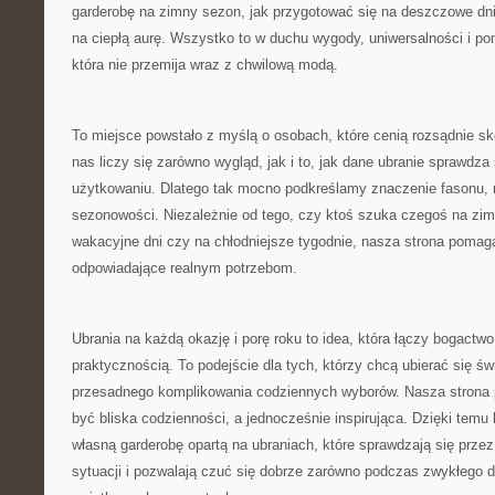
garderobę na zimny sezon, jak przygotować się na deszczowe dni,
na ciepłą aurę. Wszystko to w duchu wygody, uniwersalności i po
która nie przemija wraz z chwilową modą.
To miejsce powstało z myślą o osobach, które cenią rozsądnie s
nas liczy się zarówno wygląd, jak i to, jak dane ubranie sprawdz
użytkowaniu. Dlatego tak mocno podkreślamy znaczenie fasonu, m
sezonowości. Niezależnie od tego, czy ktoś szuka czegoś na zimę
wakacyjne dni czy na chłodniejsze tygodnie, nasza strona pomaga
odpowiadające realnym potrzebom.
Ubrania na każdą okazję i porę roku to idea, która łączy bogactw
praktycznością. To podejście dla tych, którzy chcą ubierać się św
przesadnego komplikowania codziennych wyborów. Nasza strona
być bliska codzienności, a jednocześnie inspirująca. Dzięki tem
własną garderobę opartą na ubraniach, które sprawdzają się przez 
sytuacji i pozwalają czuć się dobrze zarówno podczas zwykłego dni