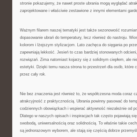
stronie pokazujemy, że nawet proste ubrania mogą wyglądać atrakc
zaprojektowane i właściwie zestawione z innymi elementami garde
Ważnym filarem naszej tematyki jest także sezonowość rozumiana
dopasowanie ubrań do temperatury, lecz również do nastroju. Wio
kolorom i lżejszym stylizacjom. Lato zachęca do sięgania po prze
zapewniają lekkość. Jesień to czas bardziej stonowanych odcieni
rozwiązań. Zima natomiast kojarzy się z solidnym ciepłem, ale ni
estetyki. Dzięki temu nasza strona to przestrzeń dla osób, które 
przez cały rok.
Nie bez znaczenia jest również to, że współczesna moda coraz cz
atrakcyjność z praktycznością. Ubrania powinny pasować do tem
codziennych obowiązkach i wspierać aktywność niezależnie od po
Dlatego w naszych opisach i inspiracjach tak często pojawiają si
swobodą, uniwersalnością oraz solidnością. To właśnie takie cechy
są jednorazowym wyborem, ale stają się częścią dobrze przemyśl