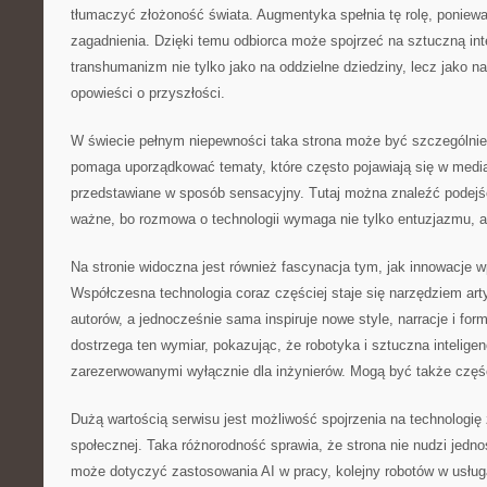
tłumaczyć złożoność świata. Augmentyka spełnia tę rolę, poniewa
zagadnienia. Dzięki temu odbiorca może spojrzeć na sztuczną inte
transhumanizm nie tylko jako na oddzielne dziedziny, lecz jako n
opowieści o przyszłości.
W świecie pełnym niepewności taka strona może być szczególni
pomaga uporządkować tematy, które często pojawiają się w media
przedstawiane w sposób sensacyjny. Tutaj można znaleźć podejści
ważne, bo rozmowa o technologii wymaga nie tylko entuzjazmu, a
Na stronie widoczna jest również fascynacja tym, jak innowacje w
Współczesna technologia coraz częściej staje się narzędziem arty
autorów, a jednocześnie sama inspiruje nowe style, narracje i fo
dostrzega ten wymiar, pokazując, że robotyka i sztuczna intelig
zarezerwowanymi wyłącznie dla inżynierów. Mogą być także częśc
Dużą wartością serwisu jest możliwość spojrzenia na technologię
społecznej. Taka różnorodność sprawia, że strona nie nudzi jedno
może dotyczyć zastosowania AI w pracy, kolejny robotów w usług