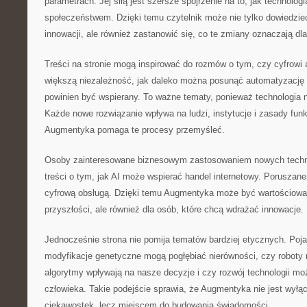
parametrach. Jej siłą jest szersze spojrzenie na to, jak technologi
społeczeństwem. Dzięki temu czytelnik może nie tylko dowiedzieć 
innowacji, ale również zastanowić się, co te zmiany oznaczają dla
Treści na stronie mogą inspirować do rozmów o tym, czy cyfrowi
większą niezależność, jak daleko można posunąć automatyzację d
powinien być wspierany. To ważne tematy, ponieważ technologia ni
Każde nowe rozwiązanie wpływa na ludzi, instytucje i zasady fun
Augmentyka pomaga te procesy przemyśleć.
Osoby zainteresowane biznesowym zastosowaniem nowych technol
treści o tym, jak AI może wspierać handel internetowy. Poruszan
cyfrową obsługą. Dzięki temu Augmentyka może być wartościowa 
przyszłości, ale również dla osób, które chcą wdrażać innowacje.
Jednocześnie strona nie pomija tematów bardziej etycznych. Pojaw
modyfikacje genetyczne mogą pogłębiać nierówności, czy roboty
algorytmy wpływają na nasze decyzje i czy rozwój technologii moż
człowieka. Takie podejście sprawia, że Augmentyka nie jest wyłą
ciekawostek, lecz miejscem do budowania świadomości.