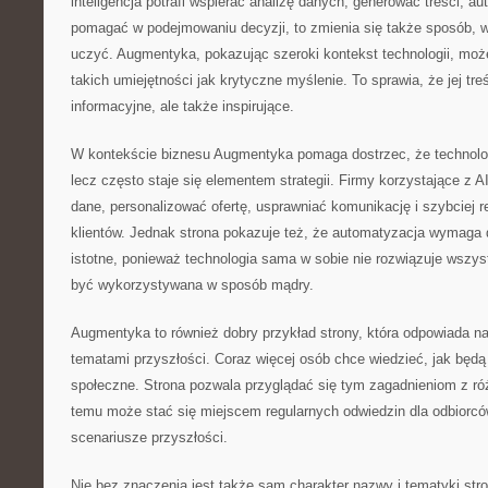
inteligencja potrafi wspierać analizę danych, generować treści, 
pomagać w podejmowaniu decyzji, to zmienia się także sposób, w 
uczyć. Augmentyka, pokazując szeroki kontekst technologii, moż
takich umiejętności jak krytyczne myślenie. To sprawia, że jej tre
informacyjne, ale także inspirujące.
W kontekście biznesu Augmentyka pomaga dostrzec, że technologi
lecz często staje się elementem strategii. Firmy korzystające z A
dane, personalizować ofertę, usprawniać komunikację i szybciej 
klientów. Jednak strona pokazuje też, że automatyzacja wymaga 
istotne, ponieważ technologia sama w sobie nie rozwiązuje wszys
być wykorzystywana w sposób mądry.
Augmentyka to również dobry przykład strony, która odpowiada n
tematami przyszłości. Coraz więcej osób chce wiedzieć, jak będą 
społeczne. Strona pozwala przyglądać się tym zagadnieniom z ró
temu może stać się miejscem regularnych odwiedzin dla odbiorcó
scenariusze przyszłości.
Nie bez znaczenia jest także sam charakter nazwy i tematyki str