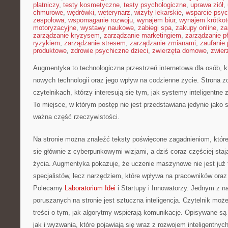
płatniczy
,
testy kosmetyczne
,
testy psychologiczne
,
uprawa ziół
,
chmurowe
,
wędrówki
,
weterynarz
,
wizyty lekarskie
,
wsparcie psyc
zespołowa
,
wspomaganie rozwoju
,
wynajem biur
,
wynajem krótko
motoryzacyjne
,
wystawy naukowe
,
zabiegi spa
,
zakupy online
,
za
zarządzanie kryzysem
,
zarządzanie marketingiem
,
zarządzanie p
ryzykiem
,
zarządzanie stresem
,
zarządzanie zmianami
,
zaufanie 
produktowe
,
zdrowie psychiczne dzieci
,
zwierzęta domowe
,
zwier
Augmentyka to technologiczna przestrzeń internetowa dla osób, 
nowych technologii oraz jego wpływ na codzienne życie. Strona z
czytelnikach, którzy interesują się tym, jak systemy inteligentne
To miejsce, w którym postęp nie jest przedstawiana jedynie jako s
ważna część rzeczywistości.
Na stronie można znaleźć teksty poświęcone zagadnieniom, które
się głównie z cyberpunkowymi wizjami, a dziś coraz częściej sta
życia. Augmentyka pokazuje, że uczenie maszynowe nie jest już t
specjalistów, lecz narzędziem, które wpływa na pracowników oraz
Polecamy
Laboratorium Idei
i Startupy i Innowatorzy. Jednym z 
poruszanych na stronie jest sztuczna inteligencja. Czytelnik moż
treści o tym, jak algorytmy wspierają komunikację. Opisywane są
jak i wyzwania, które pojawiają się wraz z rozwojem inteligentny