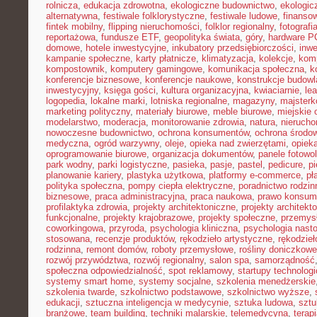
rolnicza
,
edukacja zdrowotna
,
ekologiczne budownictwo
,
ekologic
alternatywna
,
festiwale folklorystyczne
,
festiwale ludowe
,
finansow
fintek mobilny
,
flipping nieruchomości
,
folklor regionalny
,
fotograf
reportażowa
,
fundusze ETF
,
geopolityka świata
,
góry
,
hardware P
domowe
,
hotele inwestycyjne
,
inkubatory przedsiębiorczości
,
inwe
kampanie społeczne
,
karty płatnicze
,
klimatyzacja
,
kolekcje
,
kom
kompostownik
,
komputery gamingowe
,
komunikacja społeczna
,
k
konferencje biznesowe
,
konferencje naukowe
,
konstrukcje budow
inwestycyjny
,
księga gości
,
kultura organizacyjna
,
kwiaciarnie
,
le
logopedia
,
lokalne marki
,
lotniska regionalne
,
magazyny
,
majster
marketing polityczny
,
materiały biurowe
,
meble biurowe
,
miejskie 
modelarstwo
,
moderacja
,
monitorowanie zdrowia
,
natura
,
nierucho
nowoczesne budownictwo
,
ochrona konsumentów
,
ochrona środo
medyczna
,
ogród warzywny
,
oleje
,
opieka nad zwierzętami
,
opiek
oprogramowanie biurowe
,
organizacja dokumentów
,
panele fotowo
park wodny
,
parki logistyczne
,
pasieka
,
pasje
,
pastel
,
pedicure
,
p
planowanie kariery
,
plastyka użytkowa
,
platformy e-commerce
,
pł
polityka społeczna
,
pompy ciepła elektryczne
,
poradnictwo rodzin
biznesowe
,
praca administracyjna
,
praca naukowa
,
prawo konsum
profilaktyka zdrowia
,
projekty architektoniczne
,
projekty architekt
funkcjonalne
,
projekty krajobrazowe
,
projekty społeczne
,
przemys
coworkingowa
,
przyroda
,
psychologia kliniczna
,
psychologia nast
stosowana
,
recenzje produktów
,
rękodzieło artystyczne
,
rękodzieł
rodzinna
,
remont domów
,
roboty przemysłowe
,
rośliny doniczkowe
rozwój przywództwa
,
rozwój regionalny
,
salon spa
,
samorządność
społeczna odpowiedzialność
,
spot reklamowy
,
startupy technolog
systemy smart home
,
systemy socjalne
,
szkolenia menedżerskie
szkolenia twarde
,
szkolnictwo podstawowe
,
szkolnictwo wyższe
,
edukacji
,
sztuczna inteligencja w medycynie
,
sztuka ludowa
,
sztu
branżowe
,
team building
,
techniki malarskie
,
telemedycyna
,
terap