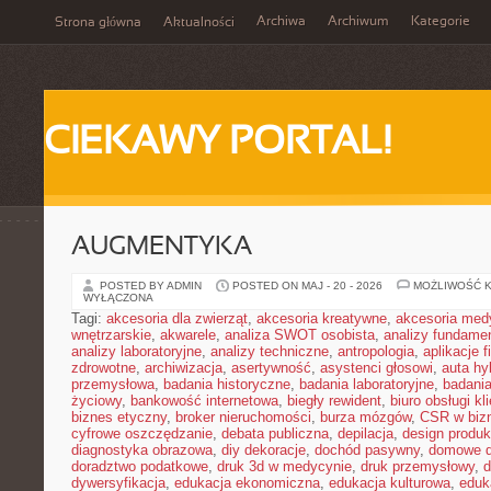
Archiwa
Archiwum
Kategorie
Strona główna
Aktualności
CIEKAWY PORTAL!
AUGMENTYKA
POSTED BY ADMIN
POSTED ON MAJ - 20 - 2026
MOŻLIWOŚĆ 
WYŁĄCZONA
Tagi:
akcesoria dla zwierząt
,
akcesoria kreatywne
,
akcesoria med
wnętrzarskie
,
akwarele
,
analiza SWOT osobista
,
analizy fundame
analizy laboratoryjne
,
analizy techniczne
,
antropologia
,
aplikacje 
zdrowotne
,
archiwizacja
,
asertywność
,
asystenci głosowi
,
auta h
przemysłowa
,
badania historyczne
,
badania laboratoryjne
,
badani
życiowy
,
bankowość internetowa
,
biegły rewident
,
biuro obsługi kl
biznes etyczny
,
broker nieruchomości
,
burza mózgów
,
CSR w biz
cyfrowe oszczędzanie
,
debata publiczna
,
depilacja
,
design produk
diagnostyka obrazowa
,
diy dekoracje
,
dochód pasywny
,
domowe d
doradztwo podatkowe
,
druk 3d w medycynie
,
druk przemysłowy
,
d
dywersyfikacja
,
edukacja ekonomiczna
,
edukacja kulturowa
,
eduk