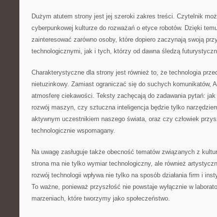
Dużym atutem strony jest jej szeroki zakres treści. Czytelnik mo
cyberpunkowej kulturze do rozważań o etyce robotów. Dzięki t
zainteresować zarówno osoby, które dopiero zaczynają swoją pr
technologicznymi, jak i tych, którzy od dawna śledzą futurystyczn
Charakterystyczne dla strony jest również to, że technologia prz
nietuzinkowy. Zamiast ograniczać się do suchych komunikatów, 
atmosferę ciekawości. Teksty zachęcają do zadawania pytań: ja
rozwój maszyn, czy sztuczna inteligencja będzie tylko narzędzie
aktywnym uczestnikiem naszego świata, oraz czy człowiek przysz
technologicznie wspomagany.
Na uwagę zasługuje także obecność tematów związanych z kultur
strona ma nie tylko wymiar technologiczny, ale również artystyc
rozwój technologii wpływa nie tylko na sposób działania firm i inst
To ważne, ponieważ przyszłość nie powstaje wyłącznie w laborato
marzeniach, które tworzymy jako społeczeństwo.