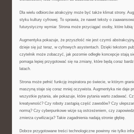
Dla wielu odbiorców atrakcyjny może być także klimat strony. Au
styku kultury cyfrowej. To sprawia, że nawet teksty o zaawanso
futurystyczny wymiar. Strona może przyciągać osoby, które lubią t
Augmentyka pokazuje, że przyszłość nie jest czymś abstrakcyjn
dzieje się już teraz, w cyfrowych asystentach. Dzięki tekstom pu
czytelnik może zobaczyć, jak pozornie odległe koncepcje stają s
pomaga lepiej przygotować się na zmiany, które będą coraz bardz
latach.
Strona może pełnić funkcję inspiratora po świecie, w którym gran
maszyną staje się coraz mniej oczywista. Augmentyka nie daje p
wszystkie pytania, ale pokazuje, które pytania warto zadawać. C
kreatywność? Czy roboty zastąpią część zawodów? Czy ulepszanie
normą? Czy cyberpunkowe wizje są ostrzeżeniem, czy zapowiedzi
zmierza cywilizacja? Takie zagadnienia nadają stronie głębię.
Dobrze przygotowane treści technologiczne powinny nie tylko inf