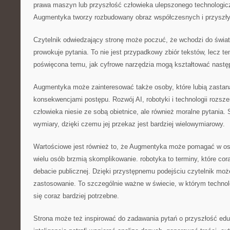
prawa maszyn lub przyszłość człowieka ulepszonego technologicz
Augmentyka tworzy rozbudowany obraz współczesnych i przyszły
Czytelnik odwiedzający stronę może poczuć, że wchodzi do świat
prowokuje pytania. To nie jest przypadkowy zbiór tekstów, lecz t
poświęcona temu, jak cyfrowe narzędzia mogą kształtować nastę
Augmentyka może zainteresować także osoby, które lubią zastan
konsekwencjami postępu. Rozwój AI, robotyki i technologii rozsz
człowieka niesie ze sobą obietnice, ale również moralne pytania. 
wymiary, dzięki czemu jej przekaz jest bardziej wielowymiarowy.
Wartościowe jest również to, że Augmentyka może pomagać w osw
wielu osób brzmią skomplikowanie. robotyka to terminy, które cora
debacie publicznej. Dzięki przystępnemu podejściu czytelnik moż
zastosowanie. To szczególnie ważne w świecie, w którym technol
się coraz bardziej potrzebne.
Strona może też inspirować do zadawania pytań o przyszłość eduk