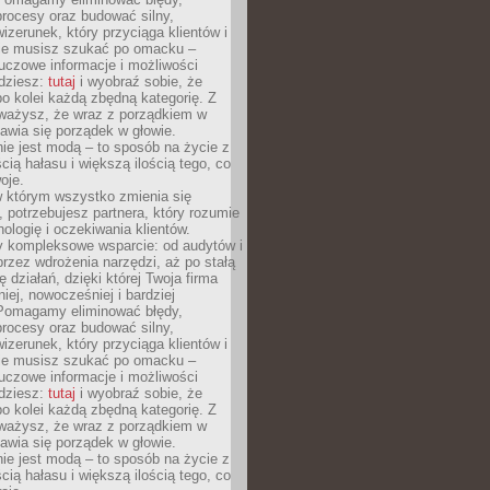
rocesy oraz budować silny,
izerunek, który przyciąga klientów i
Nie musisz szukać po omacku –
uczowe informacje i możliwości
jdziesz:
tutaj
i wyobraź sobie, że
o kolei każdą zbędną kategorię. Z
ażysz, że wraz z porządkiem w
awia się porządek w głowie.
ie jest modą – to sposób na życie z
ścią hałasu i większą ilością tego, co
oje.
w którym wszystko zmienia się
 potrzebujesz partnera, który rozumie
nologię i oczekiwania klientów.
 kompleksowe wsparcie: od audytów i
 przez wdrożenia narzędzi, aż po stałą
 działań, dzięki której Twoja firma
niej, nowocześniej i bardziej
Pomagamy eliminować błędy,
rocesy oraz budować silny,
izerunek, który przyciąga klientów i
Nie musisz szukać po omacku –
uczowe informacje i możliwości
jdziesz:
tutaj
i wyobraź sobie, że
o kolei każdą zbędną kategorię. Z
ażysz, że wraz z porządkiem w
awia się porządek w głowie.
ie jest modą – to sposób na życie z
ścią hałasu i większą ilością tego, co