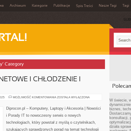
iwa
Archiwum
Kategorie
Publikacje
Nasze Tagi
Tagi
Spis Treści
SUB
RTAL!
y’ Category
NETOWE I CHŁODZENIE I
Poleca
APLIKACJE
2025
MOŻLIWOŚĆ KOMENTOWANIA
ZOSTAŁA WYŁĄCZONA
W świecie, 
INTERNETOWE
I
dynamicznie,
CHŁODZENIE
Diprocon.pl – Komputery, Laptopy i Akcesoria | Nowości
biznes, tech
I
Dostarczamy
WENTYLACJA
i Porady IT to nowoczesny serwis o nowych
konsultacji,
optymalizację
technologiach, który powstał z myślą o czytelnikach,
działa spraw
szukających sprawdzonych porad na temat technologii
zyskownie. 