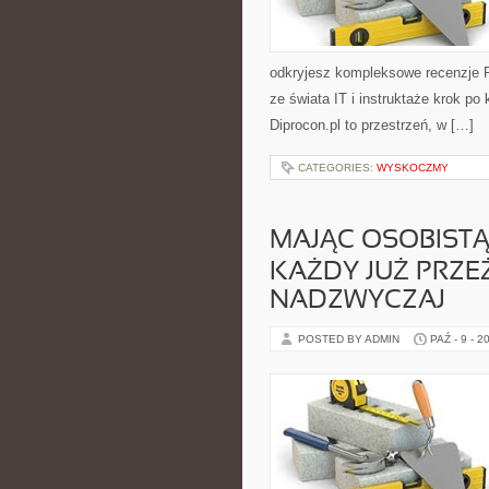
odkryjesz kompleksowe recenzje P
ze świata IT i instruktaże krok p
Diprocon.pl to przestrzeń, w […]
CATEGORIES:
WYSKOCZMY
MAJĄC OSOBIST
KAŻDY JUŻ PRZEŻ
NADZWYCZAJ
POSTED BY ADMIN
PAŹ - 9 - 2