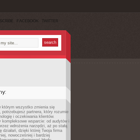
SCRIBE
FACEBOOK
TWITTER
my:
w którym wszystko zmienia się
 potrzebujesz partnera, który rozumie
nologię i oczekiwania klientów.
 kompleksowe wsparcie: od audytów i
 przez wdrożenia narzędzi, aż po stałą
 działań, dzięki której Twoja firma
niej, nowocześniej i bardziej
Pomagamy eliminować błędy,