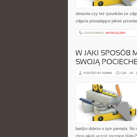
obrazów czy też rysunków ze zdję
zdjęcia posiadające jakieś przesł
CATEGORIES:
WYSKOCZMY
W JAKI SPOSÓB
SWOJĄ POCIECHĘ
POSTED BY ADMIN
CZE - 28 -
bardzo dobrze o tym pamięta. No d
chce jakoś uczcić rocznicę ślubu?