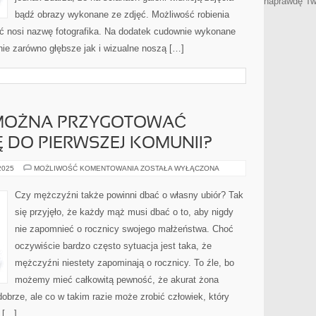
naprawdę Tw
bądź obrazy wykonane ze zdjęć. Możliwość robienia
ć nosi nazwę fotografika. Na dodatek cudownie wykonane
anie zarówno głębsze jak i wizualne noszą […]
 MOŻNA PRZYGOTOWAĆ
 DO PIERWSZEJ KOMUNII?
W
 2025
MOŻLIWOŚĆ KOMENTOWANIA
ZOSTAŁA WYŁĄCZONA
JAKI
SPOSÓB
MOŻNA
Czy mężczyźni także powinni dbać o własny ubiór? Tak
PRZYGOTOWAĆ
SWOJĄ
się przyjęło, że każdy mąż musi dbać o to, aby nigdy
POCIECHĘ
DO
nie zapomnieć o rocznicy swojego małżeństwa. Choć
PIERWSZEJ
KOMUNII?
oczywiście bardzo często sytuacja jest taka, że
mężczyźni niestety zapominają o rocznicy. To źle, bo
możemy mieć całkowitą pewność, że akurat żona
obrze, ale co w takim razie może zrobić człowiek, który
 […]