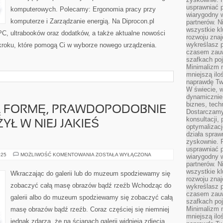
usprawniać p
komputerowych. Polecamy: Ergonomia pracy przy
wiarygodny w
komputerze i Zarządzanie energią. Na Diprocon.pl
partnerów. 
wszystkie kl
C, ultrabooków oraz dodatków, a także aktualne nowości
rozwoju zna
wykreślasz p
o kroku, które pomogą Ci w wyborze nowego urządzenia.
czasem zauw
szafkach poj
Minimalizm n
mniejszą ilo
naprawdę Tw
W świecie, 
dynamicznie,
biznes, tech
Ą FORMĘ, PRAWDOPODOBNIE
Dostarczamy
konsultacji,
YŁ W NIEJ JAKIEŚ
optymalizację
działa spraw
zyskownie. 
usprawniać p
MAJĄC
025
MOŻLIWOŚĆ KOMENTOWANIA
ZOSTAŁA WYŁĄCZONA
wiarygodny w
OSOBISTĄ
partnerów. 
FORMĘ,
PRAWDOPODOBNIE
wszystkie kl
Wkraczając do galerii lub do muzeum spodziewamy się
KAŻDY
rozwoju zna
JUŻ
zobaczyć całą masę obrazów bądź rzeźb Wchodząc do
wykreślasz p
PRZEŻYŁ
W
czasem zauw
galerii albo do muzeum spodziewamy się zobaczyć całą
NIEJ
szafkach poj
JAKIEŚ
Minimalizm n
masę obrazów bądź rzeźb. Coraz częściej się niemniej
NADZWYCZAJ
mniejszą ilo
jednak zdarza, że na ścianach galerii widnieją zdjęcia