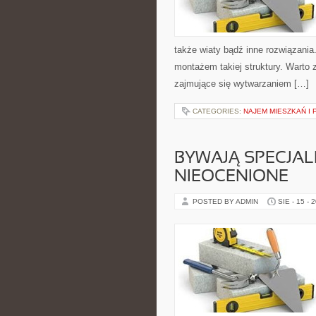
także wiaty bądź inne rozwiązania.
montażem takiej struktury. Warto 
zajmujące się wytwarzaniem […]
CATEGORIES:
NAJEM MIESZKAŃ I
BYWAJĄ SPECJALI
NIEOCENIONE
POSTED BY ADMIN
SIE - 15 - 