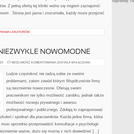
naprawdę Tw
tów. Z pełną ofertą tej kliniki wolno się migiem zaznajomić
resem . Strona jest jasna i zrozumiała, każdy może przejrzeć
 PRAWA LOKATORÓW
Ą NIEZWYKLE NOWOMODNE
TERAZ
025
MOŻLIWOŚĆ KOMENTOWANIA
ZOSTAŁA WYŁĄCZONA
FIRMY
SĄ
NIEZWYKLE
Ludzie częstokroć nie radzą sobie ze swoimi
NOWOMODNE
problemami, zatem zawód którym Współcześnie firmy
są niezmiernie nowoczesne. Oferują swoim
pracownikom nie tylko możliwość zarobku, jednak także
możliwość rozwoju prywatnego i awansu
profesjonalnego i publicznego. Zdołają to zaproponować
szkoleń i spotkań dla pracowników. Każda jedna firma, która
 musi uprzednio przeprowadzić konsultacje o psychologii
 niezmiernie ważne, dużo się można z nich dowiedzieć […]