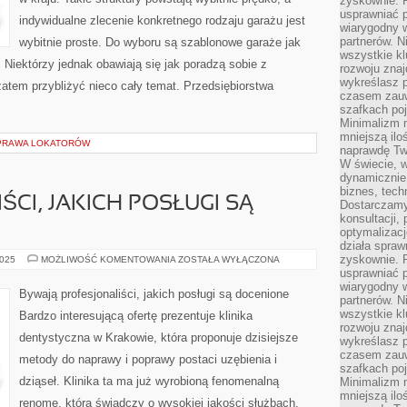
zyskownie. 
ROBIONE
usprawniać p
indywidualne zlecenie konkretnego rodzaju garażu jest
wiarygodny w
partnerów. 
wybitnie proste. Do wyboru są szablonowe garaże jak
wszystkie kl
 Niektórzy jednak obawiają się jak poradzą sobie z
rozwoju zna
wykreślasz p
zatem przybliżyć nieco cały temat. Przedsiębiorstwa
czasem zauw
szafkach poj
Minimalizm n
mniejszą ilo
 PRAWA LOKATORÓW
naprawdę Tw
W świecie, 
dynamicznie,
biznes, tech
ŚCI, JAKICH POSŁUGI SĄ
Dostarczamy
konsultacji,
optymalizację
działa spraw
zyskownie. 
BYWAJĄ
2025
MOŻLIWOŚĆ KOMENTOWANIA
ZOSTAŁA WYŁĄCZONA
SPECJALIŚCI,
usprawniać p
JAKICH
wiarygodny w
POSŁUGI
Bywają profesjonaliści, jakich posługi są docenione
SĄ
partnerów. 
NIEOCENIONE
wszystkie kl
Bardzo interesującą ofertę prezentuje klinika
rozwoju zna
dentystyczna w Krakowie, która proponuje dzisiejsze
wykreślasz p
czasem zauw
metody do naprawy i poprawy postaci uzębienia i
szafkach poj
dziąseł. Klinika ta ma już wyrobioną fenomenalną
Minimalizm n
mniejszą ilo
renomę, która świadczy o wysokiej jakości służbach,