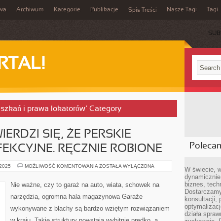
iwa
Archiwum
Kategorie
Publikacje
Nasze Tagi
Tagi
Spis Treści
SUB
RTAL!
eszkań i prawa lokatorów’ Category
IERDZI SIĘ, ŻE PERSKIE
Poleca
EKCYJNE. RĘCZNIE ROBIONE
OD
 2025
MOŻLIWOŚĆ KOMENTOWANIA
ZOSTAŁA WYŁĄCZONA
W świecie, 
SETEK
dynamicznie,
LAT
TWIERDZI
biznes, tech
Nie ważne, czy to garaż na auto, wiata, schowek na
SIĘ,
Dostarczamy
ŻE
narzędzia, ogromna hala magazynowa Garaże
PERSKIE
konsultacji,
DYWANY
optymalizację
wykonywane z blachy są bardzo wziętym rozwiązaniem
SĄ
działa spraw
PERFEKCYJNE.
w kraju. Takie struktury powstają wybitnie prędko, a
RĘCZNIE