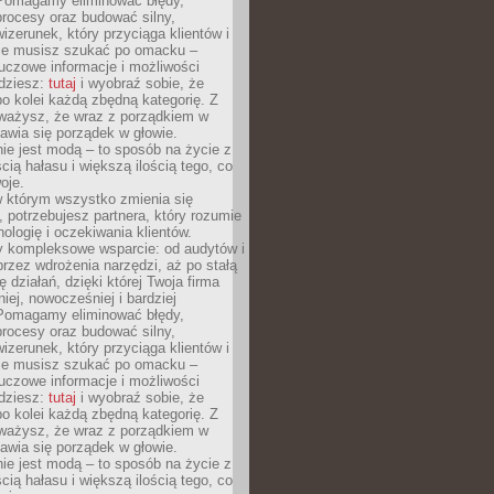
Pomagamy eliminować błędy,
rocesy oraz budować silny,
izerunek, który przyciąga klientów i
Nie musisz szukać po omacku –
uczowe informacje i możliwości
jdziesz:
tutaj
i wyobraź sobie, że
o kolei każdą zbędną kategorię. Z
ażysz, że wraz z porządkiem w
awia się porządek w głowie.
ie jest modą – to sposób na życie z
ścią hałasu i większą ilością tego, co
oje.
w którym wszystko zmienia się
 potrzebujesz partnera, który rozumie
nologię i oczekiwania klientów.
 kompleksowe wsparcie: od audytów i
 przez wdrożenia narzędzi, aż po stałą
 działań, dzięki której Twoja firma
niej, nowocześniej i bardziej
Pomagamy eliminować błędy,
rocesy oraz budować silny,
izerunek, który przyciąga klientów i
Nie musisz szukać po omacku –
uczowe informacje i możliwości
jdziesz:
tutaj
i wyobraź sobie, że
o kolei każdą zbędną kategorię. Z
ażysz, że wraz z porządkiem w
awia się porządek w głowie.
ie jest modą – to sposób na życie z
ścią hałasu i większą ilością tego, co