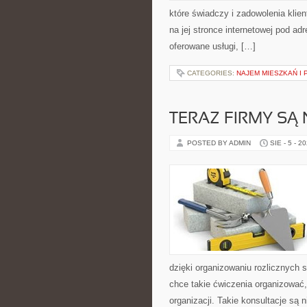
które świadczy i zadowolenia klien
na jej stronce internetowej pod ad
oferowane usługi, […]
CATEGORIES:
NAJEM MIESZKAŃ I
TERAZ FIRMY S
POSTED BY ADMIN
SIE - 5 - 2
dzięki organizowaniu rozlicznych 
chce takie ćwiczenia organizować,
organizacji. Takie konsultacje są