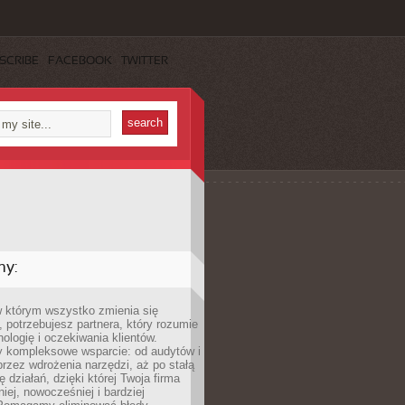
SCRIBE
FACEBOOK
TWITTER
my:
w którym wszystko zmienia się
 potrzebujesz partnera, który rozumie
nologię i oczekiwania klientów.
 kompleksowe wsparcie: od audytów i
 przez wdrożenia narzędzi, aż po stałą
 działań, dzięki której Twoja firma
niej, nowocześniej i bardziej