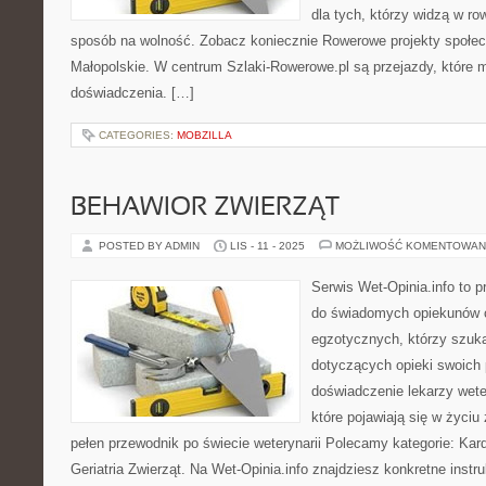
dla tych, którzy widzą w row
sposób na wolność. Zobacz koniecznie Rowerowe projekty społe
Małopolskie. W centrum Szlaki-Rowerowe.pl są przejazdy, które
doświadczenia. […]
CATEGORIES:
MOBZILLA
BEHAWIOR ZWIERZĄT
POSTED BY ADMIN
LIS - 11 - 2025
MOŻLIWOŚĆ KOMENTOWAN
Serwis Wet-Opinia.info to p
do świadomych opiekunów c
egzotycznych, którzy szuka
dotyczących opieki swoich p
doświadczenie lekarzy weter
które pojawiają się w życiu
pełen przewodnik po świecie weterynarii Polecamy kategorie: Kard
Geriatria Zwierząt. Na Wet-Opinia.info znajdziesz konkretne instru