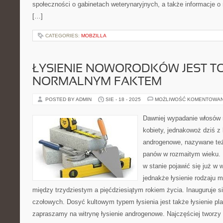
społeczności o gabinetach weterynaryjnych, a także informacje o
[…]
CATEGORIES:
MOBZILLA
ŁYSIENIE NOWORODKÓW JEST T
NORMALNYM FAKTEM
POSTED BY ADMIN
SIE - 18 - 2025
MOŻLIWOŚĆ KOMENTOWA
Dawniej wypadanie włosów n
kobiety, jednakowoż dziś z
androgenowe, nazywane też
panów w rozmaitym wieku.
w stanie pojawić się już w
jednakże łysienie rodzaju
między trzydziestym a pięćdziesiątym rokiem życia. Inauguruje s
czołowych. Dosyć kultowym typem łysienia jest także łysienie pl
zapraszamy na witrynę łysienie androgenowe. Najczęściej tworzy 