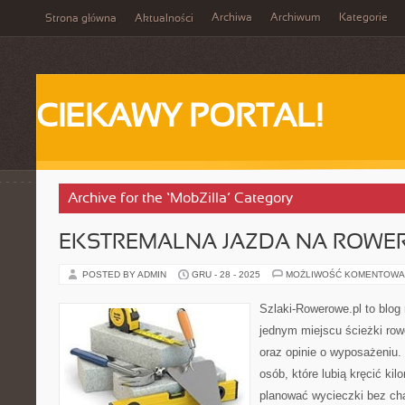
Archiwa
Archiwum
Kategorie
Strona główna
Aktualności
CIEKAWY PORTAL!
Archive for the ‘MobZilla’ Category
EKSTREMALNA JAZDA NA ROWE
POSTED BY ADMIN
GRU - 28 - 2025
MOŻLIWOŚĆ KOMENTOWA
Szlaki-Rowerowe.pl to blog 
jednym miejscu ścieżki row
oraz opinie o wyposażeniu
osób, które lubią kręcić ki
planować wycieczki bez cha