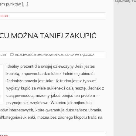
naprawdę Tw
dem punktów […]
NESCO
CU MOŻNA TANIEJ ZAKUPIĆ
W
 2025
MOŻLIWOŚĆ KOMENTOWANIA
ZOSTAŁA WYŁĄCZONA
KTÓRYM
MIEJSCU
MOŻNA
Idealny prezent dla swojej dziewczyny Jeśli jesteś
TANIEJ
ZAKUPIĆ
kobietą, zapewne bardzo lubisz ładnie się ubierać.
UBRANIA?
Jednakże prawda jest taka, iż trudno jest z typowej
wypłaty kupić za wiele sukienek i całą resztę. Jednak z
całą pewnością możemy jakoś obejść ten problem –
przynajmniej częściowo. W końcu jak najbardziej
ów internetowych, które gwarantują dużo tańsze ubrania.
/kategoria/sukienki, można bez żadnego kłopotu trafić na