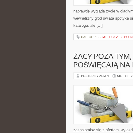
naprawdę wygląda życie w ciągłym 
wewnętrzny głód świata spotyka s
katalogu, ale […]
CATEGORIES:
MIEJSCA Z LISTY U
ŻACY POZA TYM,
POŚWIĘCAJĄ NA
POSTED BY ADMIN
SIE - 12 - 
zaznajomisz się z ofertami wyjazdó