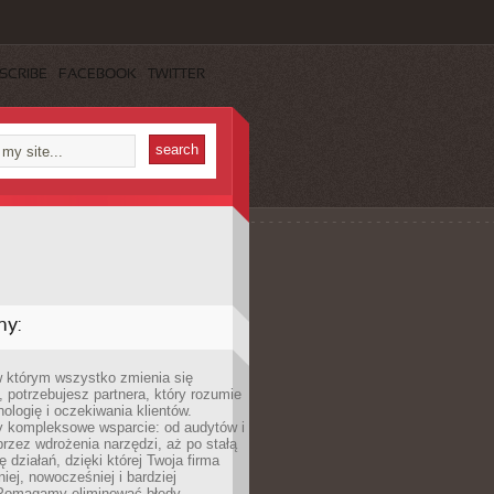
SCRIBE
FACEBOOK
TWITTER
my:
w którym wszystko zmienia się
 potrzebujesz partnera, który rozumie
nologię i oczekiwania klientów.
 kompleksowe wsparcie: od audytów i
 przez wdrożenia narzędzi, aż po stałą
 działań, dzięki której Twoja firma
niej, nowocześniej i bardziej
Pomagamy eliminować błędy,