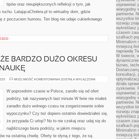
tipów oraz nieupiększonych refleksji o tym, jak
usprawniać p
wiarygodny w
ruchu. LatającaCholera.pl to wirtualny dom, gdzie
partnerów. 
wszystkie kl
ię z poczuciem humoru. Ten blog nie udaje cukierkowego
rozwoju zna
wykreślasz p
czasem zauw
szafkach poj
NESCO
Minimalizm n
mniejszą ilo
naprawdę Tw
W świecie, 
 ŻE BARDZO DUŻO OKRESU
dynamicznie,
biznes, tech
 NAUKĘ
Dostarczamy
konsultacji,
optymalizację
ŻACY
2025
MOŻLIWOŚĆ KOMENTOWANIA
ZOSTAŁA WYŁĄCZONA
POZA
działa spraw
TYM,
zyskownie. 
ŻE
W poprzednim czasie w Polsce, zaroiło się od ofert
usprawniać p
BARDZO
DUŻO
wiarygodny w
podróży, tak nazywanych last minute W ferie nie miałeś
OKRESU
partnerów. 
POŚWIĘCAJĄ
zanadto dużo wolnego czasu na zorganizowanie sobie
NA
wszystkie kl
NAUKĘ
rozwoju zna
wypoczynku? Czy też dopiero ostatnio dowiedziałeś się,
wykreślasz p
że przypada Ci urlop? No to nie czekaj oraz udaj się do
czasem zauw
szafkach poj
najbliższego biura podróży, w jakim miejscu
Minimalizm n
mniejszą ilo
w na ostatnią chwilę. Oferty te słyną z tego, że są