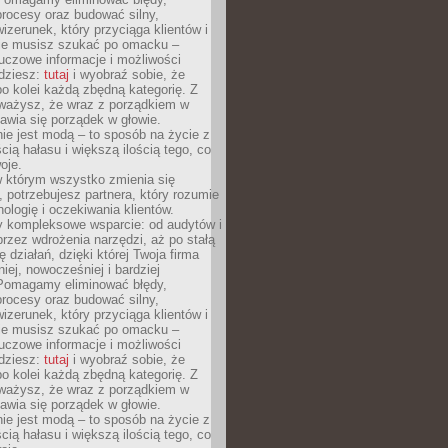
rocesy oraz budować silny,
izerunek, który przyciąga klientów i
Nie musisz szukać po omacku –
uczowe informacje i możliwości
jdziesz:
tutaj
i wyobraź sobie, że
o kolei każdą zbędną kategorię. Z
ażysz, że wraz z porządkiem w
awia się porządek w głowie.
ie jest modą – to sposób na życie z
ścią hałasu i większą ilością tego, co
oje.
w którym wszystko zmienia się
 potrzebujesz partnera, który rozumie
nologię i oczekiwania klientów.
 kompleksowe wsparcie: od audytów i
 przez wdrożenia narzędzi, aż po stałą
 działań, dzięki której Twoja firma
niej, nowocześniej i bardziej
Pomagamy eliminować błędy,
rocesy oraz budować silny,
izerunek, który przyciąga klientów i
Nie musisz szukać po omacku –
uczowe informacje i możliwości
jdziesz:
tutaj
i wyobraź sobie, że
o kolei każdą zbędną kategorię. Z
ażysz, że wraz z porządkiem w
awia się porządek w głowie.
ie jest modą – to sposób na życie z
ścią hałasu i większą ilością tego, co