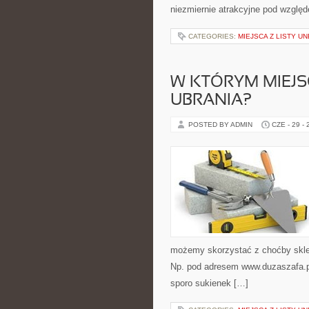
niezmiernie atrakcyjne pod wzglę
CATEGORIES:
MIEJSCA Z LISTY U
W KTÓRYM MIEJS
UBRANIA?
POSTED BY ADMIN
CZE - 29 -
możemy skorzystać z choćby sklep
Np. pod adresem www.duzaszafa.pl
sporo sukienek […]