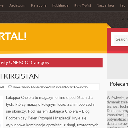
iwa
Archiwum
Kategorie
Publikacje
Nasze Tagi
Tagi
Spis Treści
SUB
RTAL!
z Listy UNESCO’ Category
I KIRGISTAN
Poleca
MJANMA
2025
MOŻLIWOŚĆ KOMENTOWANIA
ZOSTAŁA WYŁĄCZONA
(BIRMA)
I
KIRGISTAN
Latająca Cholera to magazyn online o podróżach dla
W świecie, 
dynamicznie,
tych, którzy marzą o kolejnym locie, zanim poprzedni
biznes, tech
Dostarczamy
się skończy. Pod hasłem „Latająca Cholera – Blog
konsultacji,
Podróżniczy Pełen Przygód i Inspiracji” kryje się
optymalizację
działa spraw
wybuchowa kombinacja opowieści z drogi, użytecznych
zyskownie. 