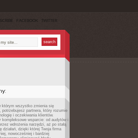
SCRIBE
FACEBOOK
TWITTER
my:
w którym wszystko zmienia się
 potrzebujesz partnera, który rozumie
nologię i oczekiwania klientów.
 kompleksowe wsparcie: od audytów i
 przez wdrożenia narzędzi, aż po stałą
 działań, dzięki której Twoja firma
niej, nowocześniej i bardziej