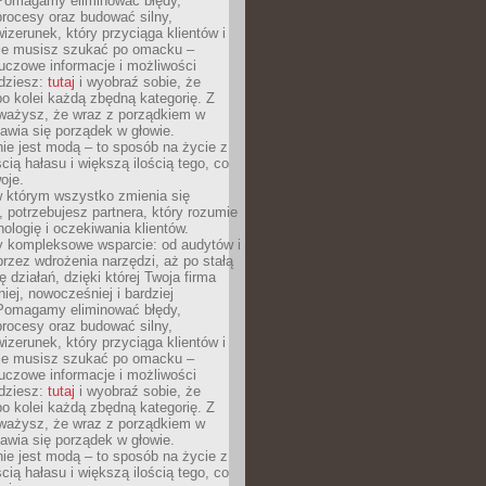
Pomagamy eliminować błędy,
rocesy oraz budować silny,
izerunek, który przyciąga klientów i
Nie musisz szukać po omacku –
uczowe informacje i możliwości
jdziesz:
tutaj
i wyobraź sobie, że
o kolei każdą zbędną kategorię. Z
ażysz, że wraz z porządkiem w
awia się porządek w głowie.
ie jest modą – to sposób na życie z
ścią hałasu i większą ilością tego, co
oje.
w którym wszystko zmienia się
 potrzebujesz partnera, który rozumie
nologię i oczekiwania klientów.
 kompleksowe wsparcie: od audytów i
 przez wdrożenia narzędzi, aż po stałą
 działań, dzięki której Twoja firma
niej, nowocześniej i bardziej
Pomagamy eliminować błędy,
rocesy oraz budować silny,
izerunek, który przyciąga klientów i
Nie musisz szukać po omacku –
uczowe informacje i możliwości
jdziesz:
tutaj
i wyobraź sobie, że
o kolei każdą zbędną kategorię. Z
ażysz, że wraz z porządkiem w
awia się porządek w głowie.
ie jest modą – to sposób na życie z
ścią hałasu i większą ilością tego, co