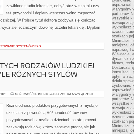
zyskownie. 
usprawniać p
zawikłane studia lekarskie, odbyć staż w szpitalu czy
wiarygodny w
też przychodni i dopiero wtenczas wolno rozpocząć
partnerów. 
wszystkie kl
eczniczej. W Polsce tytuł doktora zdobywa się kończąc
rozwoju zna
wykreślasz p
a wydziale leczniczym dowolnej uczelni lekarskiej. Dyplom
czasem zauw
szafkach poj
Minimalizm n
mniejszą ilo
EKTOWANIE SYSTEMÓW RPG
naprawdę Tw
W świecie, 
dynamicznie,
biznes, tech
AITYCH RODZAJÓW LUDZKIEJ
Dostarczamy
konsultacji,
YLE RÓŻNYCH STYLÓW
optymalizację
działa spraw
zyskownie. 
usprawniać p
TYLE,
wiarygodny w
 2025
MOŻLIWOŚĆ KOMENTOWANIA
ZOSTAŁA WYŁĄCZONA
ILE
partnerów. 
ROZMAITYCH
wszystkie kl
RODZAJÓW
Różnorodność produktów przygotowanych z myślą o
LUDZKIEJ
rozwoju zna
OSOBOWOŚCI,
wykreślasz p
dzieciach z pewnością Różnorodność towarów
TYLE
czasem zauw
RÓŻNYCH
przygotowanych z myślą o dzieciach na sto procent
STYLÓW
szafkach poj
UBIERANIA
Minimalizm n
zaskakują rodziców, którzy zapewne pragną się jak
SIĘ
mniejszą ilo