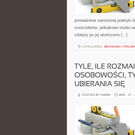
prowadzenie samoistnej praktyki l
sześcioletnie, jednakowe studia n
zdobyty po jej ukończeniu […]
CATEGORIES:
MECHANIKI I PROJ
TYLE, ILE ROZM
OSOBOWOŚCI, T
UBIERANIA SIĘ
POSTED BY ADMIN
WRZ - 27 -