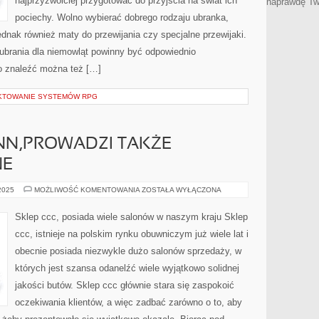
najprzyzwoiciej przygotować do przyjścia na świat ich
naprawdę Tw
pociechy. Wolno wybierać dobrego rodzaju ubranka,
 jednak również maty do przewijania czy specjalne przewijaki.
u ubrania dla niemowląt powinny być odpowiednio
 znaleźć można też […]
EKTOWANIE SYSTEMÓW RPG
NN,PROWADZI TAKŻE
NE
SKLEP
 2025
MOŻLIWOŚĆ KOMENTOWANIA
ZOSTAŁA WYŁĄCZONA
DEICHMANN,PROWADZI
TAKŻE
SPRZEDAŻ
Sklep ccc, posiada wiele salonów w naszym kraju Sklep
ONLINE
ccc, istnieje na polskim rynku obuwniczym już wiele lat i
obecnie posiada niezwykle dużo salonów sprzedaży, w
których jest szansa odanelźć wiele wyjątkowo solidnej
jakości butów. Sklep ccc głównie stara się zaspokoić
oczekiwania klientów, a więc zadbać zarówno o to, aby