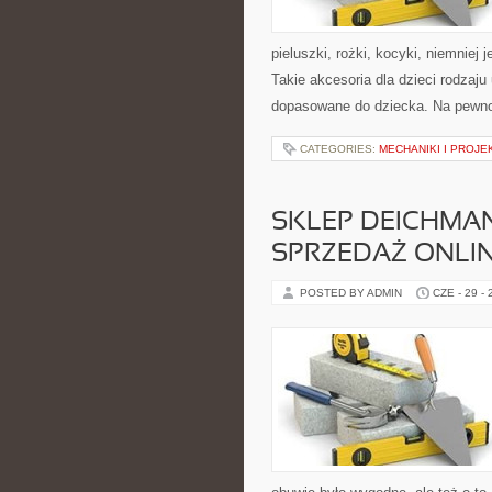
pieluszki, rożki, kocyki, niemniej
Takie akcesoria dla dzieci rodzaj
dopasowane do dziecka. Na pewno
CATEGORIES:
MECHANIKI I PROJ
SKLEP DEICHMA
SPRZEDAŻ ONLI
POSTED BY ADMIN
CZE - 29 -