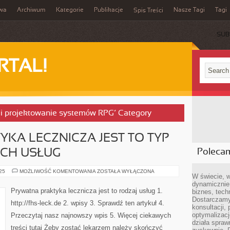
iwa
Archiwum
Kategorie
Publikacje
Nasze Tagi
Tagi
Spis Treści
SUB
RTAL!
i i projektowanie systemów RPG’ Category
YKA LECZNICZA JEST TO TYP
CH USŁUG
Poleca
OSOBISTA
025
MOŻLIWOŚĆ KOMENTOWANIA
ZOSTAŁA WYŁĄCZONA
W świecie, 
PRAKTYKA
LECZNICZA
dynamicznie,
JEST
Prywatna praktyka lecznicza jest to rodzaj usług 1.
biznes, tech
TO
Dostarczamy
TYP
http://fhs-leck.de 2. wpisy 3. Sprawdź ten artykuł 4.
PROFESJONALNYCH
konsultacji,
USŁUG
optymalizację
Przeczytaj nasz najnowszy wpis 5. Więcej ciekawych
działa spraw
treści tutaj Żeby zostać lekarzem należy skończyć