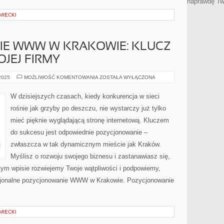
naprawdę Tw
MIECKI
E WWW W KRAKOWIE: KLUCZ
JEJ FIRMY
POZYCJONOWANIE
 2025
MOŻLIWOŚĆ KOMENTOWANIA
ZOSTAŁA WYŁĄCZONA
WWW
W
KRAKOWIE:
W dzisiejszych czasach, kiedy konkurencja w sieci
KLUCZ
DO
rośnie jak grzyby po deszczu, nie wystarczy już tylko
SUKCESU
TWOJEJ
mieć pięknie wyglądającą stronę internetową. Kluczem
FIRMY
do sukcesu jest odpowiednie pozycjonowanie –
zwłaszcza w tak dynamicznym mieście jak Kraków.
Myślisz o rozwoju swojego biznesu i zastanawiasz się,
 tym wpisie rozwiejemy Twoje wątpliwości i podpowiemy,
esjonalne pozycjonowanie WWW w Krakowie. Pozycjonowanie
MIECKI