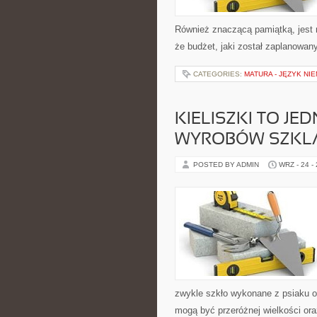
Również znaczącą pamiątką, jest 
że budżet, jaki został zaplanowan
CATEGORIES:
MATURA - JĘZYK NIE
KIELISZKI TO JE
WYROBÓW SZKL
POSTED BY ADMIN
WRZ - 24 -
zwykle szkło wykonane z psiaku o
mogą być przeróżnej wielkości ora