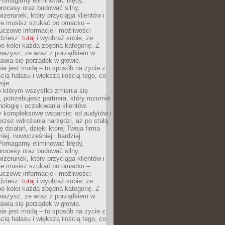
Pomagamy eliminować błędy,
rocesy oraz budować silny,
izerunek, który przyciąga klientów i
Nie musisz szukać po omacku –
uczowe informacje i możliwości
jdziesz:
tutaj
i wyobraź sobie, że
o kolei każdą zbędną kategorię. Z
ażysz, że wraz z porządkiem w
awia się porządek w głowie.
ie jest modą – to sposób na życie z
ścią hałasu i większą ilością tego, co
oje.
w którym wszystko zmienia się
 potrzebujesz partnera, który rozumie
nologię i oczekiwania klientów.
 kompleksowe wsparcie: od audytów i
 przez wdrożenia narzędzi, aż po stałą
 działań, dzięki której Twoja firma
niej, nowocześniej i bardziej
Pomagamy eliminować błędy,
rocesy oraz budować silny,
izerunek, który przyciąga klientów i
Nie musisz szukać po omacku –
uczowe informacje i możliwości
jdziesz:
tutaj
i wyobraź sobie, że
o kolei każdą zbędną kategorię. Z
ażysz, że wraz z porządkiem w
awia się porządek w głowie.
ie jest modą – to sposób na życie z
ścią hałasu i większą ilością tego, co