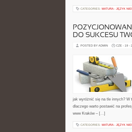
CATEGORIES:
MATURA - JĘZYK NIE
POZYCJONOWANI
DO SUKCESU TWO
POSTED BY ADMIN
CZE - 19 -
jak wyróżnić się na tle innych? W
dlaczego warto postawić na prof
www Kraków – […]
CATEGORIES:
MATURA - JĘZYK NIE