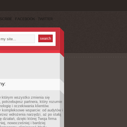
SCRIBE
FACEBOOK
TWITTER
my:
w którym wszystko zmienia się
 potrzebujesz partnera, który rozumie
nologię i oczekiwania klientów.
 kompleksowe wsparcie: od audytów i
 przez wdrożenia narzędzi, aż po stałą
 działań, dzięki której Twoja firma
niej, nowocześniej i bardziej