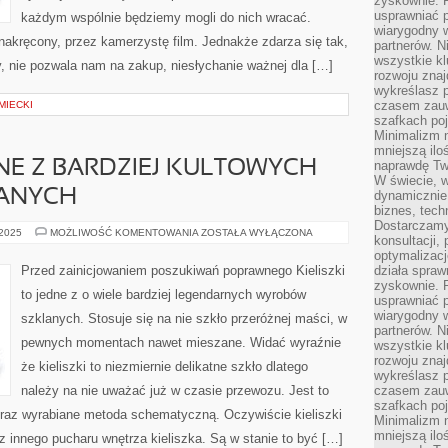
zyskownie. 
usprawniać p
każdym wspólnie będziemy mogli do nich wracać.
wiarygodny w
nakręcony, przez kamerzystę film. Jednakże zdarza się tak,
partnerów. 
wszystkie kl
y, nie pozwala nam na zakup, niesłychanie ważnej dla […]
rozwoju zna
wykreślasz p
czasem zauw
MIECKI
szafkach poj
Minimalizm n
mniejszą ilo
DNE Z BARDZIEJ KULTOWYCH
naprawdę Tw
W świecie, 
ANYCH
dynamicznie,
biznes, tech
Dostarczamy
KIELISZKI
 2025
MOŻLIWOŚĆ KOMENTOWANIA
ZOSTAŁA WYŁĄCZONA
konsultacji,
TO
JEDNE
optymalizację
Z
Przed zainicjowaniem poszukiwań poprawnego Kieliszki
działa spraw
BARDZIEJ
zyskownie. 
KULTOWYCH
to jedne z o wiele bardziej legendarnych wyrobów
WYROBÓW
usprawniać p
SZKLANYCH
wiarygodny w
szklanych. Stosuje się na nie szkło przeróżnej maści, w
partnerów. 
pewnych momentach nawet mieszane. Widać wyraźnie
wszystkie kl
rozwoju zna
że kieliszki to niezmiernie delikatne szkło dlatego
wykreślasz p
należy na nie uważać już w czasie przewozu. Jest to
czasem zauw
szafkach poj
raz wyrabiane metoda schematyczną. Oczywiście kieliszki
Minimalizm n
mniejszą ilo
z innego pucharu wnętrza kieliszka. Są w stanie to być […]