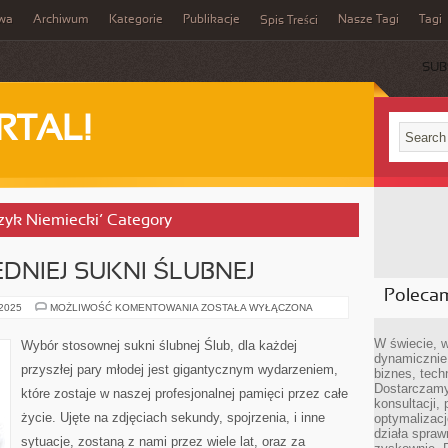
iwa
Archiwum
Kategorie
Publikacje
Nasze Tagi
Tagi
Spis Treści
SUB
RTAL!
język Niemiecki’ Category
NIEJ SUKNI ŚLUBNEJ
Poleca
WYBÓR
 2025
MOŻLIWOŚĆ KOMENTOWANIA
ZOSTAŁA WYŁĄCZONA
ODPOWIEDNIEJ
SUKNI
ŚLUBNEJ
W świecie, 
Wybór stosownej sukni ślubnej Ślub, dla każdej
dynamicznie,
przyszłej pary młodej jest gigantycznym wydarzeniem,
biznes, tech
Dostarczamy
które zostaje w naszej profesjonalnej pamięci przez całe
konsultacji,
życie. Ujęte na zdjęciach sekundy, spojrzenia, i inne
optymalizację
działa spraw
sytuacje, zostaną z nami przez wiele lat, oraz za