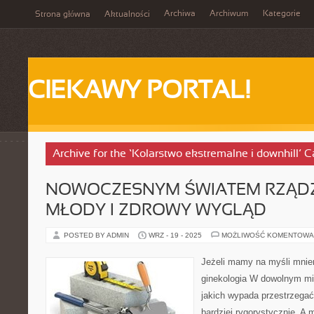
Archiwa
Archiwum
Kategorie
Strona główna
Aktualności
CIEKAWY PORTAL!
Archive for the ‘Kolarstwo ekstremalne i downhill’ 
NOWOCZESNYM ŚWIATEM RZĄDZĄ
MŁODY I ZDROWY WYGLĄD
POSTED BY ADMIN
WRZ - 19 - 2025
MOŻLIWOŚĆ KOMENTOWA
Jeżeli mamy na myśli mnie
ginekologia W dowolnym mi
jakich wypada przestrzega
bardziej rygorystycznie. A