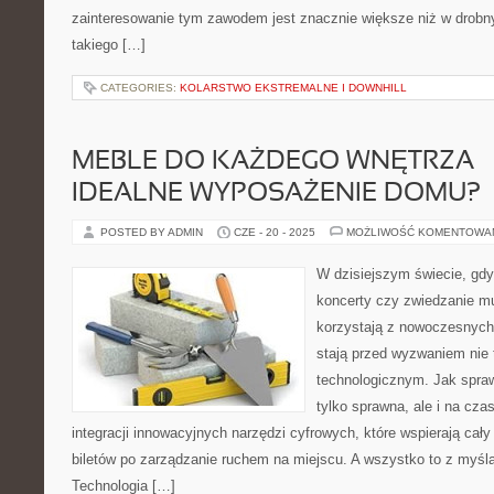
zainteresowanie tym zawodem jest znacznie większe niż w drobn
takiego […]
CATEGORIES:
KOLARSTWO EKSTREMALNE I DOWNHILL
MEBLE DO KAŻDEGO WNĘTRZA –
IDEALNE WYPOSAŻENIE DOMU?
POSTED BY ADMIN
CZE - 20 - 2025
MOŻLIWOŚĆ KOMENTOWA
W dzisiejszym świecie, gdy
koncerty czy zwiedzanie m
korzystają z nowoczesnych 
stają przed wyzwaniem nie t
technologicznym. Jak sprawi
tylko sprawna, ale i na cz
integracji innowacyjnych narzędzi cyfrowych, które wspierają cał
biletów po zarządzanie ruchem na miejscu. A wszystko to z myślą
Technologia […]