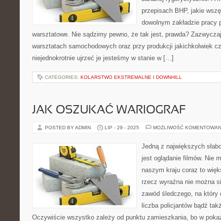
przepisach BHP, jakie wszę
dowolnym zakładzie pracy p
warsztatowe. Nie sądzimy pewno, że tak jest, prawda? Zazwyczaj
warsztatach samochodowych oraz przy produkcji jakichkolwiek c
niejednokrotnie ujrzeć je jesteśmy w stanie w […]
CATEGORIES:
KOLARSTWO EKSTREMALNE I DOWNHILL
JAK OSZUKAĆ WARIOGRAF
POSTED BY ADMIN
LIP - 29 - 2025
MOŻLIWOŚĆ KOMENTOWAN
Jedną z największych słabo
jest oglądanie filmów. Nie
naszym kraju coraz to wię
rzecz wyraźna nie można s
zawód śledczego, na który 
liczba policjantów bądź tak
Oczywiście wszystko zależy od punktu zamieszkania, bo w poka