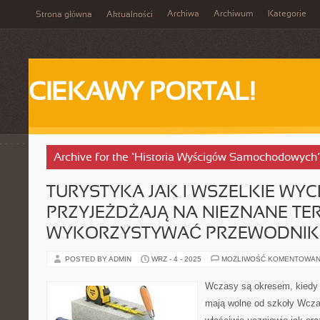
Archiwa
Archiwum
Kategorie
Strona główna
Aktualności
CIEKAWY PORTAL!
Archive for the ‘Historia Wyścigów Samochodowych
TURYSTYKA JAK I WSZELKIE WYCI
PRZYJEŻDŻAJĄ NA NIEZNANE TE
WYKORZYSTYWAĆ PRZEWODNIK
POSTED BY ADMIN
WRZ - 4 - 2025
MOŻLIWOŚĆ KOMENTOWAN
Wczasy są okresem, kiedy 
mają wolne od szkoły Wcza