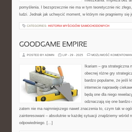
mieszkania. Impreza bez alk
pomyślenia. I bezsprzecznie nie ma w tym teoretycznie nic złego
ludzi. Jednak jak uchwycić moment, w którym nie pragniemy się 
CATEGORIES:
HISTORIA WYŚCIGÓW SAMOCHODOWYCH
GOODGAME EMPIRE
POSTED BY ADMIN
LIP - 29 - 2025
MOŻLIWOŚĆ KOMENTOWAN
Ikariam – gra strategiczna 
obecnej różne gry strategic
bardzo popularne, że jeśli 
internecie naprawdę ciekaw
będą one dla niego rewelacy
odznaczają się one bardzo
zatem nie ma najmniejszego nawet znaczenia to, czym tak w ogó
zainteresowani – absolutnie w każdej sytuacji znajdziemy wśród 
odpowiedniego. […]