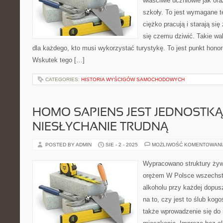
właściwie uczniowie jak or
szkoły. To jest wymagane te
ciężko pracują i starają się
się czemu dziwić. Takie wa
dla każdego, kto musi wykorzystać turystykę. To jest punkt honoru
Wskutek tego […]
CATEGORIES:
HISTORIA WYŚCIGÓW SAMOCHODOWYCH
HOMO SAPIENS JEST JEDNOSTKĄ
NIESŁYCHANIE TRUDNĄ
POSTED BY ADMIN
SIE - 2 - 2025
MOŻLIWOŚĆ KOMENTOWAN
Wypracowano struktury żywi
orężem W Polsce wszechst
alkoholu przy każdej dopus
na to, czy jest to ślub kogoś
także wprowadzenie się do