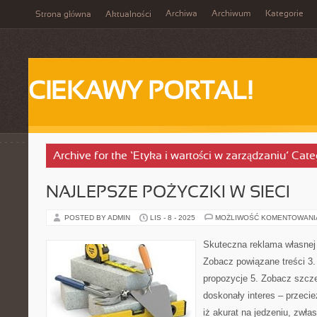
Archiwa
Archiwum
Kategorie
Strona główna
Aktualności
CIEKAWY PORTAL!
Archive for the ‘Etyka i wartości w zarządzaniu’ Cat
NAJLEPSZE POŻYCZKI W SIECI
POSTED BY ADMIN
LIS - 8 - 2025
MOŻLIWOŚĆ KOMENTOWAN
Skuteczna reklama własnej 
Zobacz powiązane treści 3.
propozycje 5. Zobacz szczeg
doskonały interes – przeci
iż akurat na jedzeniu, zwła