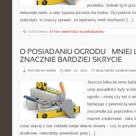
przebitka. Jednak tych pizze
niebywale wiele, a więc typowa pizzeria ma trudno. Oczywiście 
statystyki, to znaczy sprawić, że będziemy mieli możliwość […]
CATEGORIES:
ETYKA I WARTOŚCI W ZARZĄDZANIU
O POSIADANIU OGRODU – MNIEJ 
ZNACZNIE BARDZIEJ SKRYCIE
POSTED BY ADMIN
WRZ - 16 - 2025
MOŻLIWOŚĆ KOMENTOWA
Jeszcze kilka lat temu byl
ceny posiadłości były w in
ogrodu – mniej czy też o wi
fantazjuje z pewnością wielu
zrozumiała już poprzednio n
marzeń zrealizować. Jako 
coraz więcej z nas zakłada swoje własne skwery – czy to przydom
działkowe, należałoby powiedzieć parę […]