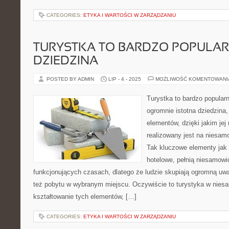
CATEGORIES:
ETYKA I WARTOŚCI W ZARZĄDZANIU
TURYSTKA TO BARDZO POPULA
DZIEDZINA
POSTED BY ADMIN
LIP - 4 - 2025
MOŻLIWOŚĆ KOMENTOWAN
Turystka to bardzo popularn
ogromnie istotna dziedzina,
elementów, dzięki jakim jej 
realizowany jest na niesam
Tak kluczowe elementy jak 
hotelowe, pełnią niesamowi
funkcjonujących czasach, dlatego że ludzie skupiają ogromną uwa
też pobytu w wybranym miejscu. Oczywiście to turystyka w nies
kształtowanie tych elementów, […]
CATEGORIES:
ETYKA I WARTOŚCI W ZARZĄDZANIU