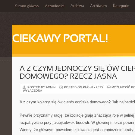
Archiwa
Archiwum
Kategorie
Strona główna
Aktualności
CIEKAWY PORTAL!
A Z CZYM JEDNOCZY SIĘ ÓW CIE
DOMOWEGO? RZECZ JASNA
POSTED BY ADMIN
POSTED ON PAŹ - 8 - 2025
MOŻLIWOŚĆ K
WYŁĄCZONA
A z czym kojarzy się ów ciepło ogniska domowego? Jak najbardzi
Pewnie przyznamy rację, że izolacje grają znaczącą rolę w pełnej 
rozpatrywane przy jakiejkolwiek budowli. W głównej mierze powin
Wiemy, że głównym powodem izolowania jest ograniczenie utraty 