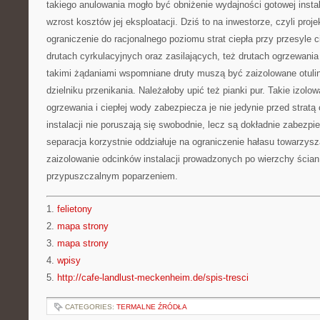
takiego anulowania mogło być obniżenie wydajności gotowej instal
wzrost kosztów jej eksploatacji. Dziś to na inwestorze, czyli pr
ograniczenie do racjonalnego poziomu strat ciepła przy przesyle c
drutach cyrkulacyjnych oraz zasilających, też drutach ogrzewani
takimi żądaniami wspomniane druty muszą być zaizolowane otulin
dzielniku przenikania. Należałoby upić też pianki pur. Takie izolo
ogrzewania i ciepłej wody zabezpiecza je nie jedynie przed stratą 
instalacji nie poruszają się swobodnie, lecz są dokładnie zabezp
separacja korzystnie oddziałuje na ograniczenie hałasu towarzysz
zaizolowanie odcinków instalacji prowadzonych po wierzchy ścia
przypuszczalnym poparzeniem.
1.
felietony
2.
mapa strony
3.
mapa strony
4.
wpisy
5.
http://cafe-landlust-meckenheim.de/spis-tresci
CATEGORIES:
TERMALNE ŹRÓDŁA